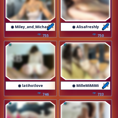
◉ Miley_and_Michael
◉ AlisaFreshly
755
750
◉ latihotlove
◉ MilleMiMiMi
746
733