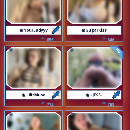
◉ YourLadyyy
◉ SugarKiss
855
846
HD
◉ LilitMuse
◉ -JESS-
775
769