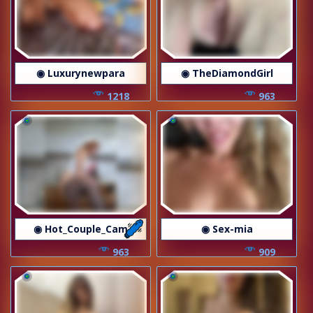
◉ Luxurynewpara
◉ TheDiamondGirl
1218
963
◉ Hot_Couple_Cam
◉ Sex-mia
963
909