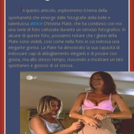
I
n questo articolo, esploreremo il tema della
spontaneità che emerge dalle fotografie della belle e
talentuosa
attrice
Christina Plate, che ha condiviso con noi
una serie di foto catturate durante un servizio fotografico. In
alcune di queste foto, possiamo notare che i glutei della
Plate sono visibili, così come nella foto in cui indossa una
elegante gonna. La Plate ha dimostrato la sua capacità di
indossare capi di abbigliamento eleganti e di posare con
grazia, ma allo stesso tempo, riuscendo a mostrare un lato
spontaneo e gioioso di sé stessa.