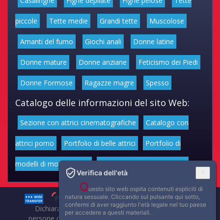
Casalinghe
Fighe depilate
Fighe pelose
Tette
piccole
Tette medie
Grandi tette
Muscolose
Amanti del fumo
Giochi anali
Donne latine
Donne mature
Donne anziane
Feticismo dei Piedi
Donne Formose
Ragazze magre
Spesso
Catalogo delle informazioni del sito Web:
Sezione con attrici cinematografiche
Catalogo con
attrici porno
Portfolio di belle attrici
Portfolio di
modelli di moda volgari
Affascinanti star dello sport
Verifica dell'età
Q
uesto sito web ospita contenuti espliciti di
natura sessuale. Cliccando sul pulsante qui sotto,
confermi di aver raggiunto l'età legale nel tuo paese
Dichiarazione di non responsabilità: tutti i membri e le
per accedere a questi materiali.
persone che compaiono su questo sito hanno almeno 18