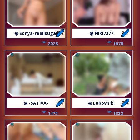
◉ Sonya-reallsugar
◉ NIKI7377
2028
1670
◉ -SATIVA-
◉ Lubovniki
1475
1332