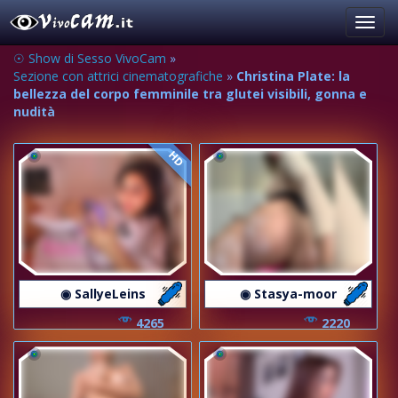
Toggl
navig
☉ Show di Sesso VivoCam
»
Sezione con attrici cinematografiche
»
Christina Plate: la
bellezza del corpo femminile tra glutei visibili, gonna e
nudità
HD
◉ SallyeLeins
◉ Stasya-moor
4265
2220