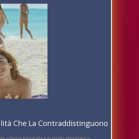
lità Che La Contraddistinguono
mente si lascia fotografare in modo impostato o