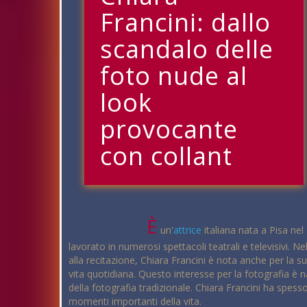
Francini: dallo
scandalo delle
foto nude al
look
provocante
con collant
È
un'
attrice
italiana nata a Pisa nel
lavorato in numerosi spettacoli teatrali e televisivi. N
alla recitazione, Chiara Francini è nota anche per la s
vita quotidiana. Questo interesse per la fotografia è 
della fotografia tradizionale. Chiara Francini ha spes
momenti importanti della vita.