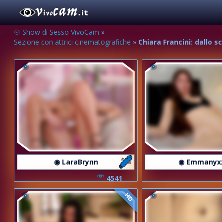
☉ Show di Sesso VivoCam
»
Sezione con attrici cinematografiche
»
Chiara Francini: dallo 
◉ LaraBrynn
◉ Emmanyx
4541
HD