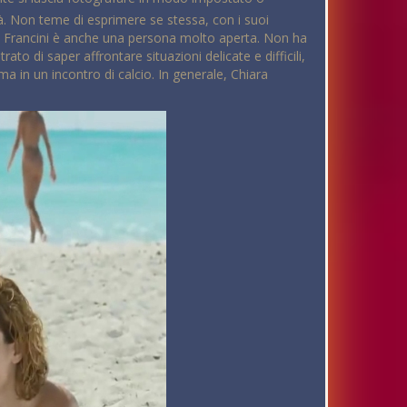
tà. Non teme di esprimere se stessa, con i suoi
ra Francini è anche una persona molto aperta. Non ha
ato di saper affrontare situazioni delicate e difficili,
 in un incontro di calcio. In generale, Chiara