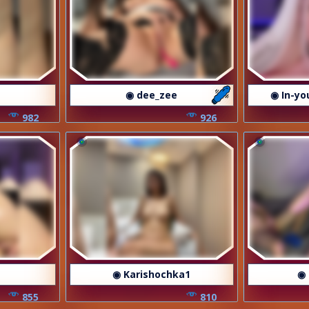
m
◉ dee_zee
◉ In-yo
982
926
i
◉ Karishochka1
◉
855
810