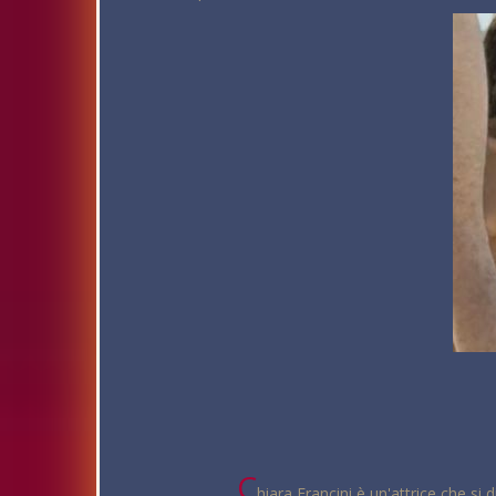
C
hiara Francini è un'attrice che si