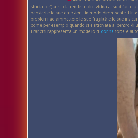
studiato. Questo la rende molto vicina ai suoi fan e a 
pensieri e le sue emozioni, in modo dirompente. Un es
problemi ad ammettere le sue fragilità e le sue insicurez
come per esempio quando si è ritrovata al centro di un
Francini rappresenta un modello di
donna
forte e au