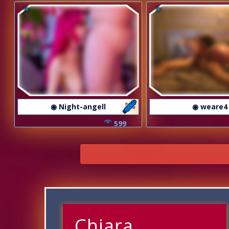
◉ Night-angell
◉ weare4
599
Chiara