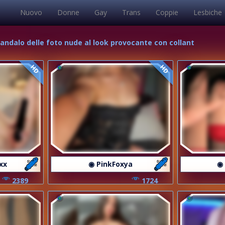
Nuovo
Donne
Gay
Trans
Coppie
Lesbiche
scandalo delle foto nude al look provocante con collant
HD
HD
xx
◉ PinkFoxya
◉
2389
1724