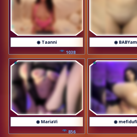
◉ Taanni
◉ BABYa
1038
◉ MariaVi
◉ mefiduf
856