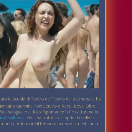
ntato la Scuola di Teatro del Teatro della Limonaia, ha
Giancarlo Giannini, Toni Servillo e Raoul Bova. Oltre
afia analogica e di foto "spontanee" che catturano la
professionista
che l'ha aiutata a scoprire la bellezza
un modo per fermare il tempo e per non dimenticare i