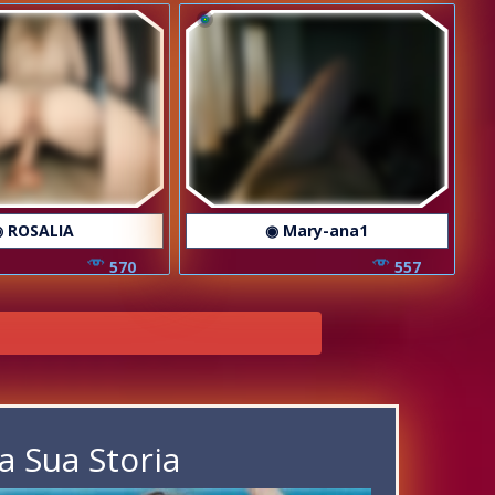
 ROSALIA
◉ Mary-ana1
570
557
a Sua Storia