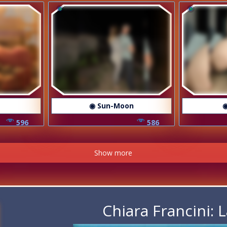
◉ Sun-Moon
◉
596
586
Show more
Chiara Francini: L