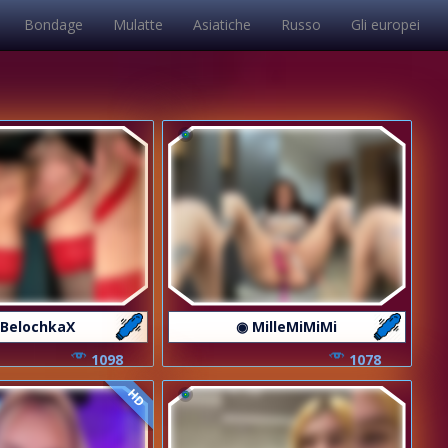
Bondage
Mulatte
Asiatiche
Russo
Gli europei
 BelochkaX
◉ MilleMiMiMi
1098
1078
HD