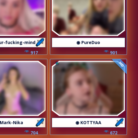
ur-fucking-mind
◉ PureDuo
917
901
HD
 Mark-Nika
◉ KOTTYAA
704
672