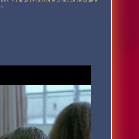
nte di Amanda Ferrari come un'attrice versatlie e
a.