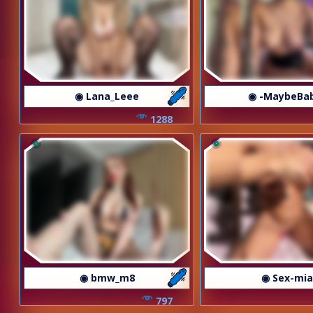
◉ Lana_Leee
◉ -MaybeBa
1288
◉ bmw_m8
◉ Sex-mia
797