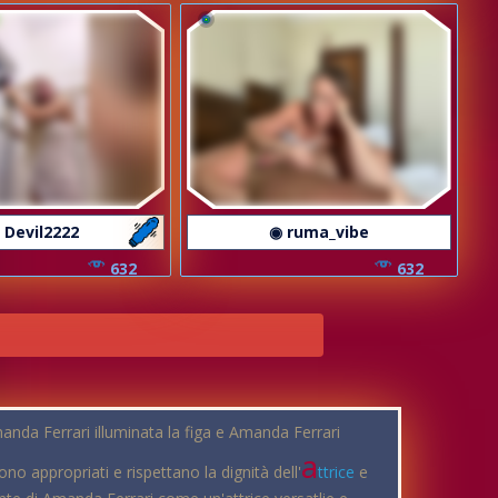
 Devil2222
◉ ruma_vibe
632
632
anda Ferrari illuminata la figa e Amanda Ferrari
a
no appropriati e rispettano la dignità dell'
ttrice
e