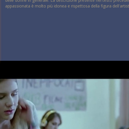
delle donne in generale. La descrizione presente nel testo precede
appassionata è molto più idonea e rispettosa della figura dell'artist