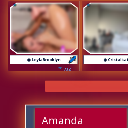
◉ LeylaBrooklyn
◉ Cristalka
732
Amanda