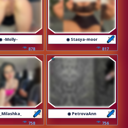
◉ -Molly-
◉ Stasya-moor
878
817
_Milashka_
◉ PetrovaAnn
758
756