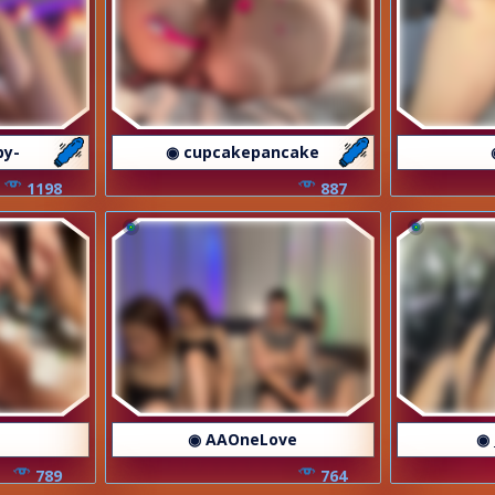
by-
◉ cupcakepancake
1198
887
◉ AAOneLove
◉ 
789
764