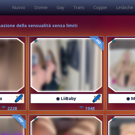
Nuovo
Donne
Gay
Trans
Coppie
Lesbiche
nazione della sensualità senza limiti
HD
a
◉ LiiBaby
◉ M
2228
1948
HD