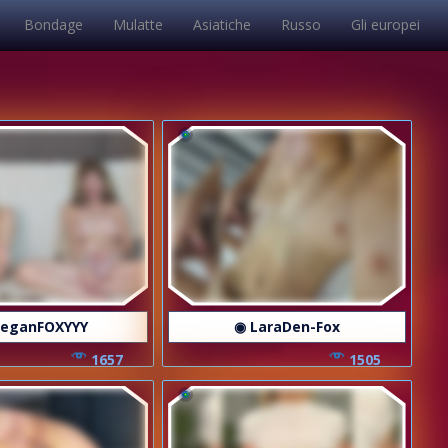
Bondage
Mulatte
Asiatiche
Russo
Gli europei
eganFOXYYY
◉ LaraDen-Fox
1657
1505