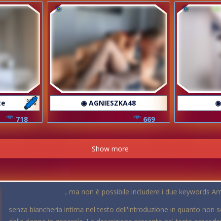
te
◉ AGNIESZKA48
◉
718
669
Show more
, ma non è possibile includere i due keywords Am
senza biancheria intima nel testo dell'introduzione in quanto non so