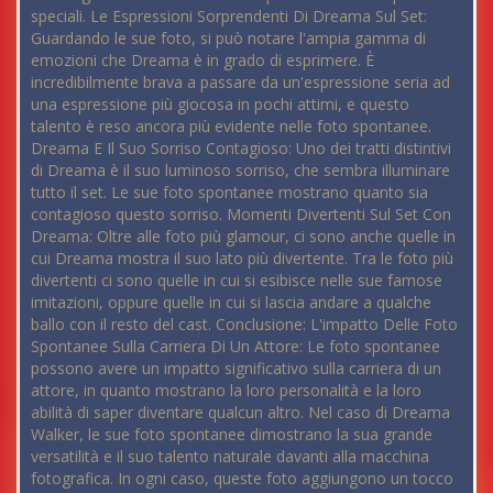
speciali. Le Espressioni Sorprendenti Di Dreama Sul Set:
Guardando le sue foto, si può notare l'ampia gamma di
emozioni che Dreama è in grado di esprimere. È
incredibilmente brava a passare da un'espressione seria ad
una espressione più giocosa in pochi attimi, e questo
talento è reso ancora più evidente nelle foto spontanee.
Dreama E Il Suo Sorriso Contagioso: Uno dei tratti distintivi
di Dreama è il suo luminoso sorriso, che sembra illuminare
tutto il set. Le sue foto spontanee mostrano quanto sia
contagioso questo sorriso. Momenti Divertenti Sul Set Con
Dreama: Oltre alle foto più glamour, ci sono anche quelle in
cui Dreama mostra il suo lato più divertente. Tra le foto più
divertenti ci sono quelle in cui si esibisce nelle sue famose
imitazioni, oppure quelle in cui si lascia andare a qualche
ballo con il resto del cast. Conclusione: L'impatto Delle Foto
Spontanee Sulla Carriera Di Un Attore: Le foto spontanee
possono avere un impatto significativo sulla carriera di un
attore, in quanto mostrano la loro personalità e la loro
abilità di saper diventare qualcun altro. Nel caso di Dreama
Walker, le sue foto spontanee dimostrano la sua grande
versatilità e il suo talento naturale davanti alla macchina
fotografica. In ogni caso, queste foto aggiungono un tocco