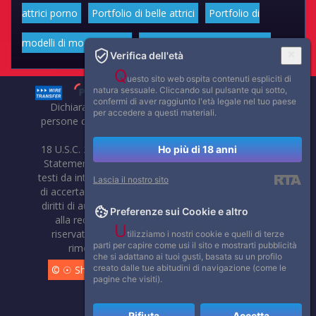
attrici porno
Portfolio di belle attrici
Portfolio di
modelli di moda volgari
Affascinanti star dello sport
Verifica dell'età
Q
uesto sito web ospita contenuti espliciti di
natura sessuale. Cliccando sul pulsante qui sotto,
confermi di aver raggiunto l'età legale nel tuo paese
Dichiarazione di non responsabilità: tutti i membri e le
per accedere a questi materiali.
persone che compaiono su questo sito hanno almeno 18
anni.
18 U.S.C. 2257 Record-Keeping Requirements Compliance
Ho più di 18 anni
Statement. Affaritaliani, prima di pubblicare foto, video o
testi da internet, compie tutte le opportune verifiche al fine
Lascia il nostro sito
di accertarne il libero regime di circolazione e non violare i
diritti di autore o altri diritti esclusivi di terzi. Per segnalare
Preferenze sui Cookie e altro
alla redazione eventuali errori nell'uso del materiale
U
riservato, scriveteci: provvederemo prontamente alla
tilizziamo i nostri cookie e quelli di terze
parti per capire come usi il sito e mostrarti pubblicità
rimozione del materiale lesivo di diritti di terzi.
che si adattano ai tuoi gusti, basata su un profilo
creato dalle tue abitudini di navigazione (come le
© ☉ Show di Sesso VivoCam. 2014 - 2026. Tutti i diritti
pagine che visiti).
riservati.
Rifiuta
Accetta