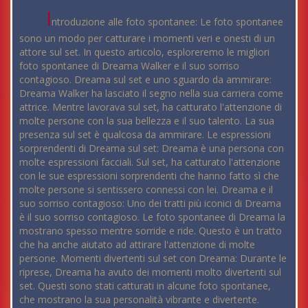
I
ntroduzione alle foto spontanee: Le foto spontanee
sono un modo per catturare i momenti veri e onesti di un
attore sul set. In questo articolo, esploreremo le migliori
foto spontanee di Dreama Walker e il suo sorriso
contagioso. Dreama sul set e uno sguardo da ammirare:
Dreama Walker ha lasciato il segno nella sua carriera come
attrice. Mentre lavorava sul set, ha catturato l'attenzione di
molte persone con la sua bellezza e il suo talento. La sua
presenza sul set è qualcosa da ammirare. Le espressioni
sorprendenti di Dreama sul set: Dreama è una persona con
molte espressioni facciali. Sul set, ha catturato l'attenzione
con le sue espressioni sorprendenti che hanno fatto sì che
molte persone si sentissero connessi con lei. Dreama e il
suo sorriso contagioso: Uno dei tratti più iconici di Dreama
è il suo sorriso contagioso. Le foto spontanee di Dreama la
mostrano spesso mentre sorride e ride. Questo è un tratto
che ha anche aiutato ad attirare l'attenzione di molte
persone. Momenti divertenti sul set con Dreama: Durante le
riprese, Dreama ha avuto dei momenti molto divertenti sul
set. Questi sono stati catturati in alcune foto spontanee,
che mostrano la sua personalità vibrante e divertente.