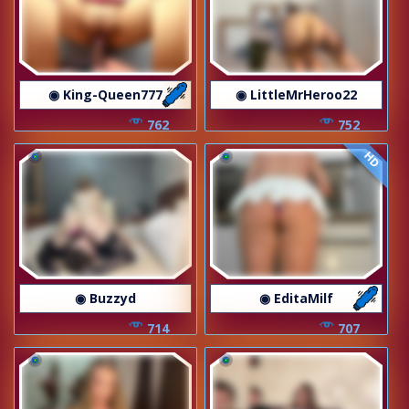
◉ King-Queen777
◉ LittleMrHeroo22
762
752
HD
◉ Buzzyd
◉ EditaMilf
714
707