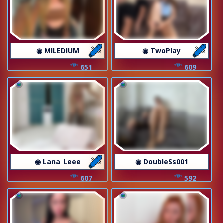
◉ MILEDIUM
◉ TwoPlay
651
609
◉ Lana_Leee
◉ DoubleSs001
607
592