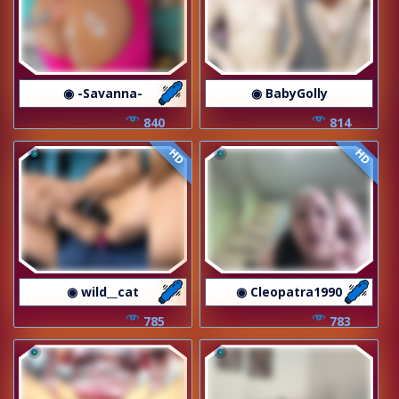
◉ -Savanna-
◉ BabyGolly
840
814
HD
HD
◉ wild__cat
◉ Cleopatra1990
785
783