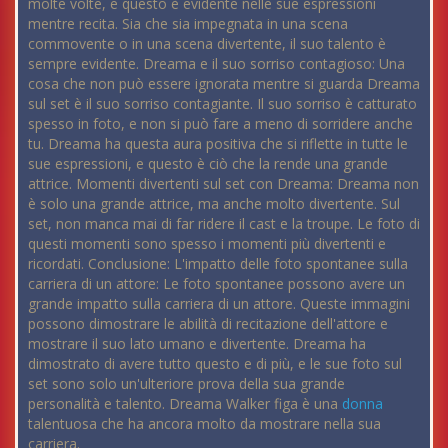
molte volte, e questo è evidente nelle sue espressioni
mentre recita. Sia che sia impegnata in una scena
commovente o in una scena divertente, il suo talento è
sempre evidente. Dreama e il suo sorriso contagioso: Una
cosa che non può essere ignorata mentre si guarda Dreama
sul set è il suo sorriso contagiante. Il suo sorriso è catturato
spesso in foto, e non si può fare a meno di sorridere anche
tu. Dreama ha questa aura positiva che si riflette in tutte le
sue espressioni, e questo è ciò che la rende una grande
attrice. Momenti divertenti sul set con Dreama: Dreama non
è solo una grande attrice, ma anche molto divertente. Sul
set, non manca mai di far ridere il cast e la troupe. Le foto di
questi momenti sono spesso i momenti più divertenti e
ricordati. Conclusione: L'impatto delle foto spontanee sulla
carriera di un attore: Le foto spontanee possono avere un
grande impatto sulla carriera di un attore. Queste immagini
possono dimostrare le abilità di recitazione dell'attore e
mostrare il suo lato umano e divertente. Dreama ha
dimostrato di avere tutto questo e di più, e le sue foto sul
set sono solo un'ulteriore prova della sua grande
personalità e talento. Dreama Walker figa è una
donna
talentuosa che ha ancora molto da mostrare nella sua
carriera.