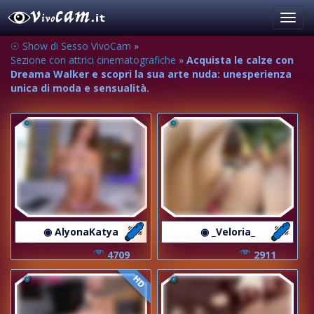
Toggl
navig
☉ Show di Sesso VivoCam
»
Sezione con attrici cinematografiche
»
Acquista le calze con
Dreama Walker e scopri la sua arte nuda: unesperienza
unica di moda e sensualità.
◉ AlyonaKatya
◉ _Veloria_
4709
2911
HD