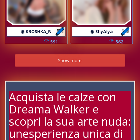
◉ KROSHKA_N
◉ ShyAlya
591
562
Show more
Acquista le calze con
Dreama Walker e
scopri la sua arte nuda:
unesperienza unica di