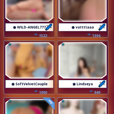
◉ WILD-ANGEL777
◉ vattttaaa
1522
1304
◉ SoftVelvetCouple
◉ Lindseya
1000
949
HD