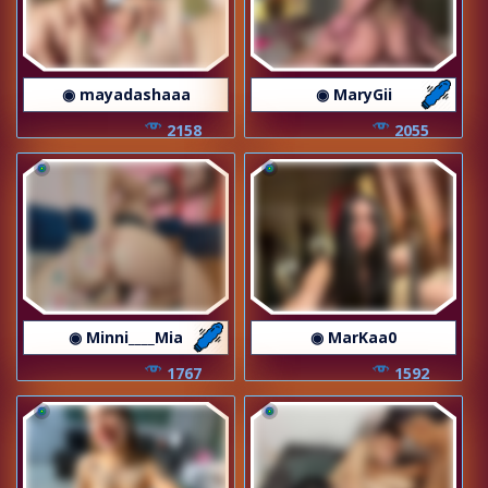
◉ mayadashaaa
◉ MaryGii
2158
2055
◉ Minni____Mia
◉ MarKaa0
1767
1592