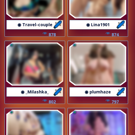
◉ Travel-couple
◉ Lina1901
878
874
◉ _Milashka_
◉ plumhaze
802
797