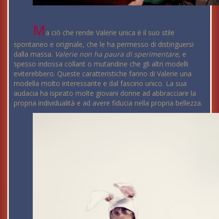
M
a ciò che rende Valerie unica è il suo stile
spontaneo e originale, che le ha permesso di distinguersi
dalla massa.
Valerie non ha paura di sperimentare
, e
spesso indossa collant o mutandine che gli altri modelli
eviterebbero. Queste caratteristiche fanno di Valerie una
modella molto interessante e dal fascino unico. La sua
audacia ha ispirato molte giovani donne ad abbracciare la
propria individualità e ad avere fiducia nella propria bellezza.