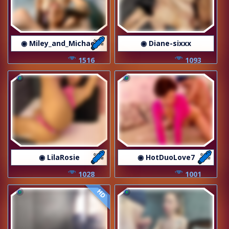
◉ Miley_and_Michael
◉ Diane-sixxx
1516
1093
◉ LilaRosie
◉ HotDuoLove7
1028
1001
HD