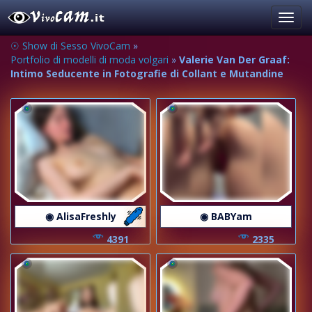
Toggl
navig
☉ Show di Sesso VivoCam
»
Portfolio di modelli di moda volgari
»
Valerie Van Der Graaf:
Intimo Seducente in Fotografie di Collant e Mutandine
◉ AlisaFreshly
◉ BABYam
4391
2335