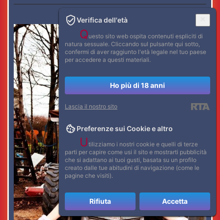
Verifica dell'età
Q
uesto sito web ospita contenuti espliciti di
natura sessuale. Cliccando sul pulsante qui sotto,
confermi di aver raggiunto l'età legale nel tuo paese
per accedere a questi materiali.
Ho più di 18 anni
Lascia il nostro sito
Preferenze sui Cookie e altro
U
tilizziamo i nostri cookie e quelli di terze
parti per capire come usi il sito e mostrarti pubblicità
che si adattano ai tuoi gusti, basata su un profilo
creato dalle tue abitudini di navigazione (come le
pagine che visiti).
Rifiuta
Accetta