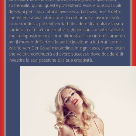
sostenibile, quindi queste potrebbero essere due possibili
direzioni per il suo futuro lavorativo. Tuttavia, non è detto
che Valerie abbia intenzione di continuare a lavorare solo
come modella, potrebbe infatti decidere di ampliare la sua
carriera in altri settori creativi o di dedicarsi ad altre attività
che la appassionano, come dimostra il suo interessamento
per il mondo dell'arte e la partecipazione a letterari come
Valerie Van Der Graaf mutandine. In ogni caso, siamo sicuri
che Valerie continuerà ad avere successo dove deciderà di
investire la sua passione e la sua creatività.