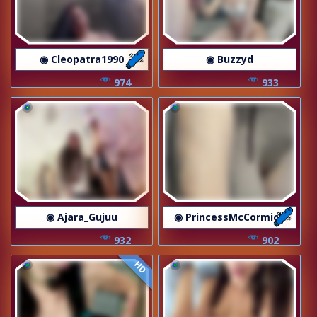
◉ Cleopatra1990
◉ Buzzyd
974
933
◉ Ajara_Gujuu
◉ PrincessMcCormick
932
902
HD