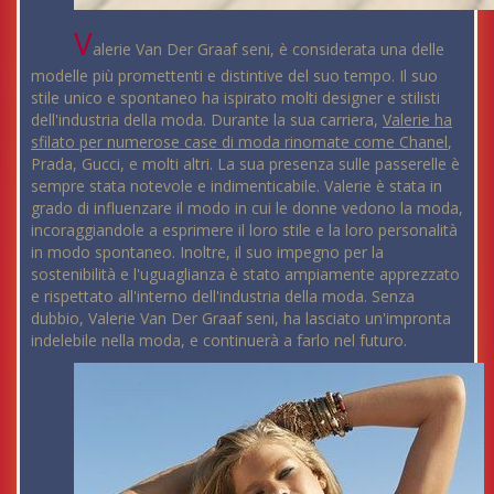
V
alerie Van Der Graaf seni, è considerata una delle
modelle più promettenti e distintive del suo tempo. Il suo
stile unico e spontaneo ha ispirato molti designer e stilisti
dell'industria della moda. Durante la sua carriera,
Valerie ha
sfilato per numerose case di moda rinomate come Chanel
,
Prada, Gucci, e molti altri. La sua presenza sulle passerelle è
sempre stata notevole e indimenticabile. Valerie è stata in
grado di influenzare il modo in cui le donne vedono la moda,
incoraggiandole a esprimere il loro stile e la loro personalità
in modo spontaneo. Inoltre, il suo impegno per la
sostenibilità e l'uguaglianza è stato ampiamente apprezzato
e rispettato all'interno dell'industria della moda. Senza
dubbio, Valerie Van Der Graaf seni, ha lasciato un'impronta
indelebile nella moda, e continuerà a farlo nel futuro.