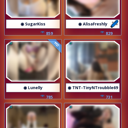
◉ SugarKiss
◉ AlisaFreshly
859
829
HD
◉ Lunelly
◉ TNT-TinyNTroubble69
785
731