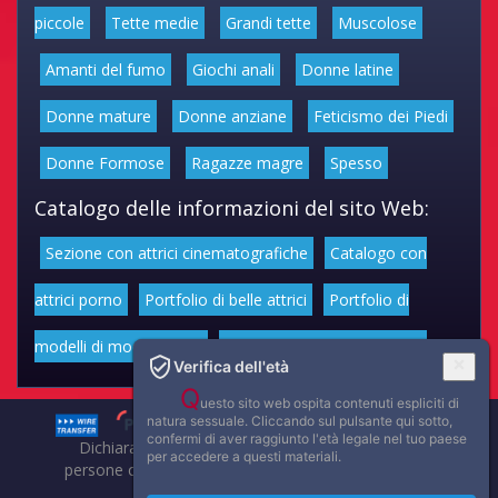
piccole
Tette medie
Grandi tette
Muscolose
Amanti del fumo
Giochi anali
Donne latine
Donne mature
Donne anziane
Feticismo dei Piedi
Donne Formose
Ragazze magre
Spesso
Catalogo delle informazioni del sito Web:
Sezione con attrici cinematografiche
Catalogo con
attrici porno
Portfolio di belle attrici
Portfolio di
modelli di moda volgari
Affascinanti star dello sport
Verifica dell'età
Q
uesto sito web ospita contenuti espliciti di
natura sessuale. Cliccando sul pulsante qui sotto,
confermi di aver raggiunto l'età legale nel tuo paese
Dichiarazione di non responsabilità: tutti i membri e le
per accedere a questi materiali.
persone che compaiono su questo sito hanno almeno 18
anni.