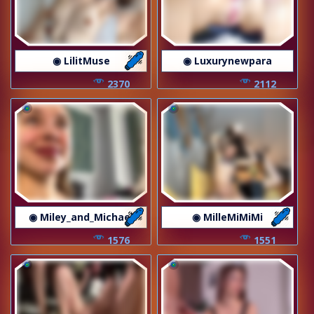
◉ LilitMuse
◉ Luxurynewpara
2370
2112
◉ Miley_and_Michael
◉ MilleMiMiMi
1576
1551