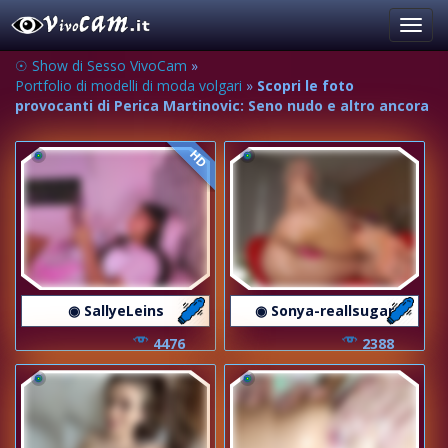
Toggl
navig
☉ Show di Sesso VivoCam
»
Portfolio di modelli di moda volgari
»
Scopri le foto
provocanti di Perica Martinovic: Seno nudo e altro ancora
HD
◉ SallyeLeins
◉ Sonya-reallsugar
4476
2388