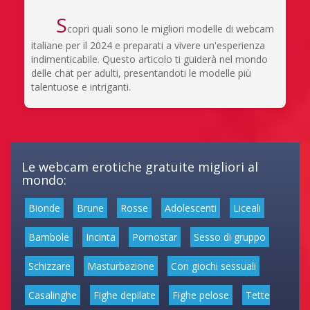
S
copri quali sono le migliori modelle di webcam
italiane per il 2024 e preparati a vivere un'esperienza
indimenticabile. Questo articolo ti guiderà nel mondo
delle chat per adulti, presentandoti le modelle più
talentuose e intriganti.
Le webcam erotiche gratuite migliori al
mondo:
Bionde
Brune
Rosse
Adolescenti
Liceali
Bambole
Incinta
Pornostar
Sesso di gruppo
Schizzare
Masturbazione
Con giochi sessuali
Casalinghe
Fighe depilate
Fighe pelose
Tette