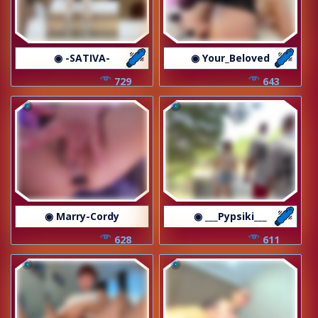
◉ -SATIVA-
◉ Your_Beloved
729
643
◉ Marry-Cordy
◉ ___Pypsiki___
628
611