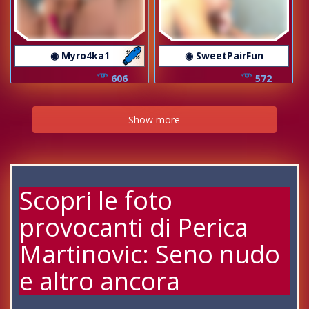
◉ Myro4ka1
◉ SweetPairFun
606
572
Show more
Scopri le foto
provocanti di Perica
Martinovic: Seno nudo
e altro ancora