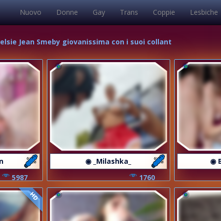
Nuovo
Donne
Gay
Trans
Coppie
Lesbiche
 Kelsie Jean Smeby giovanissima con i suoi collant
n
◉ _Milashka_
◉ 
5987
1760
HD