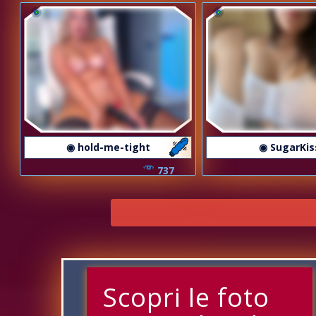
◉ hold-me-tight
◉ SugarKis
737
Scopri le foto