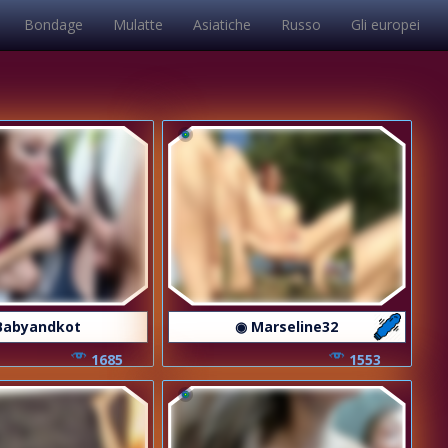
Bondage
Mulatte
Asiatiche
Russo
Gli europei
Babyandkot
◉ Marseline32
1685
1553