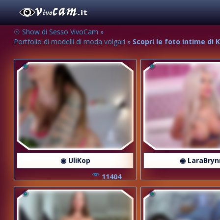
☉ Show di Sesso VivoCam
»
Portfolio di modelli di moda volgari
»
Scopri le foto intime di
◉ UliKop
◉ LaraBryn
11404