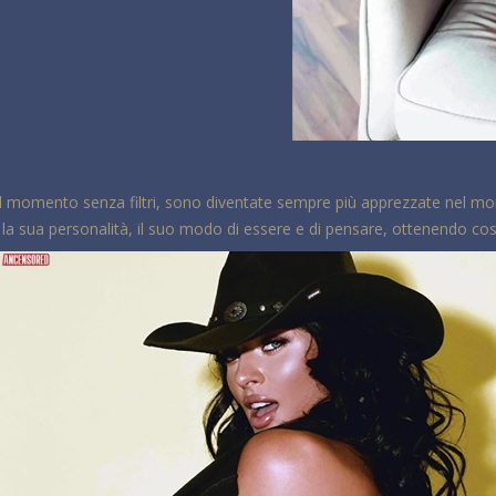
il momento senza filtri, sono diventate sempre più apprezzate nel mo
 sua personalità, il suo modo di essere e di pensare, ottenendo così sc