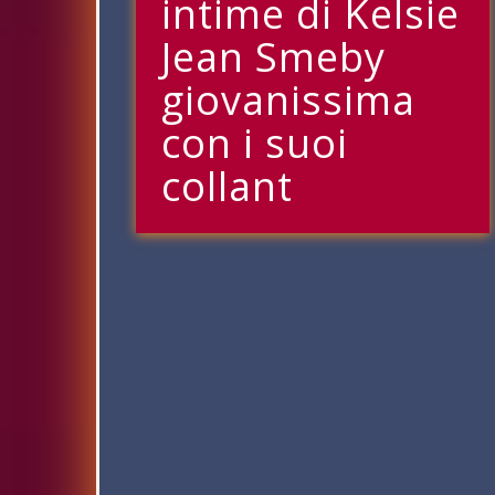
intime di Kelsie
Jean Smeby
giovanissima
con i suoi
collant