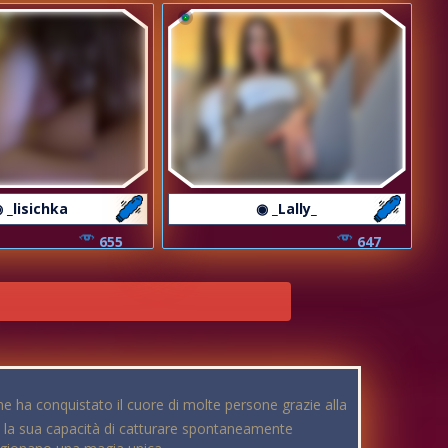
 _lisichka
◉ _Lally_
655
647
e ha conquistato il cuore di molte persone grazie alla
e è la sua capacità di catturare spontaneamente