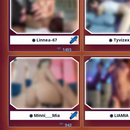
◉ Linnea-67
◉ Tyvizex
1455
◉ Minni____Mia
◉ LIAMIA
943