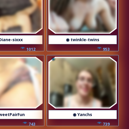
Diane-sixxx
◉ twinkle-twins
1012
953
weetPairFun
◉ Yanchs
743
739