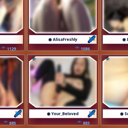
◉ AlisaFreshly
◉ 
1129
1086
◉ Your_Beloved
◉ S
885
883