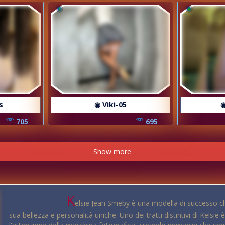
s
◉ Viki-05
◉
705
695
Show more
K
elsie Jean Smeby è una modella di successo ch
sua bellezza e personalità uniche. Uno dei tratti distintivi di Kelsi