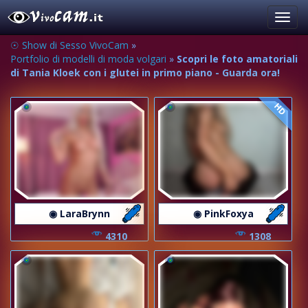
Toggl
navig
☉ Show di Sesso VivoCam
»
Portfolio di modelli di moda volgari
»
Scopri le foto amatoriali
di Tania Kloek con i glutei in primo piano - Guarda ora!
HD
◉ LaraBrynn
◉ PinkFoxya
4310
1308