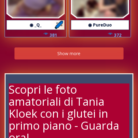
◉ _Q_
◉ PureDuo
381
372
Show more
Scopri le foto
amatoriali di Tania
Kloek con i glutei in
primo piano - Guarda
ora!