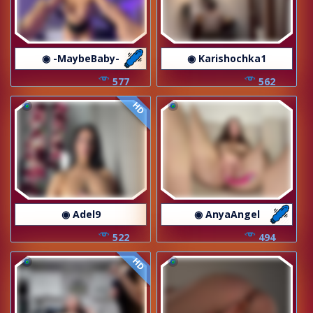
◉ -MaybeBaby-
◉ Karishochka1
577
562
HD
◉ Adel9
◉ AnyaAngel
522
494
HD