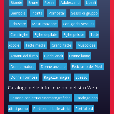
Bionde
Brune
Rosse
Adolescenti
Liceali
Bambole
Incinta
Pornostar
Sesso di gruppo
Schizzare
Masturbazione
Con giochi sessuali
Casalinghe
Fighe depilate
Fighe pelose
Tette
piccole
Tette medie
Grandi tette
Muscolose
Amanti del fumo
Giochi anali
Donne latine
Donne mature
Donne anziane
Feticismo dei Piedi
Donne Formose
Ragazze magre
Spesso
Catalogo delle informazioni del sito Web:
Sezione con attrici cinematografiche
Catalogo con
attrici porno
Portfolio di belle attrici
Portfolio di