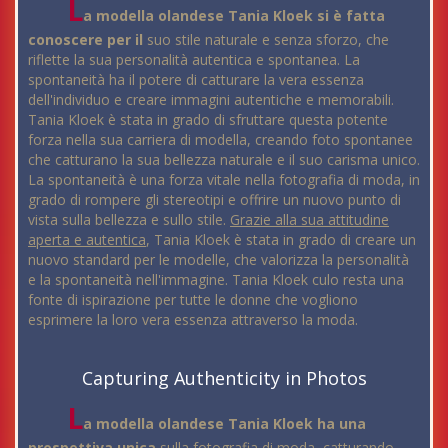
L
a modella olandese Tania Kloek si è fatta
conoscere per il
suo stile naturale e senza sforzo, che
riflette la sua personalità autentica e spontanea. La
spontaneità ha il potere di catturare la vera essenza
dell'individuo e creare immagini autentiche e memorabili.
Tania Kloek è stata in grado di sfruttare questa potente
forza nella sua carriera di modella, creando foto spontanee
che catturano la sua bellezza naturale e il suo carisma unico.
La spontaneità è una forza vitale nella fotografia di moda, in
grado di rompere gli stereotipi e offrire un nuovo punto di
vista sulla bellezza e sullo stile.
Grazie alla sua attitudine
aperta e autentica
, Tania Kloek è stata in grado di creare un
nuovo standard per le modelle, che valorizza la personalità
e la spontaneità nell'immagine. Tania Kloek culo resta una
fonte di ispirazione per tutte le donne che vogliono
esprimere la loro vera essenza attraverso la moda.
Capturing Authenticity in Photos
L
a modella olandese Tania Kloek ha una
prospettiva unica
sulla fotografia di moda, catturando