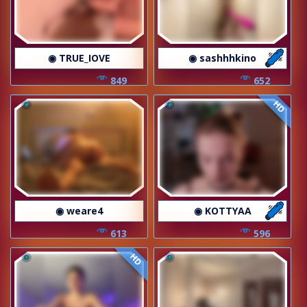
◉ TRUE_IOVE
◉ sashhhkino
849
652
HD
◉ weare4
◉ KOTTYAA
613
596
HD