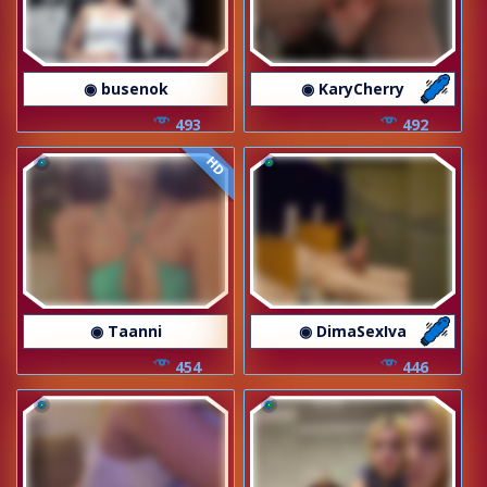
◉ busenok
◉ KaryCherry
493
492
HD
◉ Taanni
◉ DimaSexIva
454
446