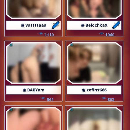
◉ vattttaaa
◉ BelochkaX
1110
1060
◉ BABYam
◉ zefirrr666
961
862