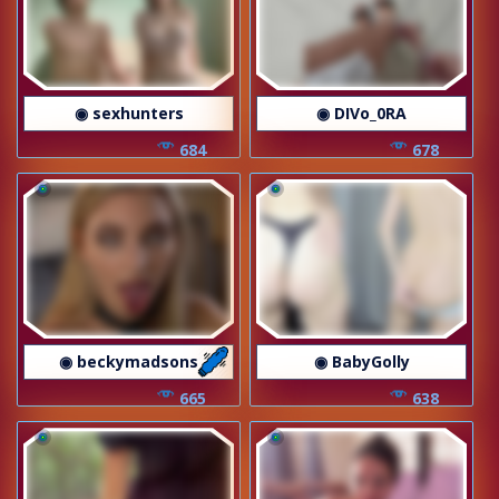
◉ sexhunters
◉ DIVo_0RA
684
678
◉ beckymadsons
◉ BabyGolly
665
638