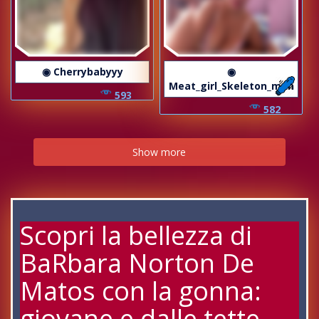
◉ Cherrybabyyy
◉
Meat_girl_Skeleton_man
593
582
Show more
Scopri la bellezza di
BaRbara Norton De
Matos con la gonna:
giovane e dalle tette