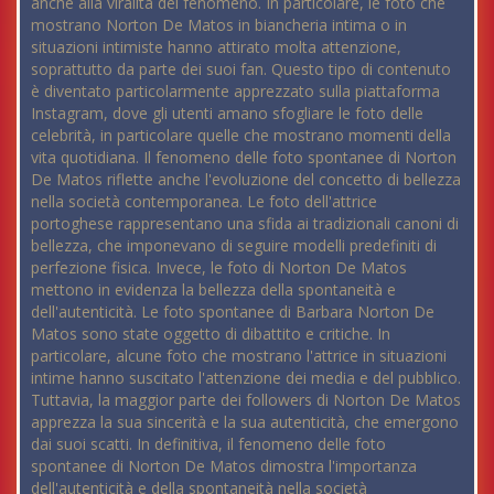
anche alla viralità del fenomeno. In particolare, le foto che
mostrano Norton De Matos in biancheria intima o in
situazioni intimiste hanno attirato molta attenzione,
soprattutto da parte dei suoi fan. Questo tipo di contenuto
è diventato particolarmente apprezzato sulla piattaforma
Instagram, dove gli utenti amano sfogliare le foto delle
celebrità, in particolare quelle che mostrano momenti della
vita quotidiana. Il fenomeno delle foto spontanee di Norton
De Matos riflette anche l'evoluzione del concetto di bellezza
nella società contemporanea. Le foto dell'attrice
portoghese rappresentano una sfida ai tradizionali canoni di
bellezza, che imponevano di seguire modelli predefiniti di
perfezione fisica. Invece, le foto di Norton De Matos
mettono in evidenza la bellezza della spontaneità e
dell'autenticità. Le foto spontanee di Barbara Norton De
Matos sono state oggetto di dibattito e critiche. In
particolare, alcune foto che mostrano l'attrice in situazioni
intime hanno suscitato l'attenzione dei media e del pubblico.
Tuttavia, la maggior parte dei followers di Norton De Matos
apprezza la sua sincerità e la sua autenticità, che emergono
dai suoi scatti. In definitiva, il fenomeno delle foto
spontanee di Norton De Matos dimostra l'importanza
dell'autenticità e della spontaneità nella società