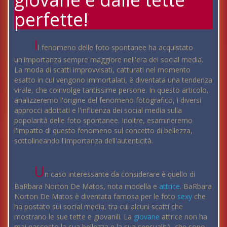
perfette!
I
l fenomeno delle foto spontanee ha acquistato
un'importanza sempre maggiore nell'era dei social media.
La moda di scatti improvvisati, catturati nel momento
esatto in cui vengono immortalati, è diventata una tendenza
virale, che coinvolge tantissime persone. In questo articolo,
analizzeremo l'origine del fenomeno fotografico, i diversi
approcci adottati e l'influenza dei social media sulla
popolarità delle foto spontanee. Inoltre, esamineremo
l'impatto di questo fenomeno sul concetto di bellezza,
sottolineando l'importanza dell'autenticità.
U
n caso interessante da considerare è quello di
BaRbara Norton De Matos, nota modella e
attrice
. BaRbara
Norton De Matos è diventata famosa per le foto
sexy
che
ha postato sui social media, tra cui alcuni scatti che
mostrano le sue tette e giovanili. La
giovane
attrice non ha
mai nascosto la sua bellezza e la sua sensualità, che sono