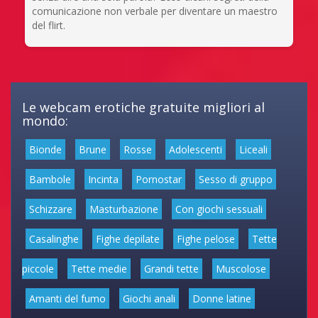
comunicazione non verbale per diventare un maestro
del flirt.
Le webcam erotiche gratuite migliori al
mondo:
Bionde
Brune
Rosse
Adolescenti
Liceali
Bambole
Incinta
Pornostar
Sesso di gruppo
Schizzare
Masturbazione
Con giochi sessuali
Casalinghe
Fighe depilate
Fighe pelose
Tette
piccole
Tette medie
Grandi tette
Muscolose
Amanti del fumo
Giochi anali
Donne latine