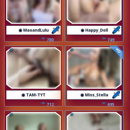
◉ MaoandLulu
◉ Happy_Doll
780
749
HD
◉ TAM-TYT
◉ Miss_Stella
712
695