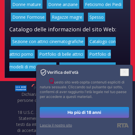
Donne mature
Donne anziane
Feticismo dei Piedi
Donne Formose
Ragazze magre
Spesso
Catalogo delle informazioni del sito Web:
Sezione con attrici cinematografiche
Catalogo con
attrici porno
Portfolio di belle attrici
Portfolio di
modelli di moda volgari
Affascinanti star dello sport
Verifica dell'età
Q
uesto sito web ospita contenuti espliciti di
natura sessuale. Cliccando sul pulsante qui sotto,
confermi di aver raggiunto l'età legale nel tuo paese
Dichiarazione di non responsabilità: tutti i membri e le
per accedere a questi materiali.
persone che compaiono su questo sito hanno almeno 18
anni.
18 U.S.C. 2257 Record-Keeping Requirements Compliance
Ho più di 18 anni
Statement. Affaritaliani, prima di pubblicare foto, video o
testi da internet, compie tutte le opportune verifiche al fine
Lascia il nostro sito
di accertarne il libero regime di circolazione e non violare i