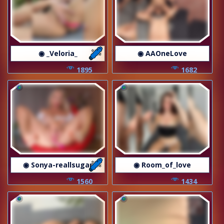
◉ _Veloria_
◉ AAOneLove
1895
1682
◉ Sonya-reallsugar
◉ Room_of_love
1560
1434