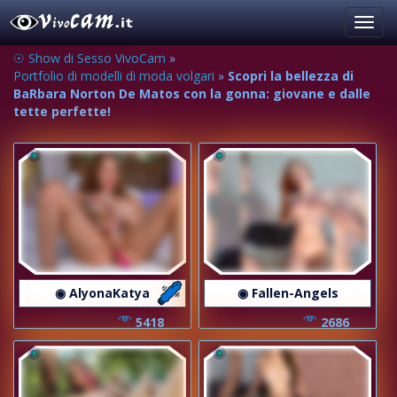
Toggl
navig
☉ Show di Sesso VivoCam
»
Portfolio di modelli di moda volgari
»
Scopri la bellezza di
BaRbara Norton De Matos con la gonna: giovane e dalle
tette perfette!
◉ AlyonaKatya
◉ Fallen-Angels
5418
2686