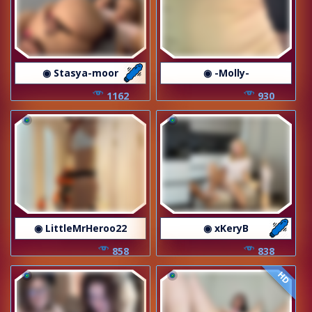
◉ Stasya-moor
◉ -Molly-
1162
930
◉ LittleMrHeroo22
◉ xKeryB
858
838
HD