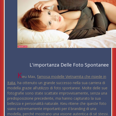
L'importanza Delle Foto Spontanee
K
ieu Max,
famosa modelle Vietnamita che risiede in
Italia
, ha ottenuto un grande successo nella sua carriera di
modella grazie all'utilizzo di foto spontanee. Molte delle sue
fotografie sono state scattate improvvisamente, senza una
predisposizione precedente, ma hanno capturato la sua
bellezza e personalità naturale. Kieu ritiene che queste foto
siano estremamente importanti per il branding di una
modella, perché mostrano una visione autentica di sé stessi.