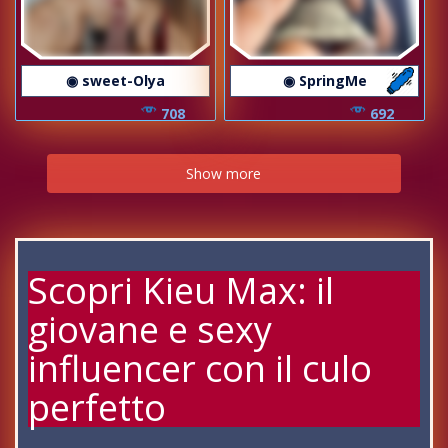
◉ sweet-Olya
◉ SpringMe
708
692
Show more
Scopri Kieu Max: il
giovane e sexy
influencer con il culo
perfetto