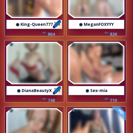
◉ King-Queen777
◉ MeganFOXYYY
864
826
◉ DianaBeautyX
◉ Sex-mia
748
710
HD