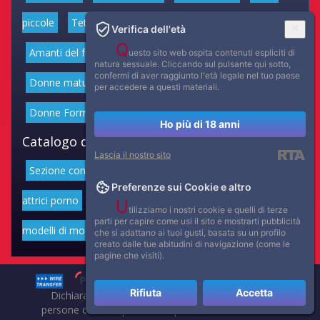
piccole
Tette medie
Grandi tette
Muscolose
Verifica dell'età
Q
Amanti del fumo
Giochi anali
Donne latine
uesto sito web ospita contenuti espliciti di
natura sessuale. Cliccando sul pulsante qui sotto,
confermi di aver raggiunto l'età legale nel tuo paese
Donne mature
Donne anziane
Feticismo dei Piedi
per accedere a questi materiali.
Donne Formose
Ragazze magre
Spesso
Ho più di 18 anni
Catalogo delle informazioni del sito Web:
Lascia il nostro sito
Sezione con attrici cinematografiche
Catalogo con
Preferenze sui Cookie e altro
attrici porno
Portfolio di belle attrici
Portfolio di
U
tilizziamo i nostri cookie e quelli di terze
parti per capire come usi il sito e mostrarti pubblicità
modelli di moda volgari
Affascinanti star dello sport
che si adattano ai tuoi gusti, basata su un profilo
creato dalle tue abitudini di navigazione (come le
pagine che visiti).
Rifiuta
Accetta
Dichiarazione di non responsabilità: tutti i membri e le
persone che compaiono su questo sito hanno almeno 18