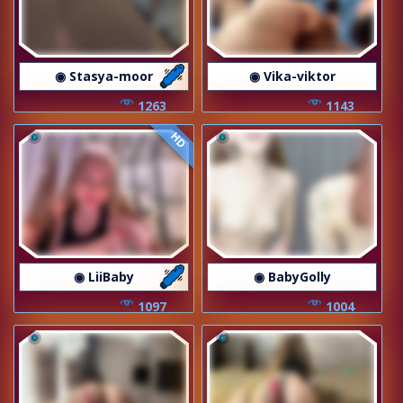
◉ Stasya-moor
◉ Vika-viktor
1263
1143
HD
◉ LiiBaby
◉ BabyGolly
1097
1004