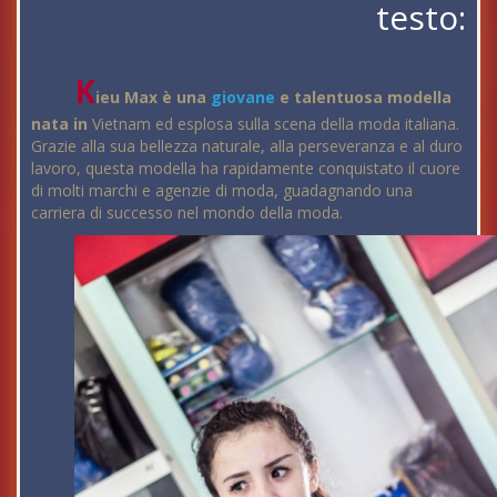
testo:
K
ieu Max è una
giovane
e talentuosa modella
nata in
Vietnam ed esplosa sulla scena della moda italiana.
Grazie alla sua bellezza naturale, alla perseveranza e al duro
lavoro, questa modella ha rapidamente conquistato il cuore
di molti marchi e agenzie di moda, guadagnando una
carriera di successo nel mondo della moda.