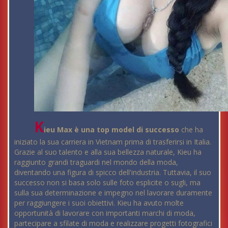
K
ieu Max è una top model di successo
che ha
iniziato la sua carriera in Vietnam prima di trasferirsi in Italia.
Grazie al suo talento e alla sua bellezza naturale, Kieu ha
raggiunto grandi traguardi nel mondo della moda,
diventando una figura di spicco dell'industria. Tuttavia, il suo
successo non si basa solo sulle foto esplicite o sugli, ma
sulla sua determinazione e impegno nel lavorare duramente
per raggiungere i suoi obiettivi. Kieu ha avuto molte
opportunità di lavorare con importanti marchi di moda,
partecipare a sfilate di moda e realizzare progetti fotografici