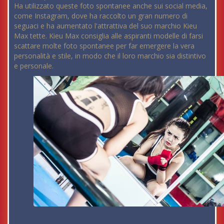
Ha utilizzato queste foto spontanee anche sui social media,
come Instagram, dove ha raccolto un gran numero di
seguaci e ha aumentato l'attrattiva del suo marchio Kieu
Max tette. Kieu Max consiglia alle aspiranti modelle di farsi
scattare molte foto spontanee per far emergere la vera
personalità e stile, in modo che il loro marchio sia distintivo
e personale.