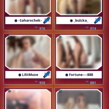
◉ -Saharochek-
◉ _bulcka_
976
974
◉ LilitMuse
◉ Fortune---888
938
881