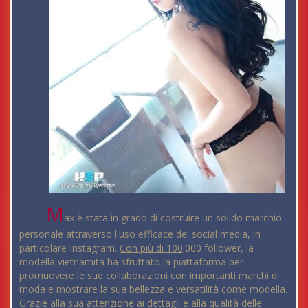
M
ax è stata in grado di costruire un solido marchio
personale attraverso l'uso efficace dei social media, in
particolare Instagram.
Con più di 100
.000 follower, la
modella vietnamita ha sfruttato la piattaforma per
promuovere le sue collaborazioni con importanti marchi di
moda e mostrare la sua bellezza e versatilità come modella.
Grazie alla sua attenzione ai dettagli e alla qualità delle