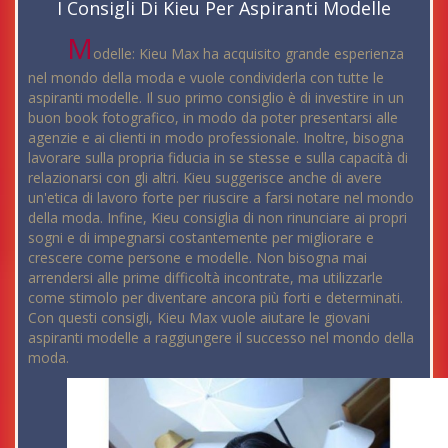
I Consigli Di Kieu Per Aspiranti Modelle
M
odelle: Kieu Max ha acquisito grande esperienza
nel mondo della moda e vuole condividerla con tutte le
aspiranti modelle. Il suo primo consiglio è di investire in un
buon book fotografico, in modo da poter presentarsi alle
agenzie e ai clienti in modo professionale. Inoltre, bisogna
lavorare sulla propria fiducia in se stesse e sulla capacità di
relazionarsi con gli altri. Kieu suggerisce anche di avere
un'etica di lavoro forte per riuscire a farsi notare nel mondo
della moda. Infine, Kieu consiglia di non rinunciare ai propri
sogni e di impegnarsi costantemente per migliorare e
crescere come persone e modelle. Non bisogna mai
arrendersi alle prime difficoltà incontrate, ma utilizzarle
come stimolo per diventare ancora più forti e determinati.
Con questi consigli, Kieu Max vuole aiutare le giovani
aspiranti modelle a raggiungere il successo nel mondo della
moda.