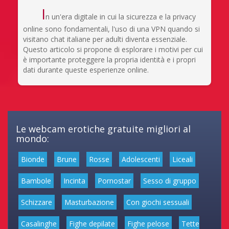
I
n un'era digitale in cui la sicurezza e la privacy
online sono fondamentali, l'uso di una VPN quando si
visitano chat italiane per adulti diventa essenziale.
Questo articolo si propone di esplorare i motivi per cui
è importante proteggere la propria identità e i propri
dati durante queste esperienze online.
Le webcam erotiche gratuite migliori al
mondo:
Bionde
Brune
Rosse
Adolescenti
Liceali
Bambole
Incinta
Pornostar
Sesso di gruppo
Schizzare
Masturbazione
Con giochi sessuali
Casalinghe
Fighe depilate
Fighe pelose
Tette