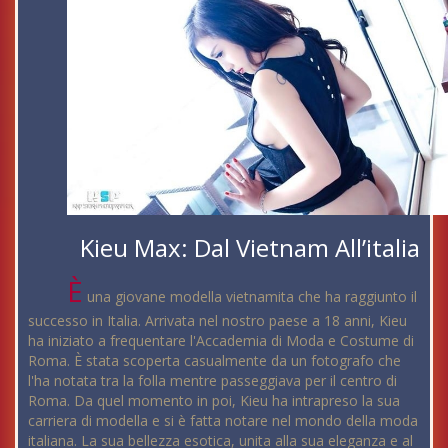
Kieu Max: Dal Vietnam All’italia
È
una giovane modella vietnamita che ha raggiunto il
successo in Italia. Arrivata nel nostro paese a 18 anni, Kieu
ha iniziato a frequentare l'Accademia di Moda e Costume di
Roma. È stata scoperta casualmente da un fotografo che
l'ha notata tra la folla mentre passeggiava per il centro di
Roma. Da quel momento in poi, Kieu ha intrapreso la sua
carriera di modella e si è fatta notare nel mondo della moda
italiana. La sua bellezza esotica, unita alla sua eleganza e al