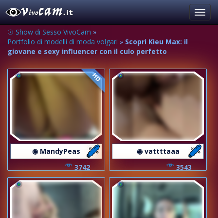
Toggl
navig
☉ Show di Sesso VivoCam
»
Portfolio di modelli di moda volgari
»
Scopri Kieu Max: il
giovane e sexy influencer con il culo perfetto
HD
◉ MandyPeas
◉ vattttaaa
3742
3543