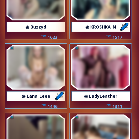
◉ Buzzyd
◉ KROSHKA_N
1623
1517
◉ Lana_Leee
◉ LadyLeather
1446
1311