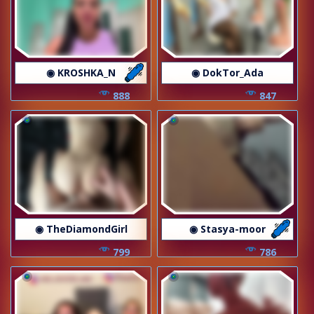
◉ KROSHKA_N
◉ DokTor_Ada
888
847
◉ TheDiamondGirl
◉ Stasya-moor
799
786