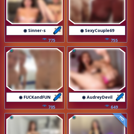
◉ Sinner-s
◉ SexyCouple69
775
755
◉ FUCKandFUN
◉ AudreyDevil
705
649
HD