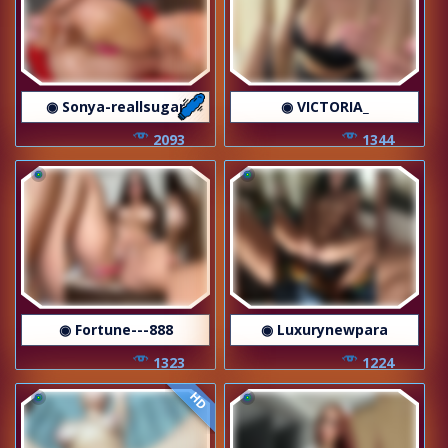
◉ Sonya-reallsugar
◉ VICTORIA_
2093
1344
◉ Fortune---888
◉ Luxurynewpara
1323
1224
HD