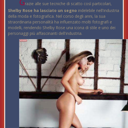
G
razie alle sue tecniche di scatto così particolari,
Shelby Rose ha lasciato un segno
indelebile nell'industria
della moda e fotografica. Nel corso degli anni, la sua
straordinaria personalità ha influenzato molti fotografi e
modelli, rendendo Shelby Rose una icona di stile e uno dei
personaggi più affascinanti dell'industria.