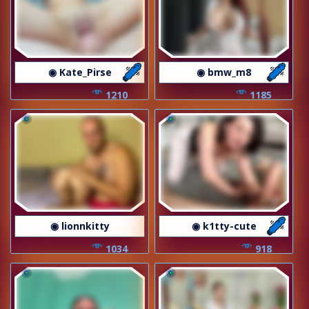
◉ Kate_Pirse
◉ bmw_m8
1210
1185
◉ lionnkitty
◉ k1tty-cute
1034
918