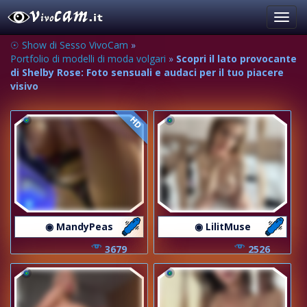
Toggl
navig
☉ Show di Sesso VivoCam
»
Portfolio di modelli di moda volgari
»
Scopri il lato provocante
di Shelby Rose: Foto sensuali e audaci per il tuo piacere
visivo
HD
◉ MandyPeas
◉ LilitMuse
3679
2526