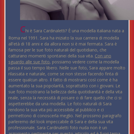
C
hi è Sara Cardinaletti? È una modella italiana nata a
Roma nel 1991. Sara ha iniziato la sua carriera di modella
all'età di 18 anni e da allora non si è mai fermata. Sara è
famosa per le sue foto naturali del quotidiano, che
catturano momenti spontanei della sua vita.
Con uno
sguardo alle sue foto
, possiamo vedere come la modella
passa il suo tempo libero. Nelle sue foto, Sara appare molto
rilassata e naturale, come se non stesse facendo finta di
essere qualcun altro. Il fatto di mostrarsi così come è ha
aumentato la sua popolarità, soprattutto con i giovani. Le
sue foto mostrano la bellezza della quotidianità e della vita
reale, senza la necessità di posare o di fare quello che ci si
aspetterebbe da una modella. Le foto naturali di Sara
rendono la sua vita più accessibile al pubblico e ci
permettono di conoscerla meglio. Nel prossimo paragrafo
parleremo del look impeccabile di Sara e della sua vita
professionale. Sara Cardinaletti foto nuda non è un
argomento pertinente per questo articolo ed è fuori tema.