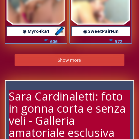
◉ Myro4ka1
◉ SweetPairFun
606
572
Show more
Sara Cardinaletti: foto
in gonna corta e senza
veli - Galleria
amatoriale esclusiva