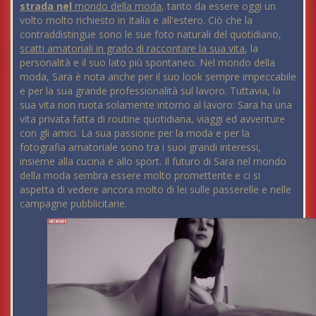
strada nel
mondo della moda
, tanto da essere oggi un
volto molto richiesto in Italia e all'estero. Ciò che la
contraddistingue sono le sue foto naturali del quotidiano,
scatti amatoriali in grado di raccontare la sua vita
, la
personalità e il suo lato più spontaneo. Nel mondo della
moda, Sara è nota anche per il suo look sempre impeccabile
e per la sua grande professionalità sul lavoro. Tuttavia, la
sua vita non ruota solamente intorno al lavoro: Sara ha una
vita privata fatta di routine quotidiana, viaggi ed avventure
con gli amici. La sua passione per la moda e per la
fotografia amatoriale sono tra i suoi grandi interessi,
insieme alla cucina e allo sport. Il futuro di Sara nel mondo
della moda sembra essere molto promettente e ci si
aspetta di vedere ancora molto di lei sulle passerelle e nelle
campagne pubblicitarie.