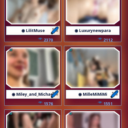
◉ LilitMuse
◉ Luxurynewpara
2370
2112
◉ Miley_and_Michael
◉ MilleMiMiMi
1576
1551