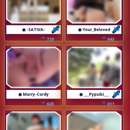
◉ -SATIVA-
◉ Your_Beloved
729
643
◉ Marry-Cordy
◉ ___Pypsiki___
628
611