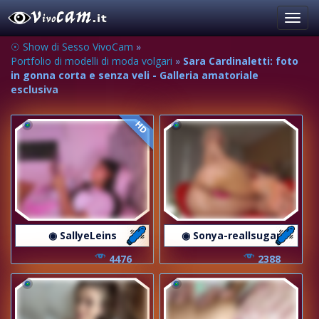
Toggl
navig
☉ Show di Sesso VivoCam
»
Portfolio di modelli di moda volgari
»
Sara Cardinaletti: foto
in gonna corta e senza veli - Galleria amatoriale
esclusiva
HD
◉ SallyeLeins
◉ Sonya-reallsugar
4476
2388