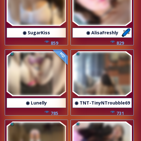
◉ SugarKiss
◉ AlisaFreshly
859
829
HD
◉ Lunelly
◉ TNT-TinyNTroubble69
785
731