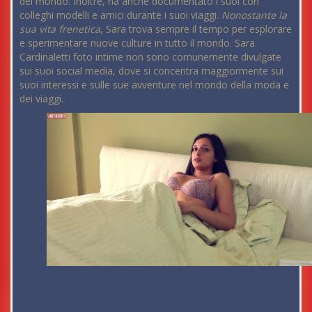
del mondo. Inoltre, ha anche documentato i suoi con
colleghi modelli e amici durante i suoi viaggi.
Nonostante la
sua vita frenetica
, Sara trova sempre il tempo per esplorare
e sperimentare nuove culture in tutto il mondo. Sara
Cardinaletti foto intime non sono comunemente divulgate
sui suoi social media, dove si concentra maggiormente sui
suoi interessi e sulle sue avventure nel mondo della moda e
dei viaggi.