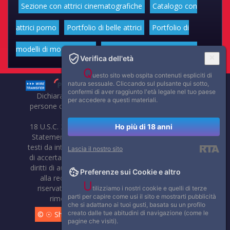
Sezione con attrici cinematografiche
Catalogo con
attrici porno
Portfolio di belle attrici
Portfolio di
modelli di moda volgari
Affascinanti star dello sport
Verifica dell'età
Q
uesto sito web ospita contenuti espliciti di
natura sessuale. Cliccando sul pulsante qui sotto,
confermi di aver raggiunto l'età legale nel tuo paese
Dichiarazione di non responsabilità: tutti i membri e le
per accedere a questi materiali.
persone che compaiono su questo sito hanno almeno 18
anni.
18 U.S.C. 2257 Record-Keeping Requirements Compliance
Ho più di 18 anni
Statement. Affaritaliani, prima di pubblicare foto, video o
testi da internet, compie tutte le opportune verifiche al fine
Lascia il nostro sito
di accertarne il libero regime di circolazione e non violare i
diritti di autore o altri diritti esclusivi di terzi. Per segnalare
Preferenze sui Cookie e altro
alla redazione eventuali errori nell'uso del materiale
U
riservato, scriveteci: provvederemo prontamente alla
tilizziamo i nostri cookie e quelli di terze
parti per capire come usi il sito e mostrarti pubblicità
rimozione del materiale lesivo di diritti di terzi.
che si adattano ai tuoi gusti, basata su un profilo
creato dalle tue abitudini di navigazione (come le
© ☉ Show di Sesso VivoCam. 2014 - 2026. Tutti i diritti
pagine che visiti).