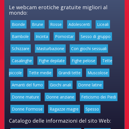
Le webcam erotiche gratuite migliori al
mondo:
Bionde
Brune
Rosse
Adolescenti
Liceali
Bambole
Incinta
Pornostar
Sesso di gruppo
Schizzare
Masturbazione
Con giochi sessuali
Casalinghe
Fighe depilate
Fighe pelose
Tette
piccole
Tette medie
Grandi tette
Muscolose
Amanti del fumo
Giochi anali
Donne latine
Donne mature
Donne anziane
Feticismo dei Piedi
Donne Formose
Ragazze magre
Spesso
Catalogo delle informazioni del sito Web: