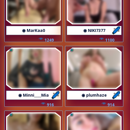
◉ MarKaa0
◉ NIKI7377
1249
1100
◉ Minni____Mia
◉ plumhaze
916
914