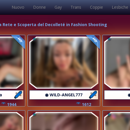
Nuovo
Donne
Gay
Trans
Coppie
Lesbiche
a Rete e Scoperta del Decolleté in Fashion Shooting
HD
HD
a
◉ WILD-ANGEL777
1944
1612