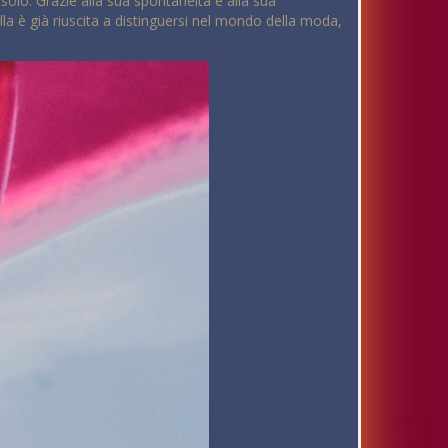
olo. Grazie alla sua spontaneità e alla sua
la è già riuscita a distinguersi nel mondo della moda,