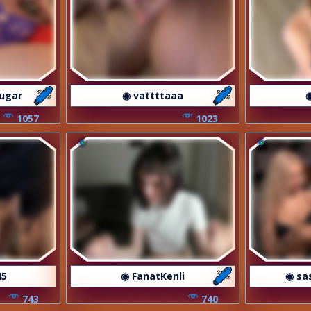
sugar
◉ vattttaaa
◉
1057
1023
45
◉ FanatKenli
◉ sa
743
740