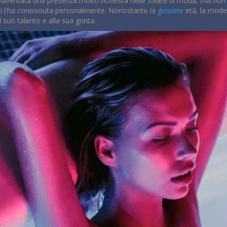
iventata una presenza molto richiesta nelle sfilate di moda, ma non s
chi l'ha conosciuta personalmente. Nonostante la
giovane
età, la model
 suo talento e alla sua grinta.