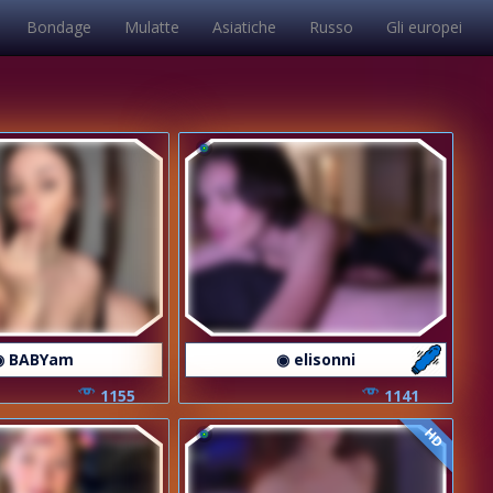
Bondage
Mulatte
Asiatiche
Russo
Gli europei
◉ BABYam
◉ elisonni
1155
1141
HD