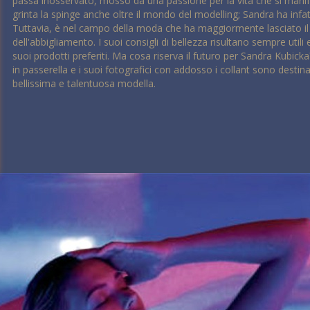
passa inosservato, mosso da una passione per la vita che si manif
grinta la spinge anche oltre il mondo del modelling; Sandra ha infat
Tuttavia, è nel campo della moda che ha maggiormente lasciato il s
dell'abbigliamento. I suoi consigli di bellezza risultano sempre utili
suoi prodotti preferiti. Ma cosa riserva il futuro per Sandra Kubicka
in passerella e i suoi fotografici con addosso i collant sono destin
bellissima e talentuosa modella.