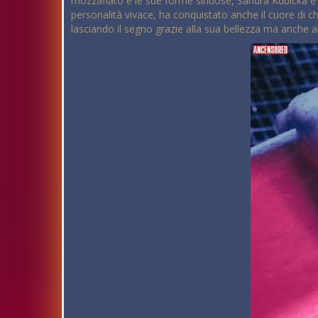
mozzafiato e le sue forme sinuose, Sandra Kubicka è d
personalità vivace, ha conquistato anche il cuore di 
lasciando il segno grazie alla sua bellezza ma anche al