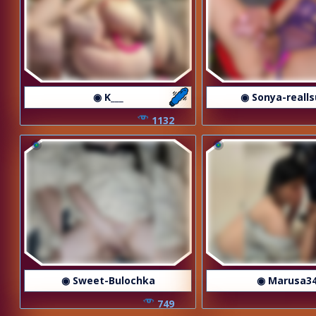
◉ K___
◉ Sonya-reall
1132
◉ Sweet-Bulochka
◉ Marusa3
749