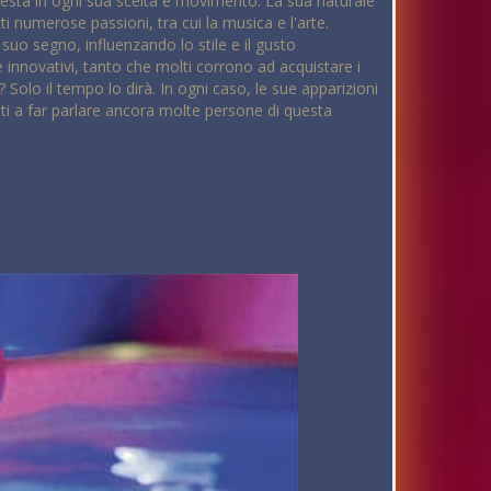
esta in ogni sua scelta e movimento. La sua naturale
ti numerose passioni, tra cui la musica e l'arte.
uo segno, influenzando lo stile e il gusto
 e innovativi, tanto che molti corrono ad acquistare i
? Solo il tempo lo dirà. In ogni caso, le sue apparizioni
ati a far parlare ancora molte persone di questa