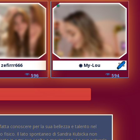
 zefirrr666
◉ My-Lou
596
594
atta conoscere per la sua bellezza e talento nel
o fisico. Il lato spontaneo di Sandra Kubicka non