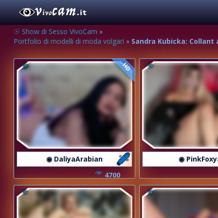
☉ Show di Sesso VivoCam
»
Portfolio di modelli di moda volgari
»
Sandra Kubicka: Collant 
HD
◉ DaliyaArabian
◉ PinkFoxy
4700