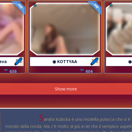
HD
HD
eva
◉ KOTTYAA
◉
636
604
Show more
S
andra Kubicka è una modella polacca che si è f
mondo della moda. Ma c'è molto di più in lei che il semplice aspett