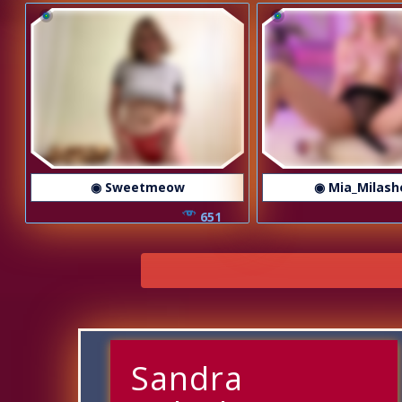
◉ Sweetmeow
◉ Mia_Milash
651
Sandra