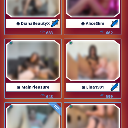
◉ DianaBeautyX
◉ AliceSlim
683
662
◉ MainPleasure
◉ Lina1901
643
599
HD