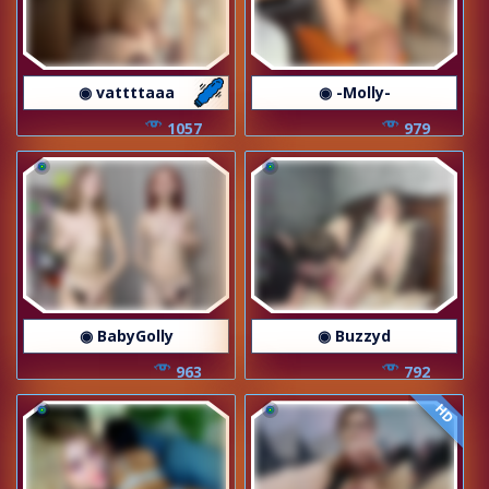
◉ vattttaaa
◉ -Molly-
1057
979
◉ BabyGolly
◉ Buzzyd
963
792
HD