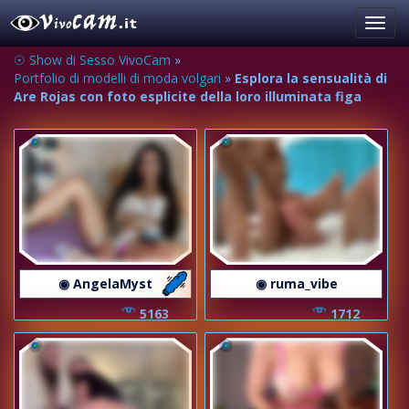
Toggl
navig
☉ Show di Sesso VivoCam
»
Portfolio di modelli di moda volgari
»
Esplora la sensualità di
Are Rojas con foto esplicite della loro illuminata figa
◉ AngelaMyst
◉ ruma_vibe
5163
1712