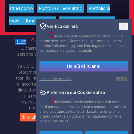
attrici porno
Portfolio di belle attrici
Portfolio di
modelli di moda volgari
Affascinanti star dello sport
Verifica dell'età
Q
uesto sito web ospita contenuti espliciti di
natura sessuale. Cliccando sul pulsante qui sotto,
confermi di aver raggiunto l'età legale nel tuo paese
Dichiarazione di non responsabilità: tutti i membri e le
per accedere a questi materiali.
persone che compaiono su questo sito hanno almeno 18
anni.
18 U.S.C. 2257 Record-Keeping Requirements Compliance
Ho più di 18 anni
Statement. Affaritaliani, prima di pubblicare foto, video o
testi da internet, compie tutte le opportune verifiche al fine
Lascia il nostro sito
di accertarne il libero regime di circolazione e non violare i
diritti di autore o altri diritti esclusivi di terzi. Per segnalare
Preferenze sui Cookie e altro
alla redazione eventuali errori nell'uso del materiale
U
riservato, scriveteci: provvederemo prontamente alla
tilizziamo i nostri cookie e quelli di terze
parti per capire come usi il sito e mostrarti pubblicità
rimozione del materiale lesivo di diritti di terzi.
che si adattano ai tuoi gusti, basata su un profilo
creato dalle tue abitudini di navigazione (come le
© ☉ Show di Sesso VivoCam. 2014 - 2026. Tutti i diritti
pagine che visiti).
riservati.