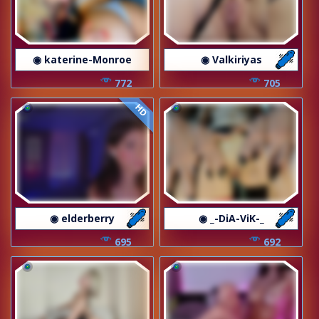
◉ katerine-Monroe
◉ Valkiriyas
772
705
HD
◉ elderberry
◉ _-DiA-ViK-_
695
692