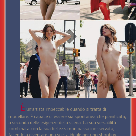
È
un'artista impeccabile quando si tratta di
modellare. È capace di essere sia spontanea che pianificata,
a seconda delle esigenze della scena. La sua versatilità
combinata con la sua bellezza non passa inosservata,
facendola diventare una scelta ideale per uno shooting