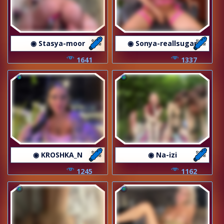
◉ Stasya-moor
◉ Sonya-reallsugar
1641
1337
◉ KROSHKA_N
◉ Na-izi
1245
1162