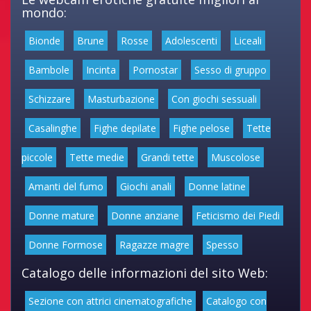
mondo:
Bionde
Brune
Rosse
Adolescenti
Liceali
Bambole
Incinta
Pornostar
Sesso di gruppo
Schizzare
Masturbazione
Con giochi sessuali
Casalinghe
Fighe depilate
Fighe pelose
Tette
piccole
Tette medie
Grandi tette
Muscolose
Amanti del fumo
Giochi anali
Donne latine
Donne mature
Donne anziane
Feticismo dei Piedi
Donne Formose
Ragazze magre
Spesso
Catalogo delle informazioni del sito Web:
Sezione con attrici cinematografiche
Catalogo con