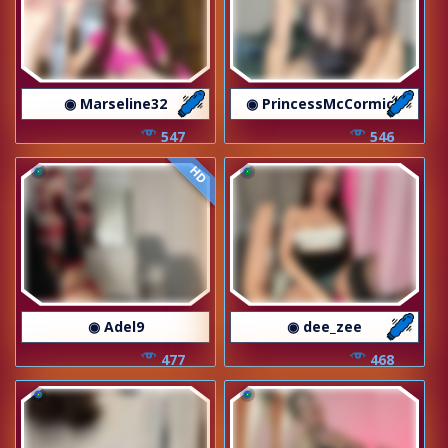
◉ Marseline32
◉ PrincessMcCormick
547
546
HD
◉ Adel9
◉ dee_zee
477
468