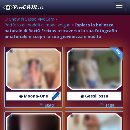
Toggl
navig
☉ Show di Sesso VivoCam
»
Portfolio di modelli di moda volgari
»
Esplora la bellezza
naturale di RociO Freixas attraverso la sua fotografia
amatoriale e scopri la sua giovinezza e nudità
HD
◉ Moona-One
◉ GessiFossa
4362
1189