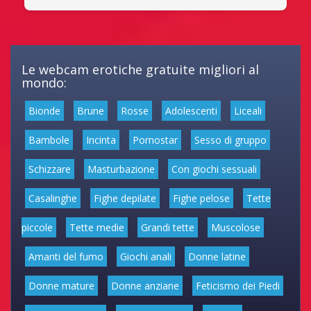
Le webcam erotiche gratuite migliori al
mondo:
Bionde
Brune
Rosse
Adolescenti
Liceali
Bambole
Incinta
Pornostar
Sesso di gruppo
Schizzare
Masturbazione
Con giochi sessuali
Casalinghe
Fighe depilate
Fighe pelose
Tette
piccole
Tette medie
Grandi tette
Muscolose
Amanti del fumo
Giochi anali
Donne latine
Donne mature
Donne anziane
Feticismo dei Piedi