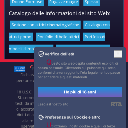
Donne Formose
Ragazze magre
Spesso
Catalogo delle informazioni del sito Web:
Sezione con attrici cinematografiche
Catalogo con
attrici porno
Portfolio di belle attrici
Portfolio di
modelli di moda volgari
Affascinanti star dello sport
Verifica dell'età
Q
uesto sito web ospita contenuti espliciti di
natura sessuale. Cliccando sul pulsante qui sotto,
confermi di aver raggiunto l'età legale nel tuo paese
Dichiarazione di non responsabilità: tutti i membri e le
per accedere a questi materiali.
persone che compaiono su questo sito hanno almeno 18
anni.
18 U.S.C. 2257 Record-Keeping Requirements Compliance
Ho più di 18 anni
Statement. Affaritaliani, prima di pubblicare foto, video o
testi da internet, compie tutte le opportune verifiche al fine
Lascia il nostro sito
di accertarne il libero regime di circolazione e non violare i
diritti di autore o altri diritti esclusivi di terzi. Per segnalare
Preferenze sui Cookie e altro
alla redazione eventuali errori nell'uso del materiale
U
riservato, scriveteci: provvederemo prontamente alla
tilizziamo i nostri cookie e quelli di terze