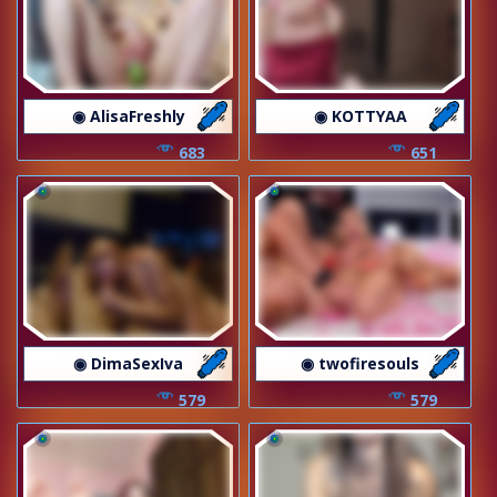
◉ AlisaFreshly
◉ KOTTYAA
683
651
◉ DimaSexIva
◉ twofiresouls
579
579