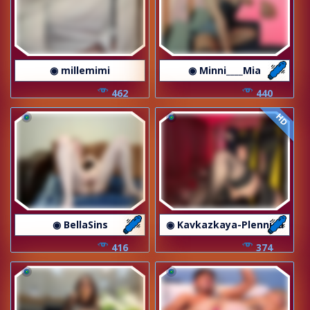
◉ millemimi
◉ Minni____Mia
462
440
HD
◉ BellaSins
◉ Kavkazkaya-Plennica
416
374