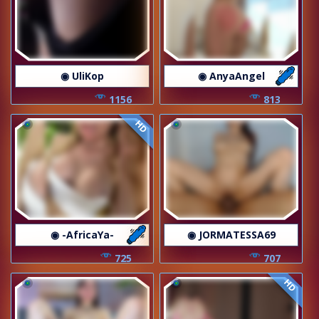
◉ UliKop
◉ AnyaAngel
1156
813
HD
◉ -AfricaYa-
◉ JORMATESSA69
725
707
HD