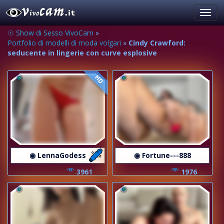
Toggl
navig
☉ Show di Sesso VivoCam
»
Portfolio di modelli di moda volgari
»
Cindy Crawford:
seducente in lingerie con curve esplosive
HD
◉ LennaGodess
◉ Fortune---888
3961
1976