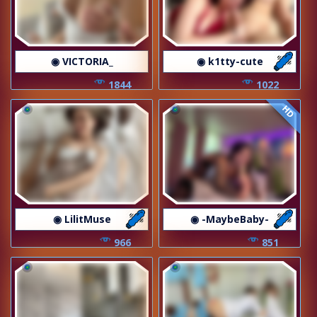
◉ VICTORIA_
◉ k1tty-cute
1844
1022
HD
◉ LilitMuse
◉ -MaybeBaby-
966
851