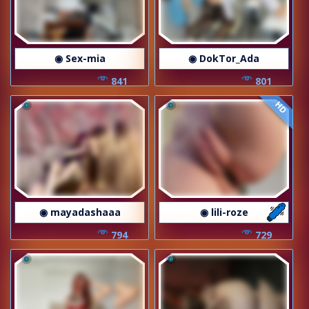
◉ Sex-mia
◉ DokTor_Ada
841
801
HD
◉ mayadashaaa
◉ lili-roze
794
729