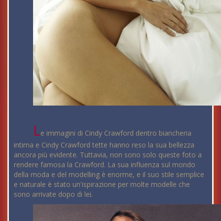
L
e immagini di Cindy Crawford dentro biancheria
intima e Cindy Crawford tette hanno reso la sua bellezza
ancora più evidente. Tuttavia, non sono solo queste foto a
rendere famosa la Crawford. La sua influenza sul mondo
della moda e del modelling è enorme, e il suo stile semplice
e naturale è stato un'ispirazione per molte modelle che
sono arrivate dopo di lei.