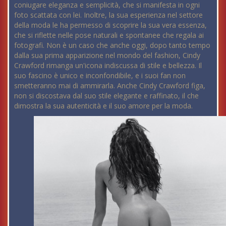
coniugare eleganza e semplicità, che si manifesta in ogni
foto scattata con lei. Inoltre, la sua esperienza nel settore
della moda le ha permesso di scoprire la sua vera essenza,
che si riflette nelle pose naturali e spontanee che regala ai
fotografi. Non è un caso che anche oggi, dopo tanto tempo
dalla sua prima apparizione nel mondo del fashion, Cindy
Crawford rimanga un'icona indiscussa di stile e bellezza. Il
suo fascino è unico e inconfondibile, e i suoi fan non
smetteranno mai di ammirarla. Anche Cindy Crawford figa,
non si discostava dal suo stile elegante e raffinato, il che
dimostra la sua autenticità e il suo amore per la moda.