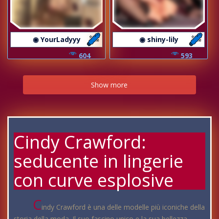
◉ YourLadyyy
◉ shiny-lily
604
593
Show more
Cindy Crawford:
seducente in lingerie
con curve esplosive
C
indy Crawford è una delle modelle più iconiche della
storia della moda. Il suo fascino unico e la sua bellezza