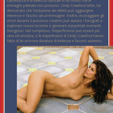
l'autenticità e la bellezza naturale in un modo che le
immagini patinate non possono. Cindy Crawford tette, ha
dimostrato che l'inclusione dei difetti può aggiungere
interesse e fascino ad un'immagine. Inoltre, incoraggiare gli
errori durante il processo creativo può aiutare i fotografi a
esplorare nuove tecniche e generare inaspettati momenti
fotogenici. Nel complesso, l'imperfezione può essere più
vera ed emotiva, e le imperfezioni di Cindy Crawford hanno
fatto di lei un'icona duratura di bellezza e fascino autentici.