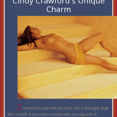
Cindy Crawford's Unique
Charm
C
rawford ha una bellezza unica che si distingue dagli
altri modelli. Il suo charm risiede nella sua capacità di