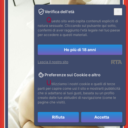
Verifica dell'età
Q
uesto sito web ospita contenuti espliciti di
natura sessuale. Cliccando sul pulsante qui sotto,
confermi di aver raggiunto l'età legale nel tuo paese
per accedere a questi materiali.
Ho più di 18 anni
Lascia il nostro sito
Preferenze sui Cookie e altro
U
tilizziamo i nostri cookie e quelli di terze
parti per capire come usi il sito e mostrarti pubblicità
che si adattano ai tuoi gusti, basata su un profilo
creato dalle tue abitudini di navigazione (come le
pagine che visiti).
Rifiuta
Accetta