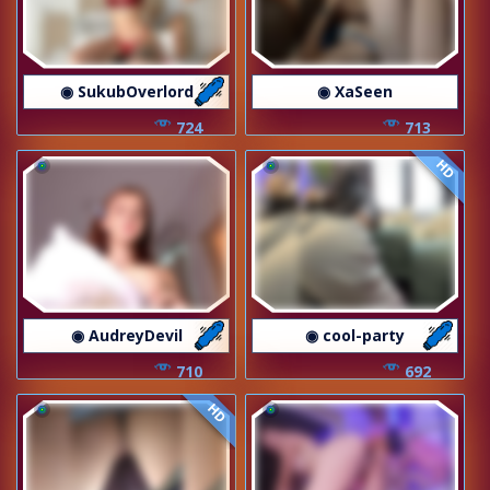
◉ SukubOverlord
◉ XaSeen
724
713
HD
◉ AudreyDevil
◉ cool-party
710
692
HD