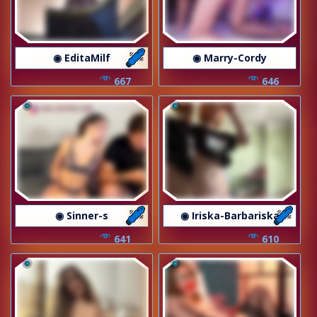
◉ EditaMilf
◉ Marry-Cordy
667
646
◉ Sinner-s
◉ Iriska-Barbariska
641
610