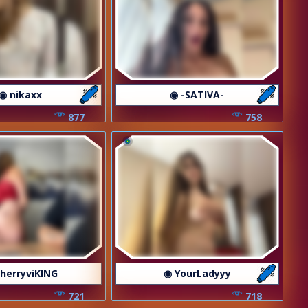
◉ nikaxx
◉ -SATIVA-
877
758
herryviKING
◉ YourLadyyy
721
718