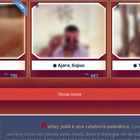
HD
◉ Ajara_Gujuu
◉ 
705
667
Show more
A
shley Judd è una celebrità poliedrica
, co
carriera inizia nel mondo della moda
, dove si distingue sin da sub