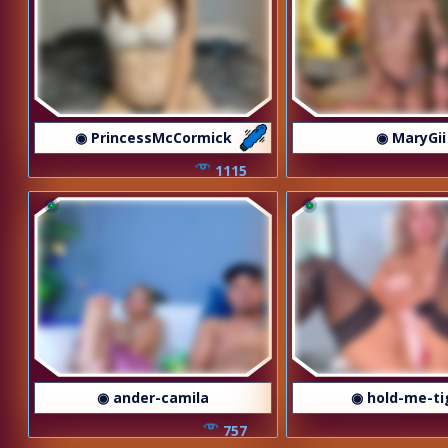
◉ PrincessMcCormick
◉ MaryGii
1115
◉ ander-camila
◉ hold-me-ti
757