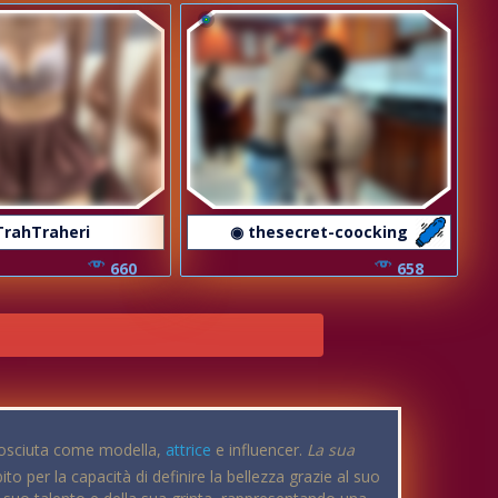
TrahTraheri
◉ thesecret-coocking
660
658
nosciuta come modella,
attrice
e influencer.
La sua
ito per la capacità di definire la bellezza grazie al suo