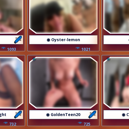
◉ Oyster-lemon
1093
1021
ght
◉ GoldenTeen20
◉ C
732
725