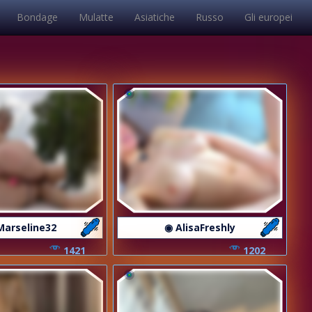
Bondage
Mulatte
Asiatiche
Russo
Gli europei
Marseline32
◉ AlisaFreshly
1421
1202