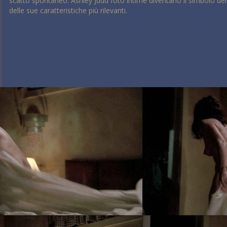
scatto spontaneo. Ashley Judd foto intime diventano il simbolo del
delle sue caratteristiche più rilevanti.