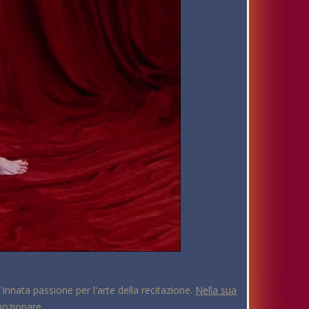
'innata passione per l'arte della recitazione.
Nella sua
emozionare.