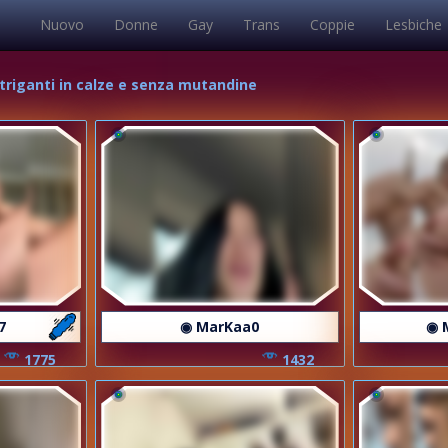
Nuovo
Donne
Gay
Trans
Coppie
Lesbiche
triganti in calze e senza mutandine
7
◉ MarKaa0
◉ 
1775
1432