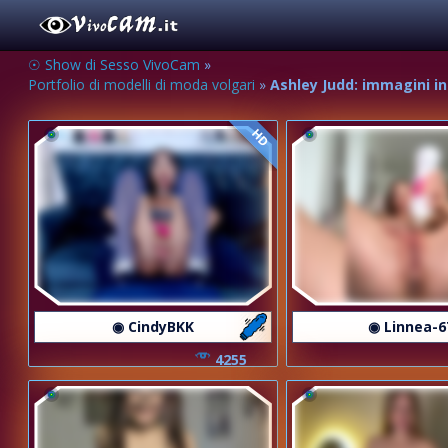
☉ Show di Sesso VivoCam
»
Portfolio di modelli di moda volgari
»
Ashley Judd: immagini in
HD
◉ CindyBKK
◉ Linnea-6
4255