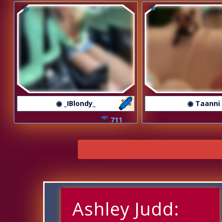
◉ _IBlondy_
◉ Taanni
711
Ashley Judd: