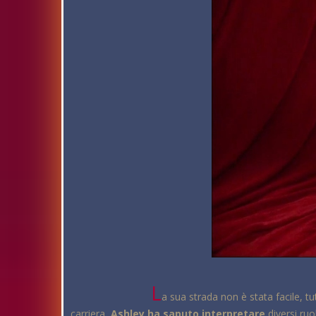
L
a sua strada non è stata facile, t
carriera
,
Ashley ha saputo interpretare
diversi ruo