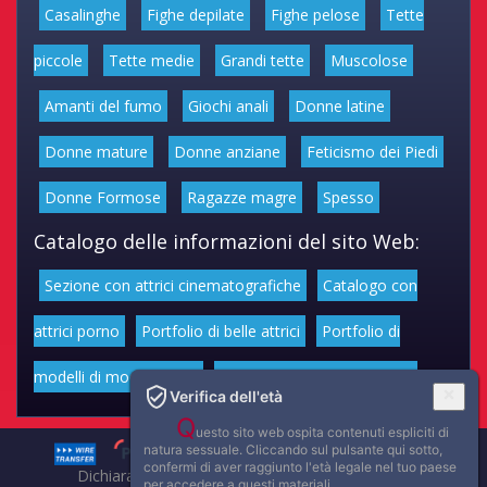
Casalinghe
Fighe depilate
Fighe pelose
Tette
piccole
Tette medie
Grandi tette
Muscolose
Amanti del fumo
Giochi anali
Donne latine
Donne mature
Donne anziane
Feticismo dei Piedi
Donne Formose
Ragazze magre
Spesso
Catalogo delle informazioni del sito Web:
Sezione con attrici cinematografiche
Catalogo con
attrici porno
Portfolio di belle attrici
Portfolio di
modelli di moda volgari
Affascinanti star dello sport
Verifica dell'età
Q
uesto sito web ospita contenuti espliciti di
natura sessuale. Cliccando sul pulsante qui sotto,
confermi di aver raggiunto l'età legale nel tuo paese
Dichiarazione di non responsabilità: tutti i membri e le
per accedere a questi materiali.