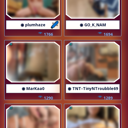
◉ plumhaze
◉ GO_K_NAM
1766
1694
◉ MarKaa0
◉ TNT-TinyNTroubble69
1290
1289