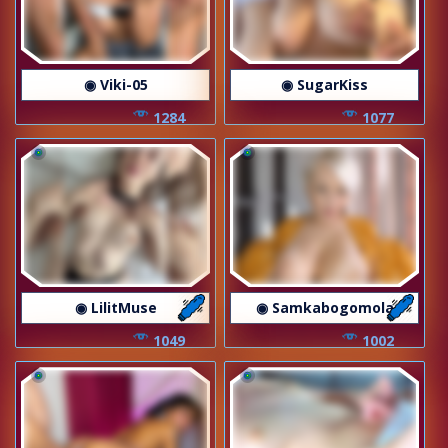
◉ Viki-05
◉ SugarKiss
1284
1077
◉ LilitMuse
◉ Samkabogomola
1049
1002