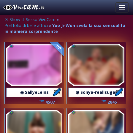
Toggl
navig
☉ Show di Sesso VivoCam
»
Portfolio di belle attrici
»
Yoo Ji-Won svela la sua sensualità
in maniera sorprendente
HD
◉ SallyeLeins
◉ Sonya-reallsugar
4507
2845