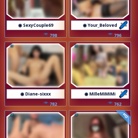
◉ SexyCouple69
◉ Your_Beloved
798
796
◉ Diane-sixxx
◉ MilleMiMiMi
782
762
HD