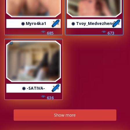
◉ Myro4ka1
◉ Tvoy_Medvezhenok
685
673
◉ -SATIVA-
636
Show more