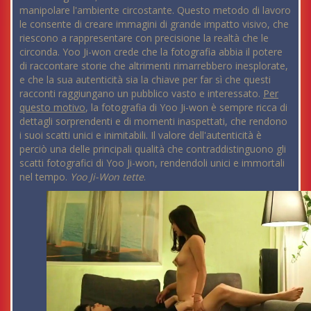
manipolare l'ambiente circostante. Questo metodo di lavoro
le consente di creare immagini di grande impatto visivo, che
riescono a rappresentare con precisione la realtà che le
circonda. Yoo Ji-won crede che la fotografia abbia il potere
di raccontare storie che altrimenti rimarrebbero inesplorate,
e che la sua autenticità sia la chiave per far sì che questi
racconti raggiungano un pubblico vasto e interessato.
Per
questo motivo
, la fotografia di Yoo Ji-won è sempre ricca di
dettagli sorprendenti e di momenti inaspettati, che rendono
i suoi scatti unici e inimitabili. Il valore dell'autenticità è
perciò una delle principali qualità che contraddistinguono gli
scatti fotografici di Yoo Ji-won, rendendoli unici e immortali
nel tempo.
Yoo Ji-Won tette
.