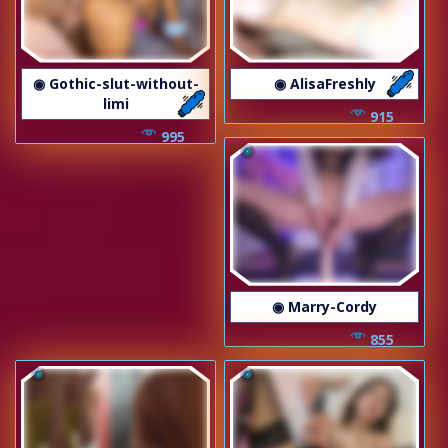
◉ Gothic-slut-without-
◉ AlisaFreshly
limi
915
995
◉ Marry-Cordy
855