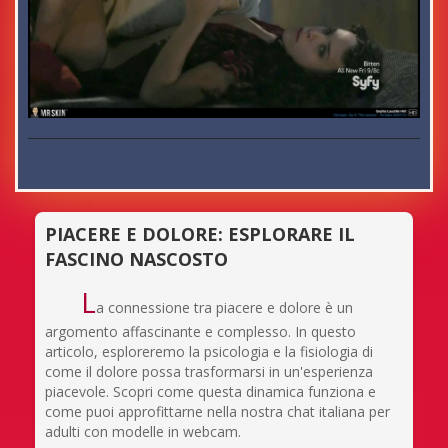
PIACERE E DOLORE: ESPLORARE IL
FASCINO NASCOSTO
L
a connessione tra piacere e dolore è un
argomento affascinante e complesso. In questo
articolo, esploreremo la psicologia e la fisiologia di
come il dolore possa trasformarsi in un'esperienza
piacevole. Scopri come questa dinamica funziona e
come puoi approfittarne nella nostra chat italiana per
adulti con modelle in webcam.