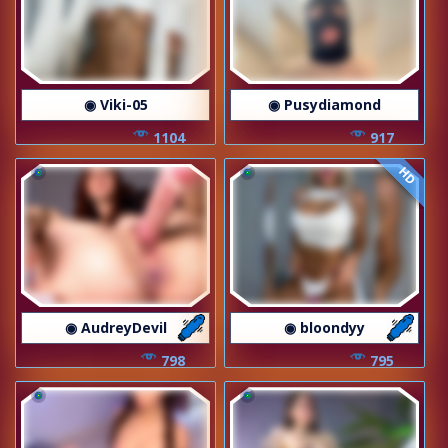
◉ Viki-05
◉ Pusydiamond
1104
917
HD
◉ AudreyDevil
◉ bloondyy
798
795