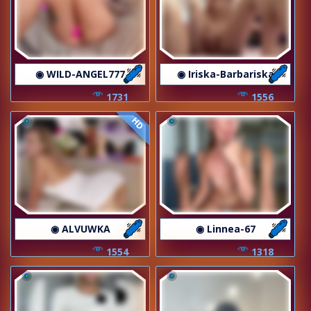
◉ WILD-ANGEL777
◉ Iriska-Barbariska
1731
1556
HD
◉ ALVUWKA
◉ Linnea-67
1554
1318