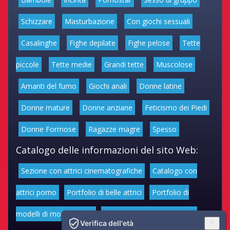
Schizzare
Masturbazione
Con giochi sessuali
Casalinghe
Fighe depilate
Fighe pelose
Tette
piccole
Tette medie
Grandi tette
Muscolose
Amanti del fumo
Giochi anali
Donne latine
Donne mature
Donne anziane
Feticismo dei Piedi
Donne Formose
Ragazze magre
Spesso
Catalogo delle informazioni del sito Web:
Sezione con attrici cinematografiche
Catalogo con
attrici porno
Portfolio di belle attrici
Portfolio di
modelli di moda volgari
Affascinanti star dello sport
Verifica dell'età