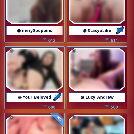
◉ mery8poppins
◉ StasyaLike
612
611
◉ Your_Beloved
◉ Lucy_Andrew
608
589
HD