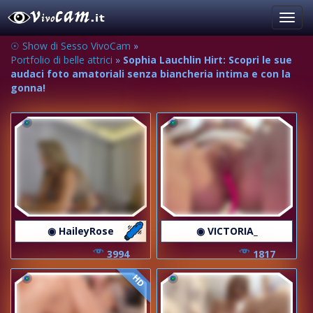
Toggl
navig
☉ Show di Sesso VivoCam
»
Portfolio di belle attrici
»
Sophia Lauchlin Hirt: Scopri le sue
audaci foto amatoriali senza biancheria intima e con la
gonna!
◉ HaileyRose
◉ VICTORIA_
3994
1817
HD