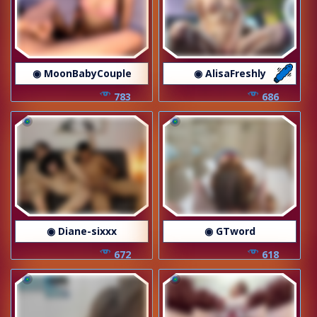
◉ MoonBabyCouple
◉ AlisaFreshly
783
686
◉ Diane-sixxx
◉ GTword
672
618