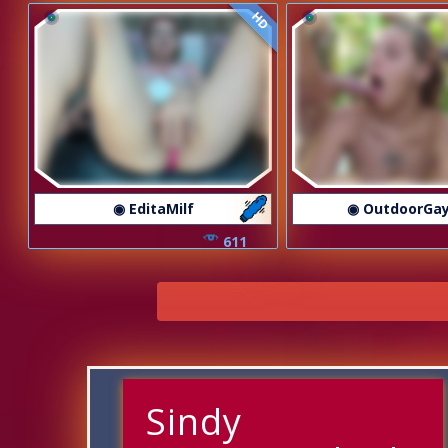
HD
◉ EditaMilf
◉ OutdoorGa
611
Sindy