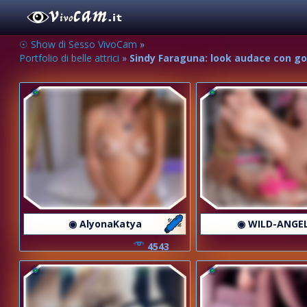
☉ Show di Sesso VivoCam
»
Portfolio di belle attrici
»
Sindy Faraguna: look audace con gon
◉ AlyonaKatya
◉ WILD-ANGE
4543