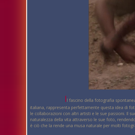
I
l fascino della fotografia spontanea
italiana, rappresenta perfettamente questa idea di fot
le collaborazioni con altri artisti e le sue passioni. Il
naturalezza della vita attraverso le sue foto, rendendo
è ciò che la rende una musa naturale per molti fotograf