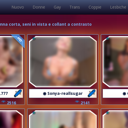
Nuovo
Donne
Gay
Trans
Coppie
Lesbiche
na corta, seni in vista e collant a contrasto
HD
L777
◉ Sonya-reallsugar
◉ 
2516
2141