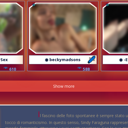
ySex
◉ beckymadsons
◉ -E
610
588
Show more
I
l fascino delle foto spontanee è sempre stato
tocco di romanticismo. In questo senso, Sindy Faraguna rappresen