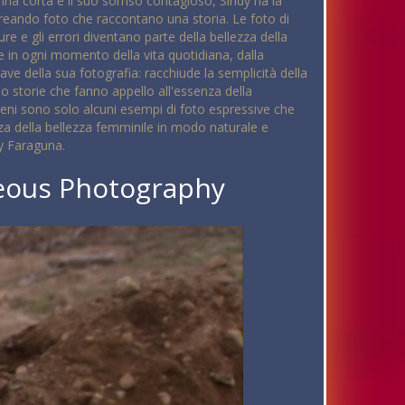
na corta e il suo sorriso contagioso, Sindy ha la
 creando foto che raccontano una storia. Le foto di
 e gli errori diventano parte della bellezza della
ne in ogni momento della vita quotidiana, dalla
ave della sua fotografia: racchiude la semplicità della
o storie che fanno appello all'essenza della
eni sono solo alcuni esempi di foto espressive che
enza della bellezza femminile in modo naturale e
 Faraguna.
eous Photography