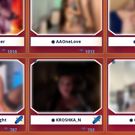
er
◉ AAOneLove
1016
1013
ght
◉ KROSHKA_N
◉ 
787
703