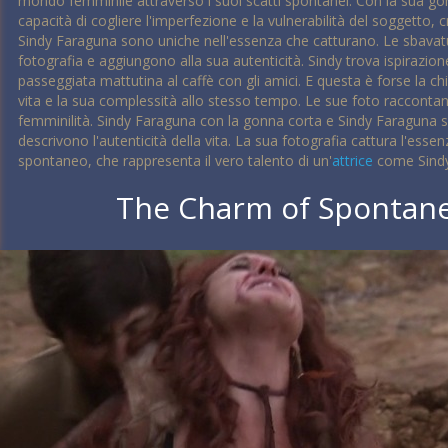
mondo femminile attraverso i suoi scatti spontanei. Con la sua gon
capacità di cogliere l'imperfezione e la vulnerabilità del soggetto,
Sindy Faraguna sono uniche nell'essenza che catturano. Le sbavature
fotografia e aggiungono alla sua autenticità. Sindy trova ispirazio
passeggiata mattutina al caffè con gli amici. E questa è forse la chi
vita e la sua complessità allo stesso tempo. Le sue foto raccontan
femminilità. Sindy Faraguna con la gonna corta e Sindy Faraguna s
descrivono l'autenticità della vita. La sua fotografia cattura l'ess
spontaneo, che rappresenta il vero talento di un'
attrice
come Sindy
The Charm of Spontan