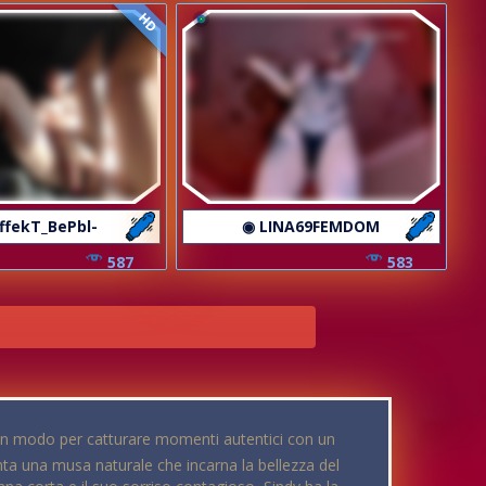
HD
ffekT_BePbl-
◉ LINA69FEMDOM
587
583
 un modo per catturare momenti autentici con un
ta una musa naturale che incarna la bellezza del