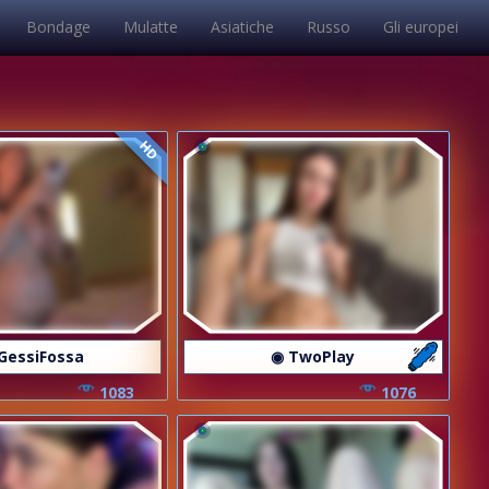
Bondage
Mulatte
Asiatiche
Russo
Gli europei
HD
GessiFossa
◉ TwoPlay
1083
1076