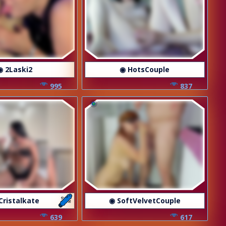
◉ 2Laski2
◉ HotsCouple
995
837
Cristalkate
◉ SoftVelvetCouple
639
617