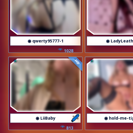
◉ qwerty95777-1
◉ LadyLeath
1028
HD
◉ LiiBaby
◉ hold-me-ti
813