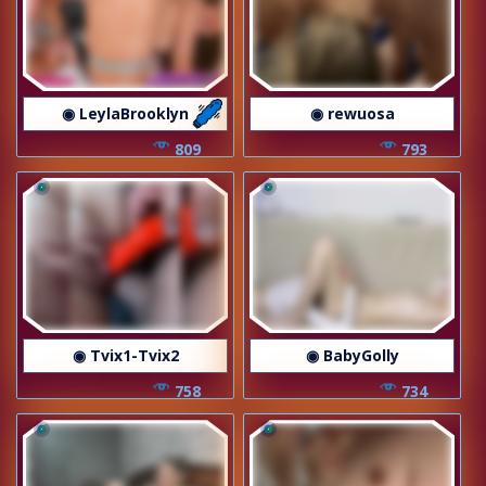
◉ LeylaBrooklyn
◉ rewuosa
809
793
◉ Tvix1-Tvix2
◉ BabyGolly
758
734