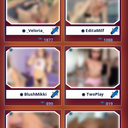
◉ _Veloria_
◉ EditaMilf
1877
1088
◉ BlushMikki
◉ TwoPlay
899
819