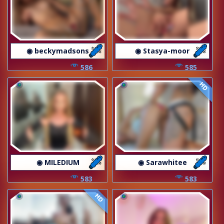
◉ beckymadsons
◉ Stasya-moor
586
585
HD
◉ MILEDIUM
◉ Sarawhitee
583
583
HD