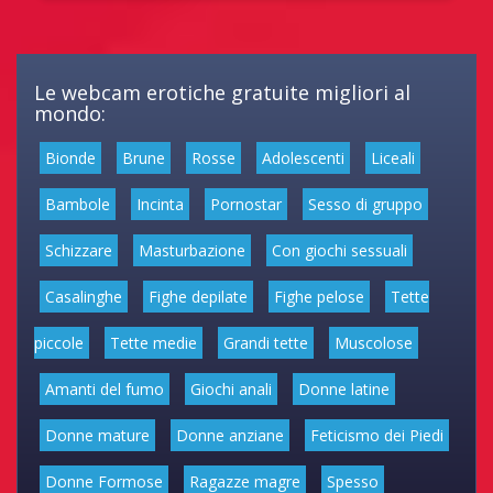
Le webcam erotiche gratuite migliori al
mondo:
Bionde
Brune
Rosse
Adolescenti
Liceali
Bambole
Incinta
Pornostar
Sesso di gruppo
Schizzare
Masturbazione
Con giochi sessuali
Casalinghe
Fighe depilate
Fighe pelose
Tette
piccole
Tette medie
Grandi tette
Muscolose
Amanti del fumo
Giochi anali
Donne latine
Donne mature
Donne anziane
Feticismo dei Piedi
Donne Formose
Ragazze magre
Spesso