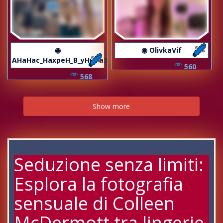
◉
◉ OlivkaVif
AHaHac_HaxpeH_B_yHuTa3
560
568
Show more
Seduzione senza limiti:
Esplora la fotografia
sensuale di Colleen
McDermott tra lingerie,