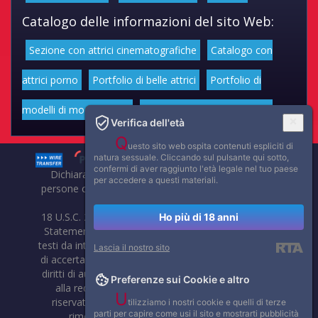
Catalogo delle informazioni del sito Web:
Sezione con attrici cinematografiche
Catalogo con
attrici porno
Portfolio di belle attrici
Portfolio di
modelli di moda volgari
Affascinanti star dello sport
Verifica dell'età
Q
uesto sito web ospita contenuti espliciti di
natura sessuale. Cliccando sul pulsante qui sotto,
confermi di aver raggiunto l'età legale nel tuo paese
Dichiarazione di non responsabilità: tutti i membri e le
per accedere a questi materiali.
persone che compaiono su questo sito hanno almeno 18
anni.
18 U.S.C. 2257 Record-Keeping Requirements Compliance
Ho più di 18 anni
Statement. Affaritaliani, prima di pubblicare foto, video o
testi da internet, compie tutte le opportune verifiche al fine
Lascia il nostro sito
di accertarne il libero regime di circolazione e non violare i
diritti di autore o altri diritti esclusivi di terzi. Per segnalare
Preferenze sui Cookie e altro
alla redazione eventuali errori nell'uso del materiale
U
riservato, scriveteci: provvederemo prontamente alla
tilizziamo i nostri cookie e quelli di terze
parti per capire come usi il sito e mostrarti pubblicità
rimozione del materiale lesivo di diritti di terzi.