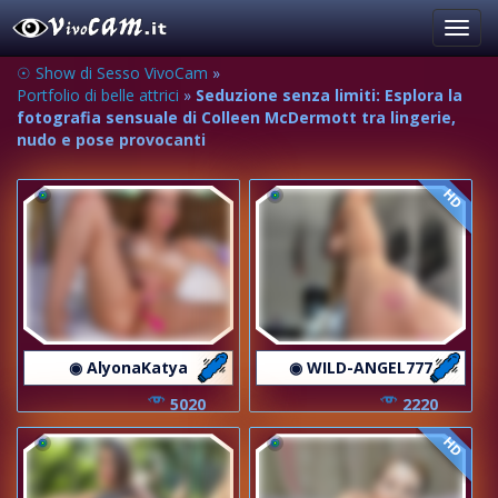
Toggl
navig
☉ Show di Sesso VivoCam
»
Portfolio di belle attrici
»
Seduzione senza limiti: Esplora la
fotografia sensuale di Colleen McDermott tra lingerie,
nudo e pose provocanti
HD
◉ AlyonaKatya
◉ WILD-ANGEL777
5020
2220
HD