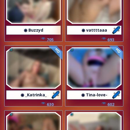
◉ Buzzyd
◉ vattttaaa
705
693
HD
HD
◉ _Katrinka_
◉ Tina-love-
630
602