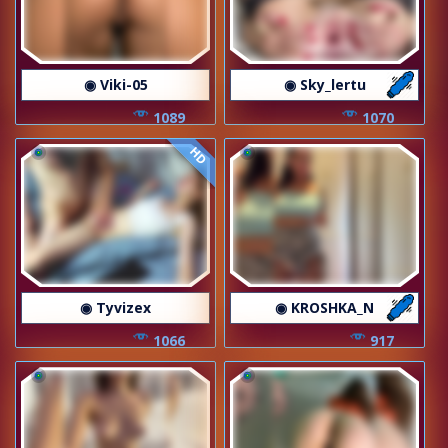
◉ Viki-05
◉ Sky_lertu
1089
1070
HD
◉ Tyvizex
◉ KROSHKA_N
1066
917