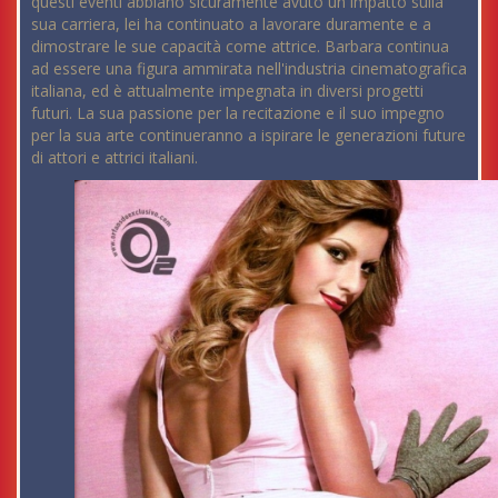
questi eventi abbiano sicuramente avuto un impatto sulla
sua carriera, lei ha continuato a lavorare duramente e a
dimostrare le sue capacità come attrice. Barbara continua
ad essere una figura ammirata nell'industria cinematografica
italiana, ed è attualmente impegnata in diversi progetti
futuri. La sua passione per la recitazione e il suo impegno
per la sua arte continueranno a ispirare le generazioni future
di attori e attrici italiani.