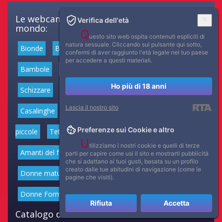
Le webcam erotiche gratuite migliori al
Verifica dell'età
mondo:
Q
uesto sito web ospita contenuti espliciti di
natura sessuale. Cliccando sul pulsante qui sotto,
Bionde
Brune
Rosse
Adolescenti
Liceali
confermi di aver raggiunto l'età legale nel tuo paese
per accedere a questi materiali.
Bambole
Incinta
Pornostar
Sesso di gruppo
Ho più di 18 anni
Schizzare
Masturbazione
Con giochi sessuali
Lascia il nostro sito
Casalinghe
Fighe depilate
Fighe pelose
Tette
Preferenze sui Cookie e altro
piccole
Tette medie
Grandi tette
Muscolose
U
tilizziamo i nostri cookie e quelli di terze
Amanti del fumo
Giochi anali
Donne latine
parti per capire come usi il sito e mostrarti pubblicità
che si adattano ai tuoi gusti, basata su un profilo
creato dalle tue abitudini di navigazione (come le
Donne mature
Donne anziane
Feticismo dei Piedi
pagine che visiti).
Donne Formose
Ragazze magre
Spesso
Rifiuta
Accetta
Catalogo delle informazioni del sito Web: