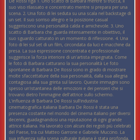
De Rossi figa 1. Uno scatto di Barbara mentre si trucca, il
suo viso rilassato e concentrato mentre si prepara per una
scena. 2. Una foto di lei seduta su una scala nel backstage di
un set. Il suo sorriso allegro e la posizione casual
suggeriscono una personalità calda e amichevole. 3. Uno
scatto di Barbara che guarda intensamente in obiettivo, il
suo sguardo catturato in un momento di riflessione. 4. Una
foto di lei sul set di un film, circondata da luci e macchine da
presa. La sua espressione concentrata e professionale
suggerisce la forza interiore di un'artista impegnata. Come
le foto di Barbara catturano la sua personalità Le foto
spontanee di Barbara De Rossi sono in grado di mostrare
molte sfaccettature della sua personalità, dalla sua allegria
contagiosa alla sua grinta sul lavoro. Queste immagini sono
spesso un'istantanea delle emozioni e dei pensieri che si
trovano dietro l'immagine dell'attrice sullo schermo.
L'influenza di Barbara De Rossi sull'industria
cinematografica italiana Barbara De Rossi è stata una
presenza costante nel mondo del cinema italiano per diversi
decenni, guadagnandosi una reputazione di ogni grande
attrice italiana. Ha lavorato con alcuni dei registi più celebrati
del Paese, tra cui Matteo Garrone e Gabriele Muccino. La
sua influenza sulla scena culturale italiana è stata profonda,