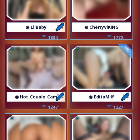
◉ LiiBaby
◉ CherryviKING
1834
1772
HD
◉ Hot_Couple_Cam
◉ EditaMilf
1247
1227