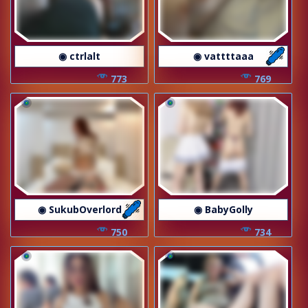
◉ ctrlalt
◉ vattttaaa
773
769
◉ SukubOverlord
◉ BabyGolly
750
734