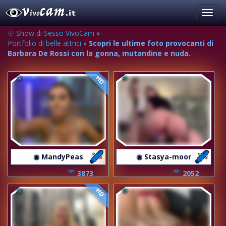
Toggl
navig
☉ Show di Sesso VivoCam
»
Portfolio di belle attrici
»
Scopri le ultime foto provocanti di
Barbara De Rossi con la gonna, mutandine e nuda.
HD
◉ MandyPeas
◉ Stasya-moor
3873
2052
HD