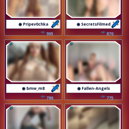
◉ Pripev0chka
◉ SecretsFilmed
905
870
◉ bmw_m8
◉ Fallen-Angels
786
775