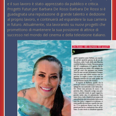
e il suo lavoro è stato apprezzato da pubblico e critica.
Progetti Futuri per Barbara De Rossi Barbara De Rossi si è
guadagnata una reputazione di grande talento e dedizione
al proprio lavoro, e continuerà ad espandere la sua carriera
in futuro. Attualmente, sta lavorando su nuovi progetti che
promettono di mantenere la sua posizione di attrice di
successo nel mondo del cinema e della televisione italiano.