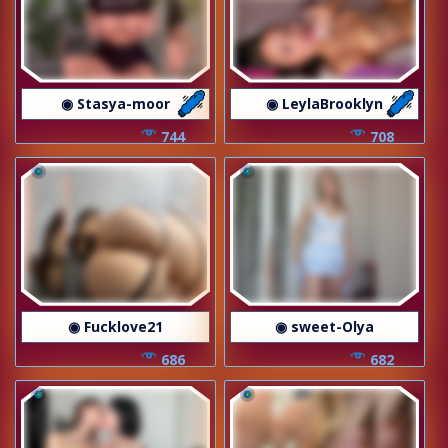
◉ Stasya-moor
◉ LeylaBrooklyn
744
708
◉ Fucklove21
◉ sweet-Olya
686
682