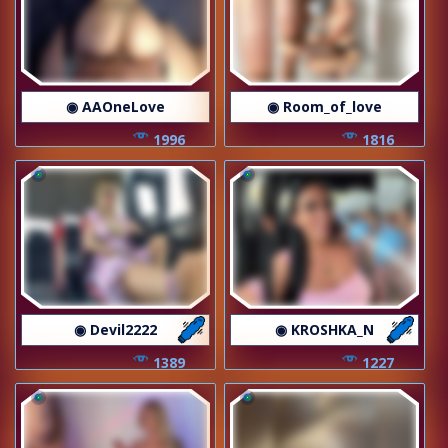
◉ AAOneLove
◉ Room_of_love
1996
1816
◉ Devil2222
◉ KROSHKA_N
1389
1227