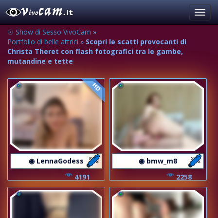
Toggl
navig
☉ Show di Sesso VivoCam
»
Portfolio di belle attrici
»
Scopri le scatti provocanti di
Christa Theret con flash fotografici tra le gambe,
mutandine e tette
HD
◉ LennaGodess
◉ bmw_m8
4191
2258