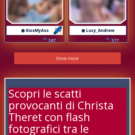
◉ KissMyAss
◉ Lucy_Andrew
587
577
Show more
Scopri le scatti
provocanti di Christa
Theret con flash
fotografici tra le