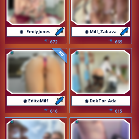
◉ -EmilyJones-
◉ Milf_Zabava
672
669
HD
◉ EditaMilf
◉ DokTor_Ada
616
615