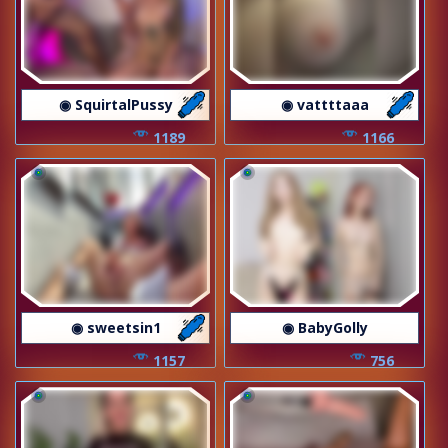
◉ SquirtalPussy
◉ vattttaaa
1189
1166
◉ sweetsin1
◉ BabyGolly
1157
756