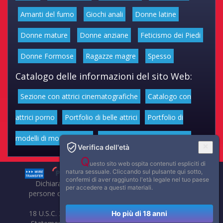
Amanti del fumo
Giochi anali
Donne latine
Donne mature
Donne anziane
Feticismo dei Piedi
Donne Formose
Ragazze magre
Spesso
Catalogo delle informazioni del sito Web:
Sezione con attrici cinematografiche
Catalogo con
attrici porno
Portfolio di belle attrici
Portfolio di
modelli di moda volgari
Affascinanti star dello sport
Verifica dell'età
Q
uesto sito web ospita contenuti espliciti di
natura sessuale. Cliccando sul pulsante qui sotto,
confermi di aver raggiunto l'età legale nel tuo paese
Dichiarazione di non responsabilità: tutti i membri e le
per accedere a questi materiali.
persone che compaiono su questo sito hanno almeno 18
anni.
18 U.S.C. 2257 Record-Keeping Requirements Compliance
Ho più di 18 anni