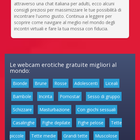
attraverso una chat italiana per adulti, ecco alcuni
consigli preziosi per massimizzare le tue possibilità di
incontrare l'uomo giusto. Continua a leggere per
scoprire come navigare al meglio nel mondo degli
incontri virtuali e fare la tua mossa con fiducia.
Le webcam erotiche gratuite migliori al
mondo:
Bionde
Brune
Rosse
Adolescenti
Liceali
Bambole
Incinta
Pornostar
Sesso di gruppo
Schizzare
Masturbazione
Con giochi sessuali
Casalinghe
Fighe depilate
Fighe pelose
Tette
piccole
Tette medie
Grandi tette
Muscolose