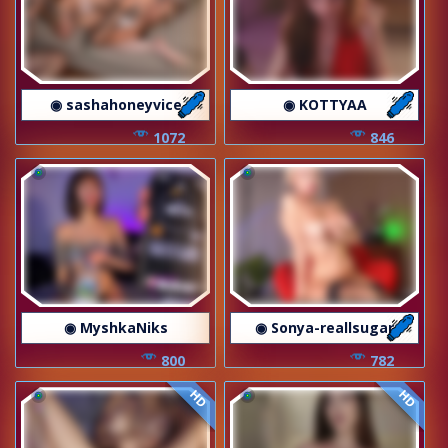
◉ sashahoneyvice
◉ KOTTYAA
1072
846
◉ MyshkaNiks
◉ Sonya-reallsugar
800
782
HD
HD