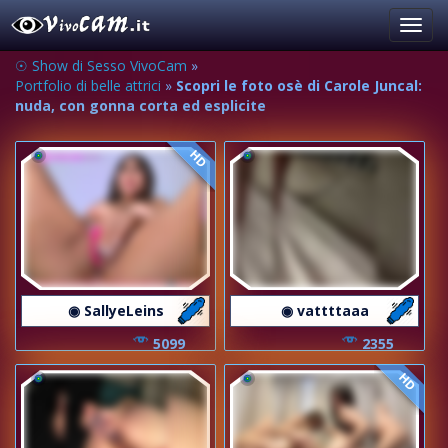
Toggl
navig
☉ Show di Sesso VivoCam
»
Portfolio di belle attrici
»
Scopri le foto osè di Carole Juncal:
nuda, con gonna corta ed esplicite
HD
◉ SallyeLeins
◉ vattttaaa
5099
2355
HD