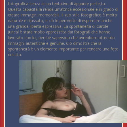
fotografica senza alcun tentativo di apparire perfetta.
Questa capacità la rende un'attrice eccezionale e in grado di
creare immagini memorabili. Il suo stile fotografico è molto
naturale e rilassato, e ciò le permette di esprimere anche
una grande libertà espressiva. La spontaneità di Carole
Juncal è stata molto apprezzata dai fotografi che hanno
lavorato con lei, perché sapevano che avrebbero ottenuto
immagini autentiche e genuine. Ciò dimostra che la
spontaneità è un elemento importante per rendere una foto
riuscita.