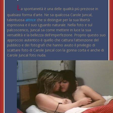
L
a spontaneità è una delle qualità più preziose in
qualsiasi forma d'arte. Ne sa qualcosa Carole Juncal,
talentuosa
attrice
che si distingue per la sua libertà
espressiva e il suo sguardo naturale. Nella foto e sul
palcoscenico, Juncal sa come mettere in luce la sua
versatilità e la bellezza dell'imperfezione. Proprio questo suo
approccio autentico è quello che cattura l'attenzione del
pubblico e dei fotografi che hanno avuto il privilegio di
scattare foto di Carole Juncal con la gonna corta e anche di
Carole Juncal foto nuda.