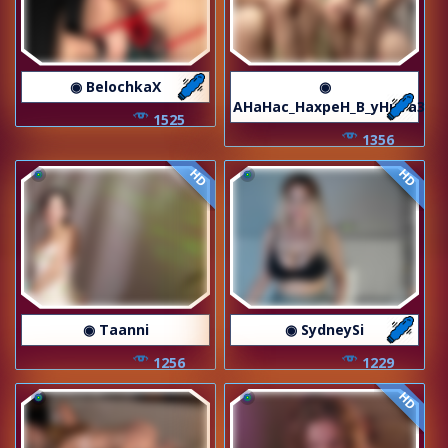
◉ BelochkaX
◉
AHaHac_HaxpeH_B_yHuTa3
1525
1356
HD
HD
◉ Taanni
◉ SydneySi
1256
1229
HD