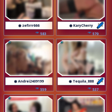
◉ zefirrr666
◉ KaryCherry
583
570
◉ Andrei2409199
◉ Tequila_888
559
537