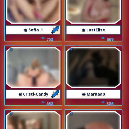
◉ Sofia_1
◉ LustElise
753
669
◉ Cristi-Candy
◉ MarKaa0
658
586