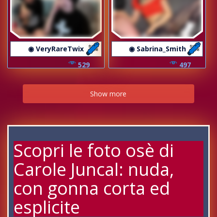
◉ VeryRareTwix
◉ Sabrina_Smith
529
497
Show more
Scopri le foto osè di
Carole Juncal: nuda,
con gonna corta ed
esplicite