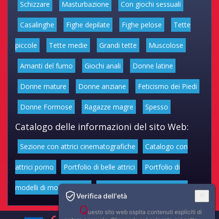
Schizzare
Masturbazione
Con giochi sessuali
Casalinghe
Fighe depilate
Fighe pelose
Tette
piccole
Tette medie
Grandi tette
Muscolose
Amanti del fumo
Giochi anali
Donne latine
Donne mature
Donne anziane
Feticismo dei Piedi
Donne Formose
Ragazze magre
Spesso
Catalogo delle informazioni del sito Web:
Sezione con attrici cinematografiche
Catalogo con
attrici porno
Portfolio di belle attrici
Portfolio di
modelli di moda volgari
Affascinanti star dello sport
Verifica dell'età
Q
uesto sito web ospita contenuti espliciti di