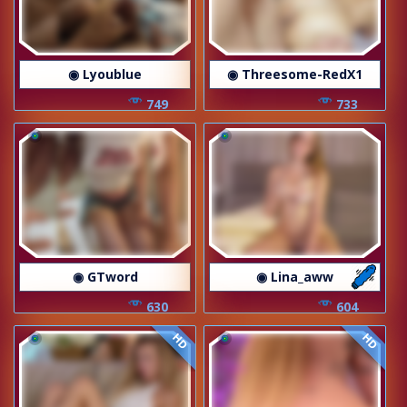
◉ Lyoublue
◉ Threesome-RedX1
749
733
◉ GTword
◉ Lina_aww
630
604
HD
HD