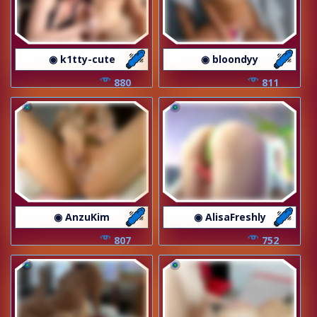
◉ k1tty-cute
◉ bloondyy
880
811
◉ AnzuKim
◉ AlisaFreshly
807
752