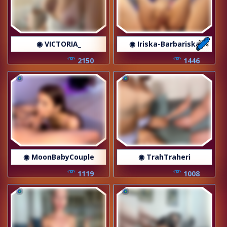
◉ VICTORIA_
◉ Iriska-Barbariska
2150
1446
◉ MoonBabyCouple
◉ TrahTraheri
1119
1008