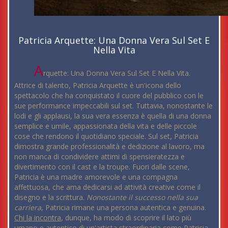
Patricia Arquette: Una Donna Vera Sul Set E
Nella Vita
A
rquette: Una Donna Vera Sul Set E Nella Vita.
Attrice di talento, Patricia Arquette è un'icona dello
spettacolo che ha conquistato il cuore del pubblico con le
sue performance impeccabili sul set. Tuttavia, nonostante le
lodi e gli applausi, la sua vera essenza è quella di una donna
semplice e umile, appassionata della vita e delle piccole
cose che rendono il quotidiano speciale. Sul set, Patricia
dimostra grande professionalità e dedizione al lavoro, ma
non manca di condividere attimi di spensieratezza e
divertimento con il cast e la troupe. Fuori dalle scene,
Patricia è una madre amorevole e una compagna
affettuosa, che ama dedicarsi ad attività creative come il
disegno e la scrittura.
Nonostante il successo nella sua
carriera
, Patricia rimane una persona autentica e genuina.
Chi la incontra
, dunque, ha modo di scoprire il lato più
umano e autentico di un'artista straordinaria come Patricia