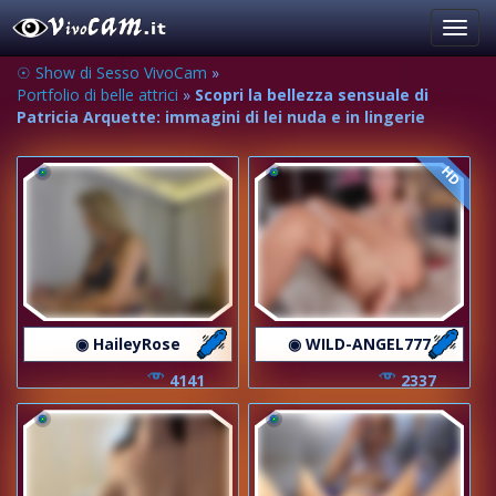
Toggl
navig
☉ Show di Sesso VivoCam
»
Portfolio di belle attrici
»
Scopri la bellezza sensuale di
Patricia Arquette: immagini di lei nuda e in lingerie
HD
◉ HaileyRose
◉ WILD-ANGEL777
4141
2337