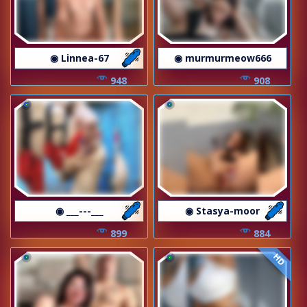
◉ Linnea-67
◉ murmurmeow666
948
908
◉ ___---___
◉ Stasya-moor
899
884
HD