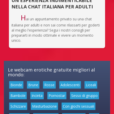
UN'ESPERIENZA INDIMENTICABILE
NELLA CHAT ITALIANA PER ADULTI
H
ai un appuntamento privato su una chat
italiana per adulti e non sai come rilassarti per goderti
al meglio l'esperienza? Segui i nostri consigli per
prepararti in modo ottimale e vivere un momento
unico.
Le webcam erotiche gratuite migliori al
mondo:
Bionde
Brune
Rosse
Adolescenti
Liceali
Bambole
Incinta
Pornostar
Sesso di gruppo
Schizzare
Masturbazione
Con giochi sessuali