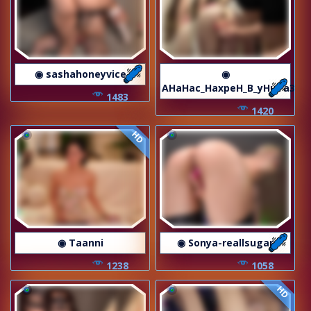
◉ sashahoneyvice
◉
AHaHac_HaxpeH_B_yHuTa3
1483
1420
HD
◉ Taanni
◉ Sonya-reallsugar
1238
1058
HD