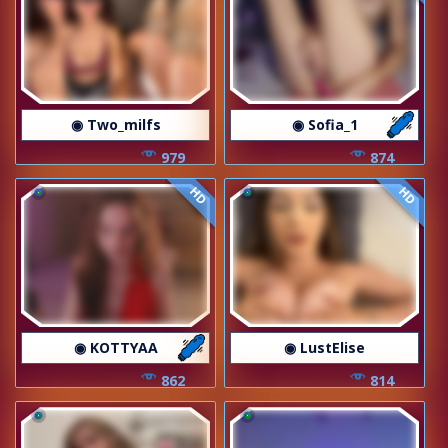
◉ Two_milfs
◉ Sofia_1
979
874
HD
HD
◉ KOTTYAA
◉ LustElise
862
814