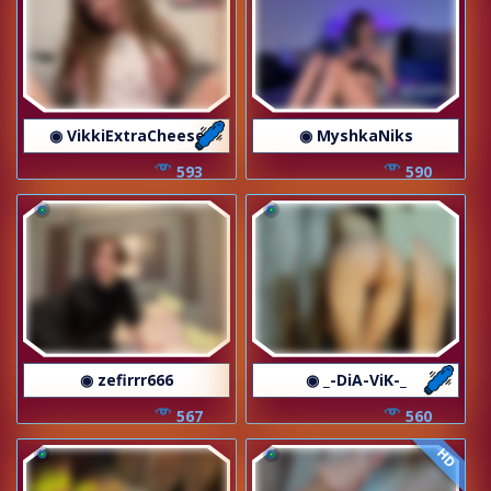
◉ VikkiExtraCheese
◉ MyshkaNiks
593
590
◉ zefirrr666
◉ _-DiA-ViK-_
567
560
HD