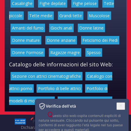
Casalinghe
Fighe depilate
Fighe pelose
Tette
piccole
Tette medie
Grandi tette
Muscolose
Amanti del fumo
Giochi anali
Donne latine
Donne mature
Donne anziane
Feticismo dei Piedi
Donne Formose
Ragazze magre
Spesso
Catalogo delle informazioni del sito Web:
Sezione con attrici cinematografiche
Catalogo con
attrici porno
Portfolio di belle attrici
Portfolio di
modelli di moda volgari
Affascinanti star dello sport
Verifica dell'età
Q
uesto sito web ospita contenuti espliciti di
natura sessuale. Cliccando sul pulsante qui sotto,
confermi di aver raggiunto l'età legale nel tuo paese
Dichiarazione di non responsabilità: tutti i membri e le
per accedere a questi materiali.