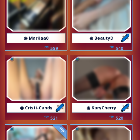
◉ MarKaa0
◉ BeautyD
559
540
◉ Cristi-Candy
◉ KaryCherry
521
520
HD