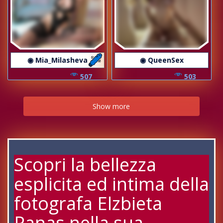
◉ Mia_Milasheva
◉ QueenSex
507
503
Show more
Scopri la bellezza
esplicita ed intima della
fotografa Elzbieta
Panas nella sua