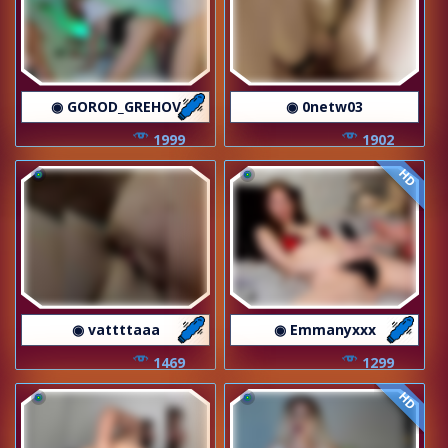
◉ GOROD_GREHOV
◉ 0netw03
1999
1902
HD
◉ vattttaaa
◉ Emmanyxxx
1469
1299
HD