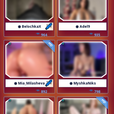
◉ BelochkaX
◉ Adel9
964
935
HD
◉ Mia_Milasheva
◉ MyshkaNiks
892
798
HD