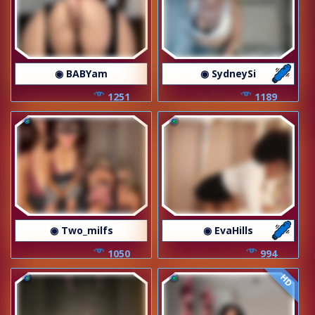
◉ BABYam
◉ SydneySi
1251
1189
◉ Two_milfs
◉ EvaHills
1050
994
HD