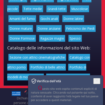
piccole
Tette medie
Grandi tette
Muscolose
Amanti del fumo
Giochi anali
Donne latine
Donne mature
Donne anziane
Feticismo dei Piedi
Donne Formose
Ragazze magre
Spesso
Catalogo delle informazioni del sito Web:
Sezione con attrici cinematografiche
Catalogo con
attrici porno
Portfolio di belle attrici
Portfolio di
modelli di moda volgari
Affascinanti star dello sport
Verifica dell'età
Q
uesto sito web ospita contenuti espliciti di
natura sessuale. Cliccando sul pulsante qui sotto,
confermi di aver raggiunto l'età legale nel tuo paese
Dichiarazione di non responsabilità: tutti i membri e le
per accedere a questi materiali.
persone che compaiono su questo sito hanno almeno 18