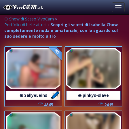
Toggl
navig
☉ Show di Sesso VivoCam
»
Portfolio di belle attrici
»
Scopri gli scatti di Isabella Chow
completamente nuda e amatoriale, con lo sguardo sul
suo sedere e molto altro
HD
◉ SallyeLeins
◉ pinkys-slave
4565
2415