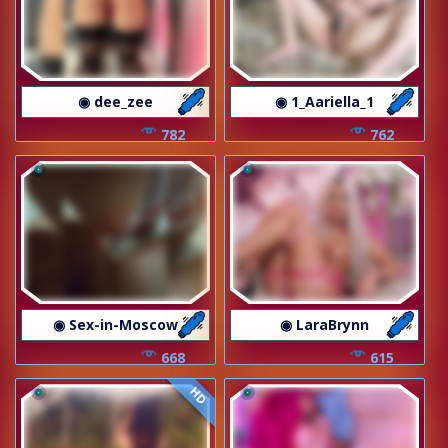
◉ dee_zee
◉ 1_Aariella_1
782
762
◉ Sex-in-Moscow
◉ LaraBrynn
668
615
HD