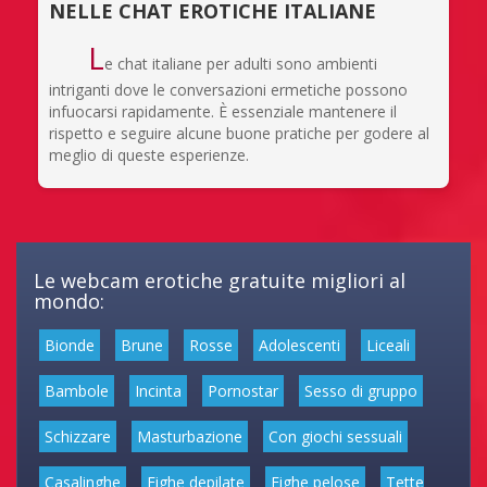
NELLE CHAT EROTICHE ITALIANE
L
e chat italiane per adulti sono ambienti
intriganti dove le conversazioni ermetiche possono
infuocarsi rapidamente. È essenziale mantenere il
rispetto e seguire alcune buone pratiche per godere al
meglio di queste esperienze.
Le webcam erotiche gratuite migliori al
mondo:
Bionde
Brune
Rosse
Adolescenti
Liceali
Bambole
Incinta
Pornostar
Sesso di gruppo
Schizzare
Masturbazione
Con giochi sessuali
Casalinghe
Fighe depilate
Fighe pelose
Tette