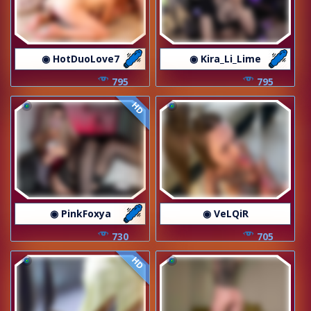
◉ HotDuoLove7
◉ Kira_Li_Lime
795
795
HD
◉ PinkFoxya
◉ VeLQiR
730
705
HD