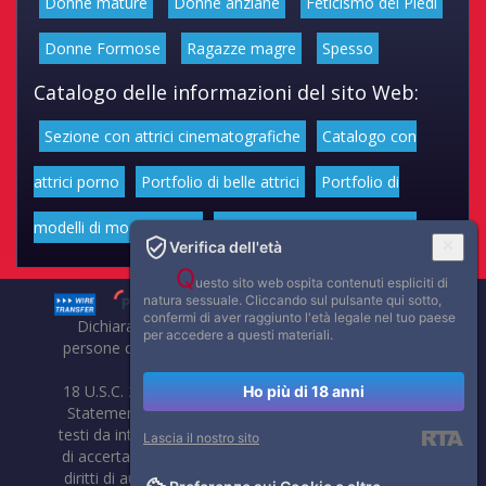
Donne mature
Donne anziane
Feticismo dei Piedi
Donne Formose
Ragazze magre
Spesso
Catalogo delle informazioni del sito Web:
Sezione con attrici cinematografiche
Catalogo con
attrici porno
Portfolio di belle attrici
Portfolio di
modelli di moda volgari
Affascinanti star dello sport
Verifica dell'età
Q
uesto sito web ospita contenuti espliciti di
natura sessuale. Cliccando sul pulsante qui sotto,
confermi di aver raggiunto l'età legale nel tuo paese
Dichiarazione di non responsabilità: tutti i membri e le
per accedere a questi materiali.
persone che compaiono su questo sito hanno almeno 18
anni.
18 U.S.C. 2257 Record-Keeping Requirements Compliance
Ho più di 18 anni
Statement. Affaritaliani, prima di pubblicare foto, video o
testi da internet, compie tutte le opportune verifiche al fine
Lascia il nostro sito
di accertarne il libero regime di circolazione e non violare i
diritti di autore o altri diritti esclusivi di terzi. Per segnalare