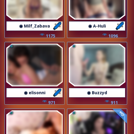
◉ Milf_Zabava
◉ A-Huli
1175
1096
◉ elisonni
◉ Buzzyd
971
911
HD