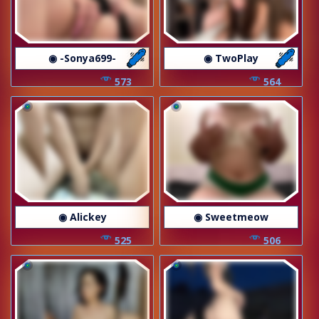
◉ -Sonya699-
◉ TwoPlay
573
564
◉ Alickey
◉ Sweetmeow
525
506