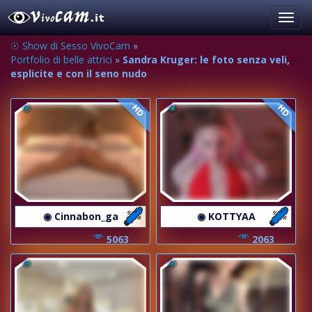
Toggl
navig
☉ Show di Sesso VivoCam
»
Portfolio di belle attrici
»
Sandra Kruger: le foto senza veli,
esplicite e con il seno nudo
HD
HD
◉ Cinnabon_ga
◉ KOTTYAA
5063
2063