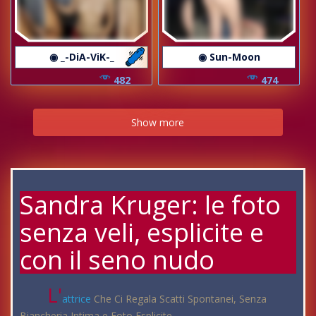
◉ _-DiA-ViK-_
◉ Sun-Moon
482
474
Show more
Sandra Kruger: le foto
senza veli, esplicite e
con il seno nudo
L'
attrice
Che Ci Regala Scatti Spontanei, Senza
Biancheria Intima e Foto Esplicite