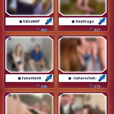
◉ EditaMilf
◉ DeeDrago
663
627
◉ FanatKenli
◉ -Saharochek-
596
579