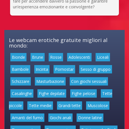
fare per accendere davvero la passione e garantire
un’esperienza emozionante e coinvolgente?
Le webcam erotiche gratuite migliori al
mondo:
Bionde
Brune
Rosse
Adolescenti
Liceali
Bambole
Incinta
Pornostar
Sesso di gruppo
Schizzare
Masturbazione
Con giochi sessuali
Casalinghe
Fighe depilate
Fighe pelose
Tette
piccole
Tette medie
Grandi tette
Muscolose
Amanti del fumo
Giochi anali
Donne latine