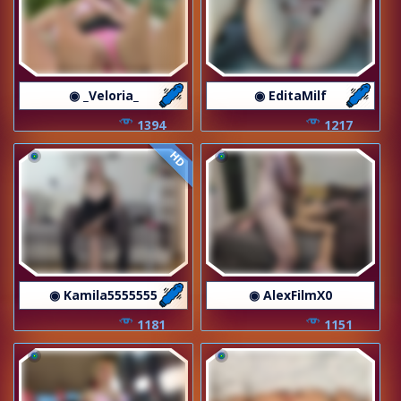
◉ _Veloria_
◉ EditaMilf
1394
1217
HD
◉ Kamila5555555
◉ AlexFilmX0
1181
1151