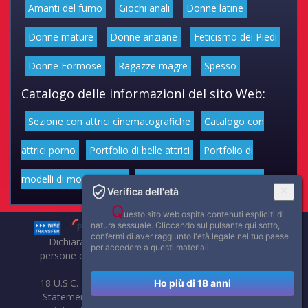
Amanti del fumo
Giochi anali
Donne latine
Donne mature
Donne anziane
Feticismo dei Piedi
Donne Formose
Ragazze magre
Spesso
Catalogo delle informazioni del sito Web:
Sezione con attrici cinematografiche
Catalogo con
attrici porno
Portfolio di belle attrici
Portfolio di
modelli di moda volgari
Affascinanti star dello sport
Verifica dell'età
Q
uesto sito web ospita contenuti espliciti di
natura sessuale. Cliccando sul pulsante qui sotto,
confermi di aver raggiunto l'età legale nel tuo paese
Dichiarazione di non responsabilità: tutti i membri e le
per accedere a questi materiali.
persone che compaiono su questo sito hanno almeno 18
anni.
18 U.S.C. 2257 Record-Keeping Requirements Compliance
Ho più di 18 anni
Statement. Affaritaliani, prima di pubblicare foto, video o