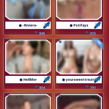
◉ -Riviera-
◉ Potifays
845
815
HD
◉ HellMor
◉ yoursweettreats
804
791