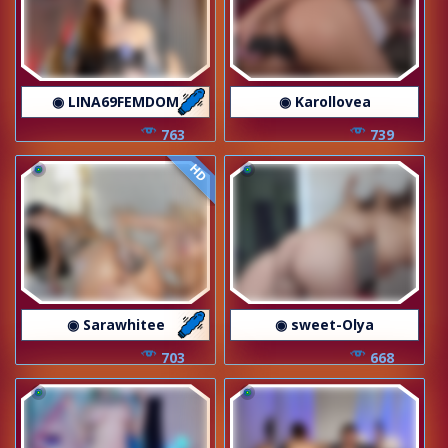
◉ LINA69FEMDOM
◉ Karollovea
763
739
HD
◉ Sarawhitee
◉ sweet-Olya
703
668