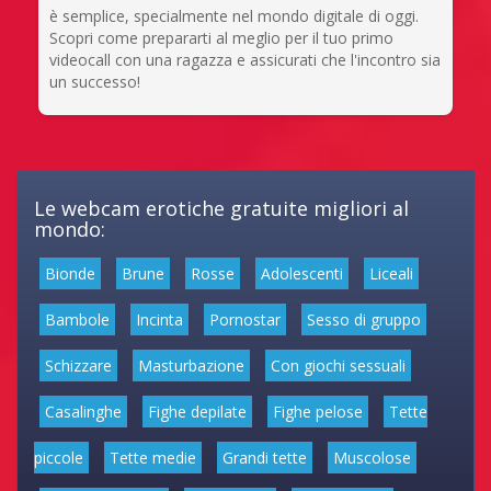
è semplice, specialmente nel mondo digitale di oggi.
Scopri come prepararti al meglio per il tuo primo
videocall con una ragazza e assicurati che l'incontro sia
un successo!
Le webcam erotiche gratuite migliori al
mondo:
Bionde
Brune
Rosse
Adolescenti
Liceali
Bambole
Incinta
Pornostar
Sesso di gruppo
Schizzare
Masturbazione
Con giochi sessuali
Casalinghe
Fighe depilate
Fighe pelose
Tette
piccole
Tette medie
Grandi tette
Muscolose