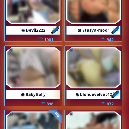
◉ Devil2222
◉ Stasya-moor
1001
942
◉ BabyGolly
◉ blondevelvet42
896
872
HD