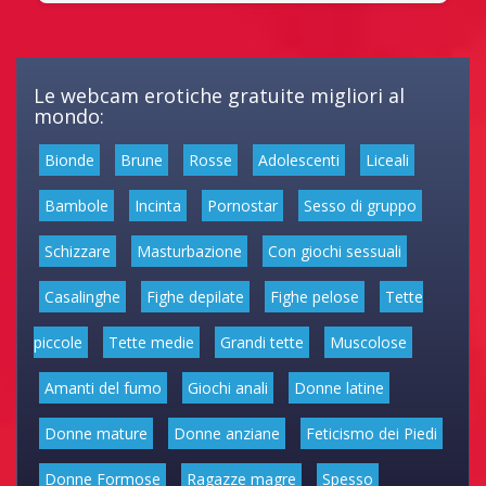
Le webcam erotiche gratuite migliori al
mondo:
Bionde
Brune
Rosse
Adolescenti
Liceali
Bambole
Incinta
Pornostar
Sesso di gruppo
Schizzare
Masturbazione
Con giochi sessuali
Casalinghe
Fighe depilate
Fighe pelose
Tette
piccole
Tette medie
Grandi tette
Muscolose
Amanti del fumo
Giochi anali
Donne latine
Donne mature
Donne anziane
Feticismo dei Piedi
Donne Formose
Ragazze magre
Spesso