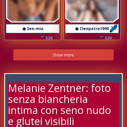
◉ Sex-mia
◉ Cleopatra1990
526
520
Show more
Melanie Zentner: foto
senza biancheria
intima con seno nudo
e glutei visibili