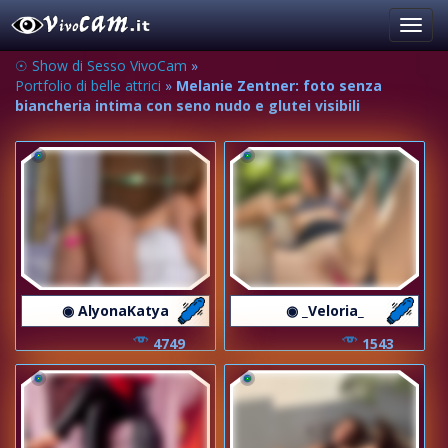
Toggl
navig
☉ Show di Sesso VivoCam
»
Portfolio di belle attrici
»
Melanie Zentner: foto senza
biancheria intima con seno nudo e glutei visibili
◉ AlyonaKatya
◉ _Veloria_
4749
1543