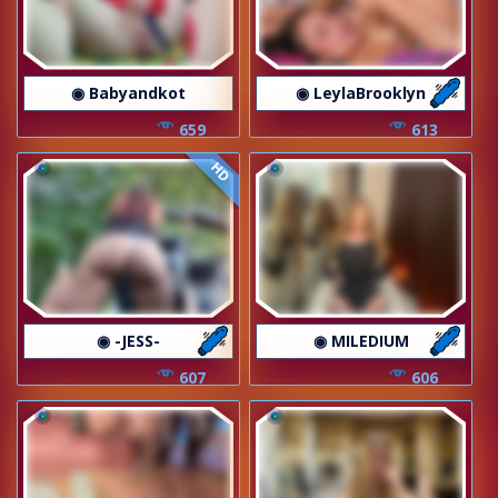
◉ Babyandkot
◉ LeylaBrooklyn
659
613
HD
◉ -JESS-
◉ MILEDIUM
607
606