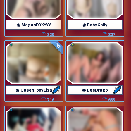
◉ MeganFOXYYY
◉ BabyGolly
823
807
HD
◉ QueenFoxyLisa
◉ DeeDrago
716
683