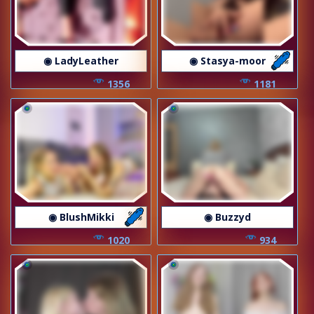
◉ LadyLeather
◉ Stasya-moor
1356
1181
◉ BlushMikki
◉ Buzzyd
1020
934