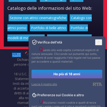
Catalogo delle informazioni del sito Web:
Sezione con attrici cinematografiche
Catalogo con
attrici porno
Portfolio di belle attrici
Portfolio di
modelli di moda volgari
Affascinanti star dello sport
Verifica dell'età
Q
uesto sito web ospita contenuti espliciti di
natura sessuale. Cliccando sul pulsante qui sotto,
confermi di aver raggiunto l'età legale nel tuo paese
Dichiarazione di non responsabilità: tutti i membri e le
per accedere a questi materiali.
persone che compaiono su questo sito hanno almeno 18
anni.
18 U.S.C. 2257 Record-Keeping Requirements Compliance
Ho più di 18 anni
Statement. Affaritaliani, prima di pubblicare foto, video o
testi da internet, compie tutte le opportune verifiche al fine
Lascia il nostro sito
di accertarne il libero regime di circolazione e non violare i
diritti di autore o altri diritti esclusivi di terzi. Per segnalare
Preferenze sui Cookie e altro
alla redazione eventuali errori nell'uso del materiale
U
riservato, scriveteci: provvederemo prontamente alla
tilizziamo i nostri cookie e quelli di terze
parti per capire come usi il sito e mostrarti pubblicità