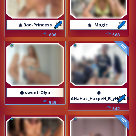
◉ Bad-Princess
◉ _Magic_
606
568
HD
◉ sweet-Olya
◉
AHaHac_HaxpeH_B_yHuTa3
545
542
HD