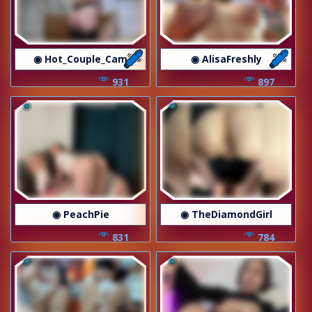
◉ Hot_Couple_Cam
◉ AlisaFreshly
931
897
◉ PeachPie
◉ TheDiamondGirl
831
784