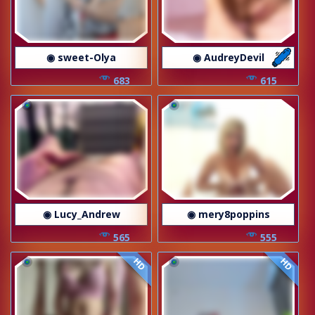
◉ sweet-Olya
◉ AudreyDevil
683
615
◉ Lucy_Andrew
◉ mery8poppins
565
555
HD
HD