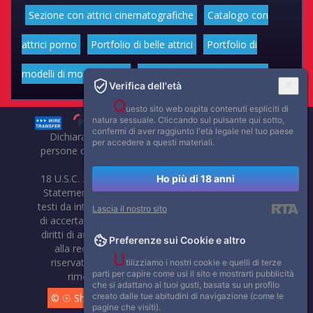
Sezione con attrici cinematografiche
Catalogo con
attrici porno
Portfolio di belle attrici
Portfolio di
modelli di moda volgari
Affascinanti star dello sport
Verifica dell'età
Q
uesto sito web ospita contenuti espliciti di
natura sessuale. Cliccando sul pulsante qui sotto,
confermi di aver raggiunto l'età legale nel tuo paese
Dichiarazione di non responsabilità: tutti i membri e le
per accedere a questi materiali.
persone che compaiono su questo sito hanno almeno 18
anni.
18 U.S.C. 2257 Record-Keeping Requirements Compliance
Ho più di 18 anni
Statement. Affaritaliani, prima di pubblicare foto, video o
testi da internet, compie tutte le opportune verifiche al fine
Lascia il nostro sito
di accertarne il libero regime di circolazione e non violare i
diritti di autore o altri diritti esclusivi di terzi. Per segnalare
Preferenze sui Cookie e altro
alla redazione eventuali errori nell'uso del materiale
U
riservato, scriveteci: provvederemo prontamente alla
tilizziamo i nostri cookie e quelli di terze
parti per capire come usi il sito e mostrarti pubblicità
rimozione del materiale lesivo di diritti di terzi.
che si adattano ai tuoi gusti, basata su un profilo
creato dalle tue abitudini di navigazione (come le
© ☉ Show di Sesso VivoCam. 2014 - 2026. Tutti i diritti
pagine che visiti).