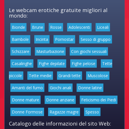
Le webcam erotiche gratuite migliori al
mondo:
Bionde
Brune
Rosse
Adolescenti
Liceali
Bambole
Incinta
Pornostar
Sesso di gruppo
Schizzare
Masturbazione
Con giochi sessuali
Casalinghe
Fighe depilate
Fighe pelose
Tette
piccole
Tette medie
Grandi tette
Muscolose
Amanti del fumo
Giochi anali
Donne latine
Donne mature
Donne anziane
Feticismo dei Piedi
Donne Formose
Ragazze magre
Spesso
Catalogo delle informazioni del sito Web: