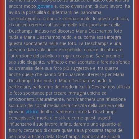
ancora molto
giovane
e, dopo diversi anni di duro lavoro, ha
avuto la possibilità di affermarsi nel panorama
cinematografico italiano e internazionale. In questo articolo,
ci concentreremo sul fascino delle foto spontanee della
Deschamps, incluso nel discorso Maria Deschamps foto
nuda e Maria Deschamps nudo, e su come essa integra
questa spontaneità nelle sue foto. La Deschamps è una
persona dallo stile unico e irripetibile, capace di catturare
l'attenzione del pubblico in ogni occasione. Sarà proprio il
suo stile elegante, raffinato e mai scontato a fare da sfondo
ad un'analisi delle sue foto più suggestive e, tra queste,
anche quelle che hanno fatto nascere interesse per Maria
Deschamps foto nuda e Maria Deschamps nudo. In
particolare, parleremo del modo in cui la Deschamps utilizza
le foto spontanee per creare immagini uniche ed
emozionanti. Naturalmente, non mancherà una riflessione
sul ruolo dei social media nella crescita della carriera della
giovane
attrice
. Inoltre, vedremo come la Deschamps
concepisce la moda e lo stile e come questi aspetti
influenzano il suo lavoro. Infine, daremo uno sguardo al
futuro, cercando di capire quale sia la prossima tappa del
percorso artistico della Deschamps. Nonostante si parli