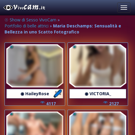
Toggl
navig
☉ Show di Sesso VivoCam
»
Portfolio di belle attrici
»
Maria Deschamps: Sensualità e
Bellezza in uno Scatto Fotografico
◉ HaileyRose
◉ VICTORIA_
4117
2127