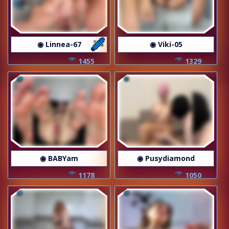
◉ Linnea-67
◉ Viki-05
1455
1329
◉ BABYam
◉ Pusydiamond
1178
1050