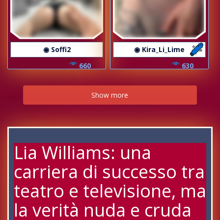
◉ Soffi2
◉ Kira_Li_Lime
660
630
Show more
Lia Williams: una
carriera di successo tra
teatro e televisione, ma
la verità nuda e cruda