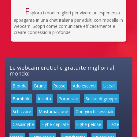
E
splora i modi migliori per vivere un'esperienza
appagante in una chat italiana per adulti con modelle in
webcam. Scopri come comunicare efficacemente e
creare connessioni profonde.
Le webcam erotiche gratuite migliori al
mondo:
Bionde
Brune
Rosse
Adolescenti
Liceali
Bambole
Incinta
Pornostar
Sesso di gruppo
Schizzare
Masturbazione
Con giochi sessuali
Casalinghe
Fighe depilate
Fighe pelose
Tette