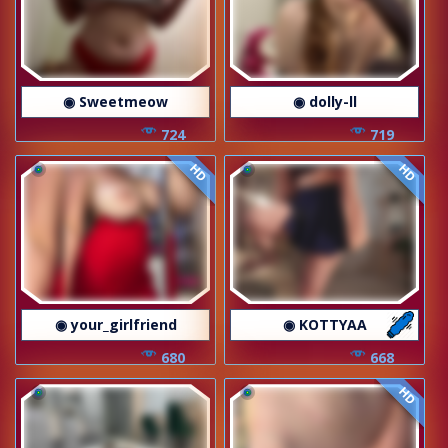
◉ Sweetmeow
◉ dolly-ll
724
719
HD
HD
◉ your_girlfriend
◉ KOTTYAA
680
668
HD