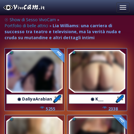
Toggl
navig
☉ Show di Sesso VivoCam
»
Portfolio di belle attrici
»
Lia Williams: una carriera di
successo tra teatro e televisione, ma la verità nuda e
cruda su mutandine e altri dettagli intimi
HD
◉ DaliyaArabian
◉ K___
5255
2338
HD