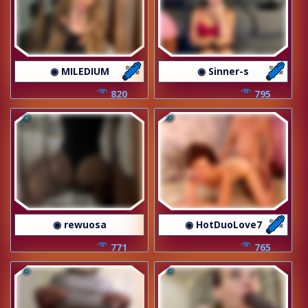
◉ MILEDIUM
◉ Sinner-s
820
795
◉ rewuosa
◉ HotDuoLove7
771
765