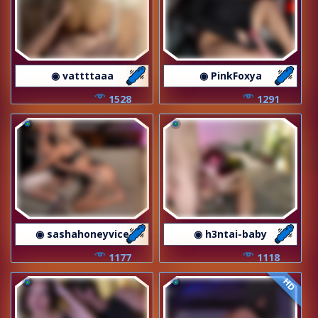
◉ vattttaaa
◉ PinkFoxya
1528
1291
◉ sashahoneyvice
◉ h3ntai-baby
1177
1118
HD