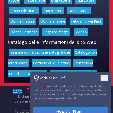
piccole
Tette medie
Grandi tette
Muscolose
Amanti del fumo
Giochi anali
Donne latine
Donne mature
Donne anziane
Feticismo dei Piedi
Donne Formose
Ragazze magre
Spesso
Catalogo delle informazioni del sito Web:
Sezione con attrici cinematografiche
Catalogo con
attrici porno
Portfolio di belle attrici
Portfolio di
modelli di moda volgari
Affascinanti star dello sport
Verifica dell'età
Q
uesto sito web ospita contenuti espliciti di
natura sessuale. Cliccando sul pulsante qui sotto,
confermi di aver raggiunto l'età legale nel tuo paese
Dichiarazione di non responsabilità: tutti i membri e le
per accedere a questi materiali.
persone che compaiono su questo sito hanno almeno 18
anni.
18 U.S.C. 2257 Record-Keeping Requirements Compliance
Ho più di 18 anni