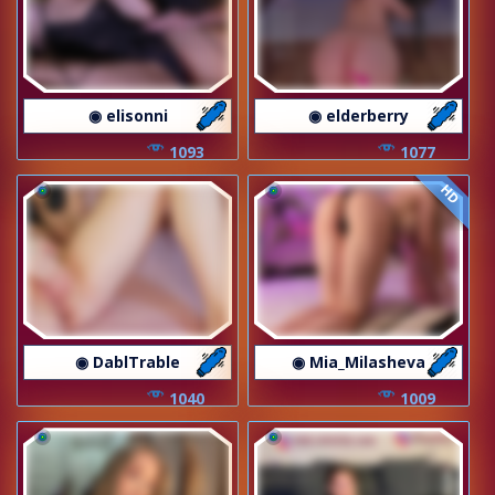
◉ elisonni
◉ elderberry
1093
1077
HD
◉ DablTrable
◉ Mia_Milasheva
1040
1009