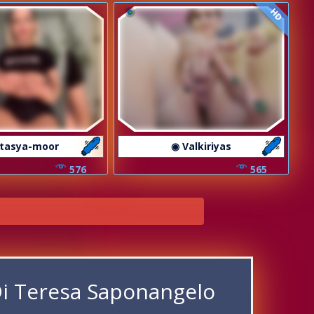
HD
Stasya-moor
◉ Valkiriyas
576
565
Di Teresa Saponangelo