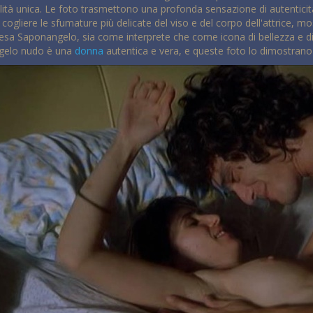
lità unica. Le foto trasmettono una profonda sensazione di autenticità
cogliere le sfumature più delicate del viso e del corpo dell'attrice, mo
esa Saponangelo, sia come interprete che come icona di bellezza e di s
ngelo nudo è una
donna
autentica e vera, e queste foto lo dimostran