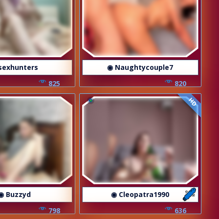
sexhunters
◉ Naughtycouple7
825
820
HD
◉ Buzzyd
◉ Cleopatra1990
798
636