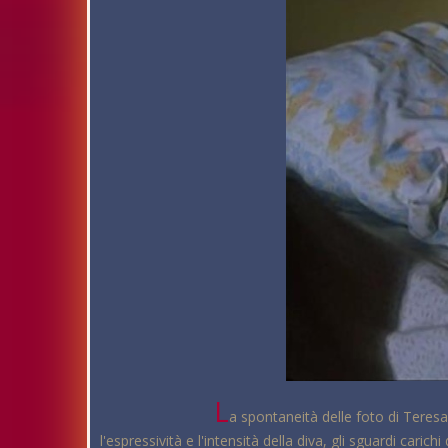
L
a spontaneità delle foto di Teresa
l'espressività e l'intensità della diva, gli sguardi car