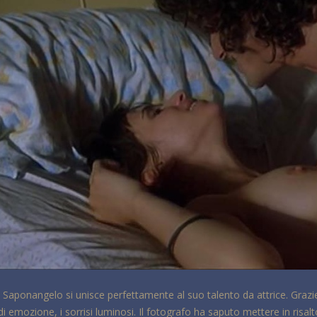
 Saponangelo si unisce perfettamente al suo talento da attrice. Grazie 
ichi di emozione, i sorrisi luminosi. Il fotografo ha saputo mettere in ri