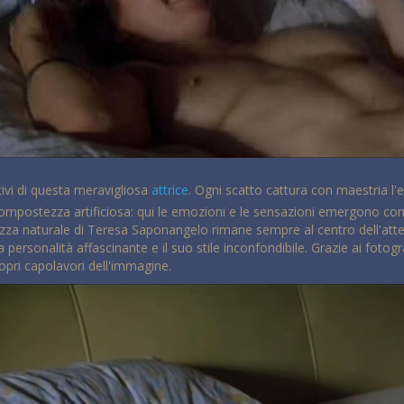
tivi di questa meravigliosa
attrice
. Ogni scatto cattura con maestria l'
 compostezza artificiosa: qui le emozioni e le sensazioni emergono con s
llezza naturale di Teresa Saponangelo rimane sempre al centro dell'at
sua personalità affascinante e il suo stile inconfondibile. Grazie ai fo
propri capolavori dell'immagine.