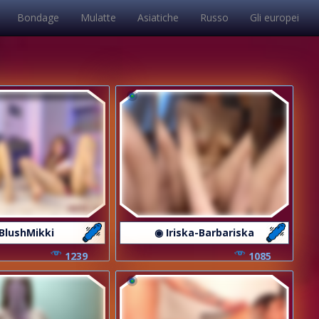
Bondage
Mulatte
Asiatiche
Russo
Gli europei
BlushMikki
◉ Iriska-Barbariska
1239
1085