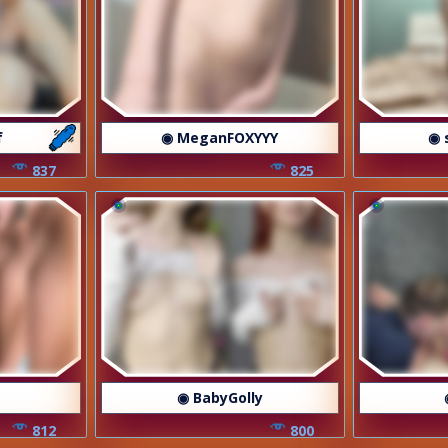
f
◉ MeganFOXYYY
◉ 
837
825
◉ BabyGolly
812
800