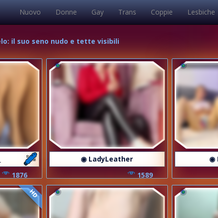
Nuovo
Donne
Gay
Trans
Coppie
Lesbiche
: il suo seno nudo e tette visibili
_
◉ LadyLeather
◉ 
1876
1589
HD