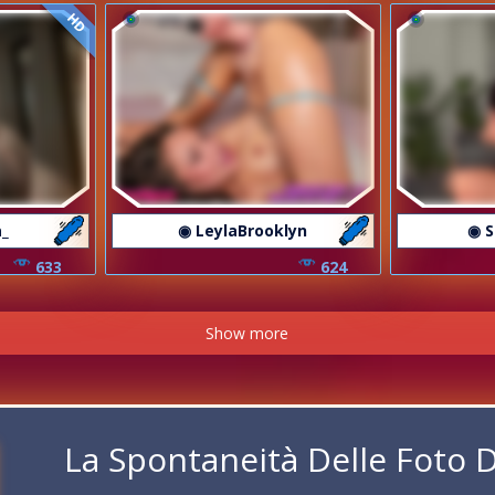
HD
a_
◉ LeylaBrooklyn
◉ 
633
624
Show more
La Spontaneità Delle Foto 