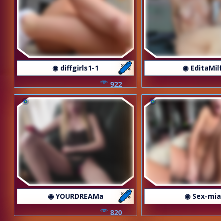
◉ diffgirls1-1
◉ EditaMil
922
◉ YOURDREAMa
◉ Sex-mia
820