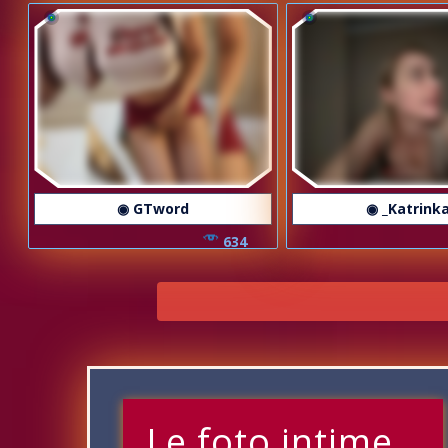
◉ GTword
◉ _Katrink
634
Le foto intime