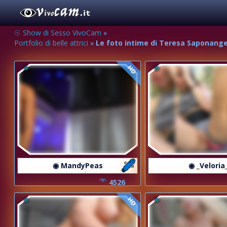
☉ Show di Sesso VivoCam
»
Portfolio di belle attrici
»
Le foto intime di Teresa Saponangelo
HD
◉ MandyPeas
◉ _Veloria
4526
HD