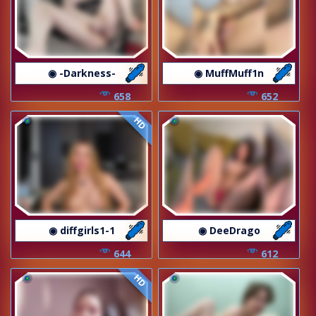
◉ -Darkness-
◉ MuffMuff1n
658
652
HD
◉ diffgirls1-1
◉ DeeDrago
644
612
HD