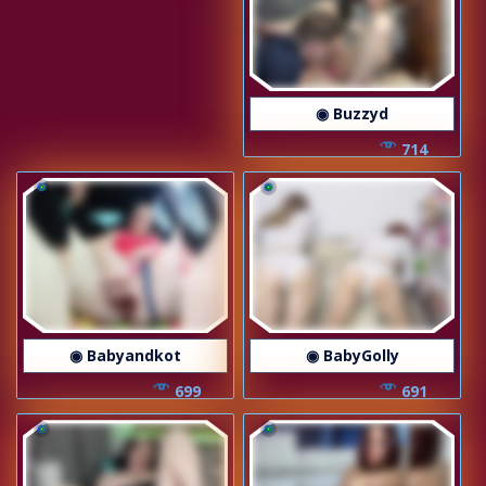
◉ Buzzyd
714
◉ Babyandkot
◉ BabyGolly
699
691