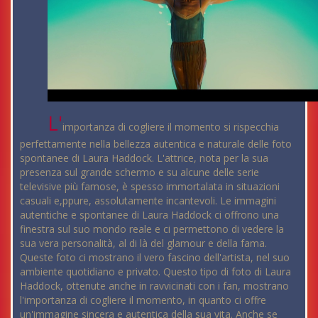
L'
importanza di cogliere il momento si rispecchia
perfettamente nella bellezza autentica e naturale delle foto
spontanee di Laura Haddock. L'attrice, nota per la sua
presenza sul grande schermo e su alcune delle serie
televisive più famose, è spesso immortalata in situazioni
casuali e,ppure, assolutamente incantevoli. Le immagini
autentiche e spontanee di Laura Haddock ci offrono una
finestra sul suo mondo reale e ci permettono di vedere la
sua vera personalità, al di là del glamour e della fama.
Queste foto ci mostrano il vero fascino dell'artista, nel suo
ambiente quotidiano e privato. Questo tipo di foto di Laura
Haddock, ottenute anche in ravvicinati con i fan, mostrano
l'importanza di cogliere il momento, in quanto ci offre
un'immagine sincera e autentica della sua vita. Anche se