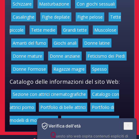
Schizzare
Masturbazione
Con giochi sessuali
Casalinghe
Fighe depilate
Fighe pelose
Tette
piccole
Tette medie
Grandi tette
Muscolose
Amanti del fumo
Giochi anali
Donne latine
Donne mature
Donne anziane
Feticismo dei Piedi
Donne Formose
Ragazze magre
Spesso
Catalogo delle informazioni del sito Web:
Sezione con attrici cinematografiche
Catalogo con
attrici porno
Portfolio di belle attrici
Portfolio di
modelli di moda volgari
Affascinanti star dello sport
Verifica dell'età
Q
uesto sito web ospita contenuti espliciti di