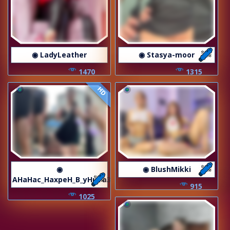
◉ LadyLeather
◉ Stasya-moor
1470
1315
HD
◉
◉ BlushMikki
AHaHac_HaxpeH_B_yHuTa3
915
1025