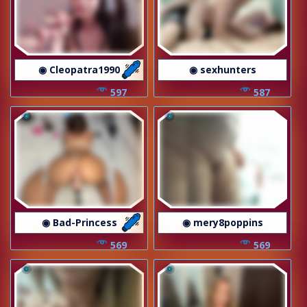
◉ Cleopatra1990
◉ sexhunters
597
587
◉ Bad-Princess
◉ mery8poppins
569
569