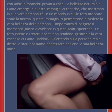
con amici e momenti privati a casa. La bellezza naturale di
Laura emerge in queste immagini autentiche, che mostrano
la sua vera personalità. In un mondo in cui le foto ritoccate
sono la norma, queste immagini ci permettono di vedere la
vera bellezza della persona. L'importanza di cogliere il
momento giusto è evidente in questi scatti spontanei. Le
foto intime e i ritratti posati non rendono giustizia alla vera
essenza di Laura Haddock. Riflettendo sulla persona reale
dietro la star, possiamo apprezzare appieno la sua bellezza
unica.