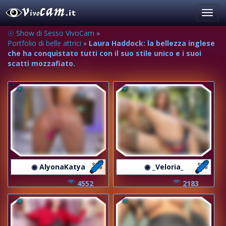
Toggl
navig
☉ Show di Sesso VivoCam
»
Portfolio di belle attrici
»
Laura Haddock: la bellezza inglese
che ha conquistato tutti con il suo stile unico e i suoi
scatti mozzafiato.
◉ AlyonaKatya
◉ _Veloria_
4552
2183