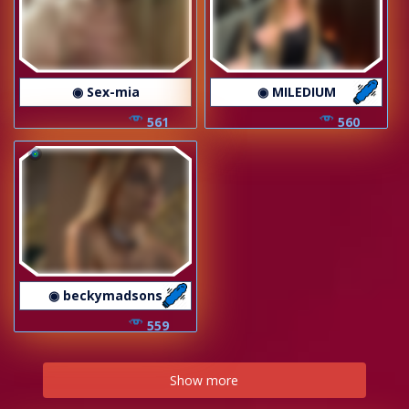
◉ Sex-mia
◉ MILEDIUM
561
560
◉ beckymadsons
559
Show more