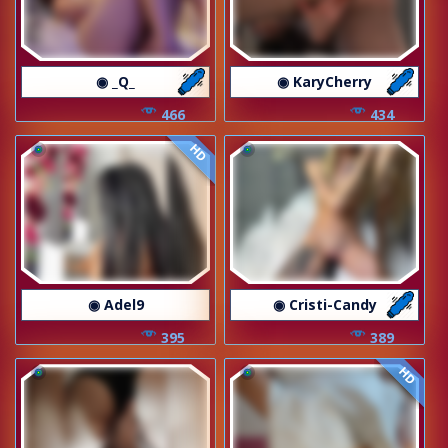
◉ _Q_
◉ KaryCherry
466
434
HD
◉ Adel9
◉ Cristi-Candy
395
389
HD