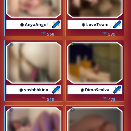
◉ AnyaAngel
◉ LoveTeam
568
539
◉ sashhhkino
◉ DimaSexIva
519
473