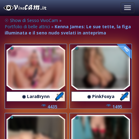
Toggl
navig
☉ Show di Sesso VivoCam
»
Portfolio di belle attrici
»
Kenna James: Le sue tette, la figa
illuminata e il seno nudo svelati in anteprima
HD
◉ LaraBrynn
◉ PinkFoxya
4435
1495