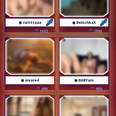
◉ vattttaaa
◉ BelochkaX
1332
1303
◉ weare4
◉ BABYam
995
950