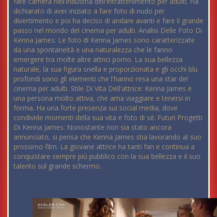
fare carriera nell'industria dell'intrattenimento per adulti. Ha
dichiarato di aver iniziato a fare foto di nudo per
divertimento e poi ha deciso di andare avanti e fare il grande
passo nel mondo del cinema per adulti. Analisi Delle Foto Di
Kenna James: Le foto di Kenna James sono caratterizzate
da una spontaneità e una naturalezza che le fanno
emergere tra molte altre attrici porno. La sua bellezza
naturale, la sua figura snella e proporzionata e gli occhi blu
profondi sono gli elementi che l'hanno resa una star del
cinema per adulti. Stile Di Vita Dell'attrice: Kenna James è
una persona molto attiva, che ama viaggiare e tenersi in
forma. Ha una forte presenza sui social media, dove
condivide momenti della sua vita e foto di sé. Futuri Progetti
Di Kenna James: Nonostante non sia stato ancora
annunciato, si pensa che Kenna James stia lavorando al suo
prossimo film. La giovane attrice ha tanti fan e continua a
conquistare sempre più pubblico con la sua bellezza e il suo
talento sul grande schermo.