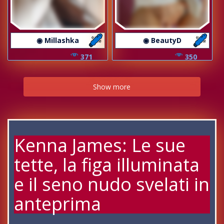
◉ Millashka
◉ BeautyD
371
350
Show more
Kenna James: Le sue
tette, la figa illuminata
e il seno nudo svelati in
anteprima