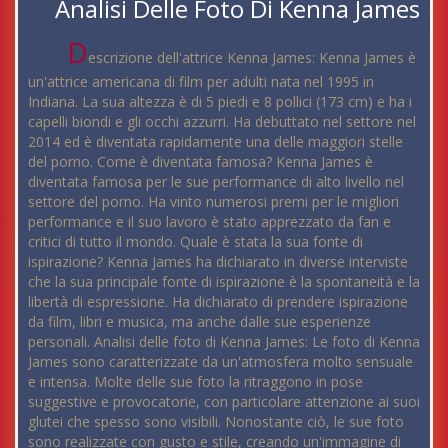
Analisi Delle Foto Di Kenna James
D
escrizione dell'attrice Kenna James: Kenna James è
un'attrice americana di film per adulti nata nel 1995 in
Indiana. La sua altezza è di 5 piedi e 8 pollici (173 cm) e ha i
capelli biondi e gli occhi azzurri. Ha debuttato nel settore nel
2014 ed è diventata rapidamente una delle maggiori stelle
del porno. Come è diventata famosa? Kenna James è
diventata famosa per le sue performance di alto livello nel
settore del porno. Ha vinto numerosi premi per le migliori
performance e il suo lavoro è stato apprezzato da fan e
critici di tutto il mondo. Quale è stata la sua fonte di
ispirazione? Kenna James ha dichiarato in diverse interviste
che la sua principale fonte di ispirazione è la spontaneità e la
libertà di espressione. Ha dichiarato di prendere ispirazione
da film, libri e musica, ma anche dalle sue esperienze
personali. Analisi delle foto di Kenna James: Le foto di Kenna
James sono caratterizzate da un'atmosfera molto sensuale
e intensa. Molte delle sue foto la ritraggono in pose
suggestive e provocatorie, con particolare attenzione ai suoi
glutei che spesso sono visibili. Nonostante ciò, le sue foto
sono realizzate con gusto e stile, creando un'immagine di