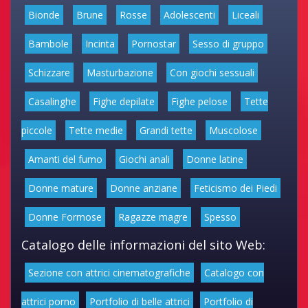
Bionde
Brune
Rosse
Adolescenti
Liceali
Bambole
Incinta
Pornostar
Sesso di gruppo
Schizzare
Masturbazione
Con giochi sessuali
Casalinghe
Fighe depilate
Fighe pelose
Tette
piccole
Tette medie
Grandi tette
Muscolose
Amanti del fumo
Giochi anali
Donne latine
Donne mature
Donne anziane
Feticismo dei Piedi
Donne Formose
Ragazze magre
Spesso
Catalogo delle informazioni del sito Web:
Sezione con attrici cinematografiche
Catalogo con
attrici porno
Portfolio di belle attrici
Portfolio di