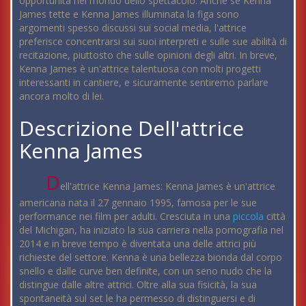
opportunità nel mondo dello spettacolo. Anche se Kenna
James tette e Kenna James illuminata la figa sono
argomenti spesso discussi sui social media, l'attrice
preferisce concentrarsi sui suoi interpreti e sulle sue abilità di
recitazione, piuttosto che sulle opinioni degli altri. In breve,
Kenna James è un'attrice talentuosa con molti progetti
interessanti in cantiere, e sicuramente sentiremo parlare
ancora molto di lei.
Descrizione Dell'attrice
Kenna James
D
ell'attrice Kenna James: Kenna James è un'attrice
americana nata il 27 gennaio 1995, famosa per le sue
performance nei film per adulti. Cresciuta in una
piccola
città
del Michigan, ha iniziato la sua carriera nella pornografia nel
2014 e in breve tempo è diventata una delle attrici più
richieste del settore. Kenna è una bellezza bionda dal corpo
snello e dalle curve ben definite, con un seno nudo che la
distingue dalle altre attrici. Oltre alla sua fisicità, la sua
spontaneità sul set le ha permesso di distinguersi e di