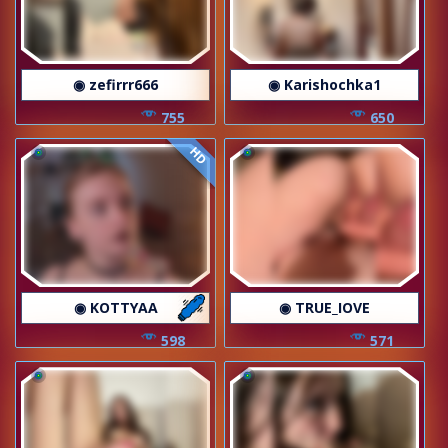
◉ zefirrr666
◉ Karishochka1
755
650
HD
◉ KOTTYAA
◉ TRUE_IOVE
598
571