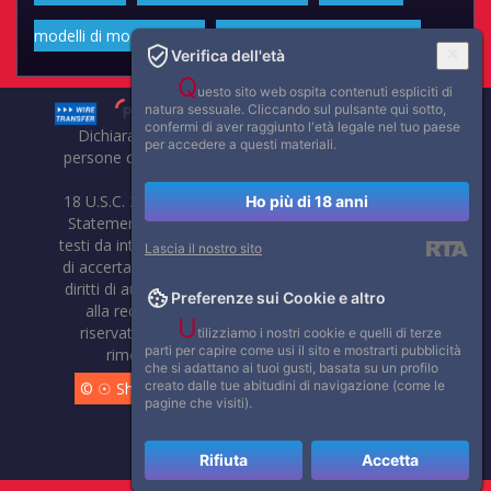
modelli di moda volgari
Affascinanti star dello sport
Verifica dell'età
Q
uesto sito web ospita contenuti espliciti di
natura sessuale. Cliccando sul pulsante qui sotto,
confermi di aver raggiunto l'età legale nel tuo paese
Dichiarazione di non responsabilità: tutti i membri e le
per accedere a questi materiali.
persone che compaiono su questo sito hanno almeno 18
anni.
18 U.S.C. 2257 Record-Keeping Requirements Compliance
Ho più di 18 anni
Statement. Affaritaliani, prima di pubblicare foto, video o
testi da internet, compie tutte le opportune verifiche al fine
Lascia il nostro sito
di accertarne il libero regime di circolazione e non violare i
diritti di autore o altri diritti esclusivi di terzi. Per segnalare
Preferenze sui Cookie e altro
alla redazione eventuali errori nell'uso del materiale
U
riservato, scriveteci: provvederemo prontamente alla
tilizziamo i nostri cookie e quelli di terze
parti per capire come usi il sito e mostrarti pubblicità
rimozione del materiale lesivo di diritti di terzi.
che si adattano ai tuoi gusti, basata su un profilo
creato dalle tue abitudini di navigazione (come le
© ☉ Show di Sesso VivoCam. 2014 - 2026. Tutti i diritti
pagine che visiti).
riservati.
Rifiuta
Accetta