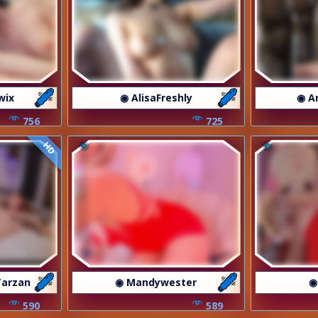
wix
◉ AlisaFreshly
◉ A
756
725
HD
Tarzan
◉ Mandywester
◉
590
589