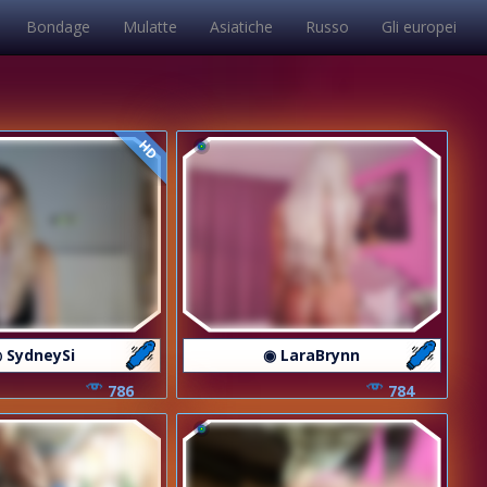
Bondage
Mulatte
Asiatiche
Russo
Gli europei
HD
 SydneySi
◉ LaraBrynn
786
784