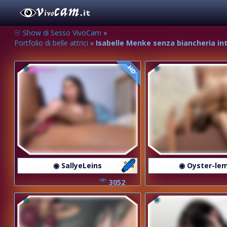
☉ Show di Sesso VivoCam
»
Portfolio di belle attrici
»
Isabelle Menke senza biancheria int
HD
◉ SallyeLeins
◉ Oyster-le
3052