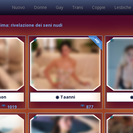
Nuovo
Donne
Gay
Trans
Coppie
Lesbiche
ima: rivelazione dei seni nudi
HD
mon
◉ Taanni
◉
1019
877