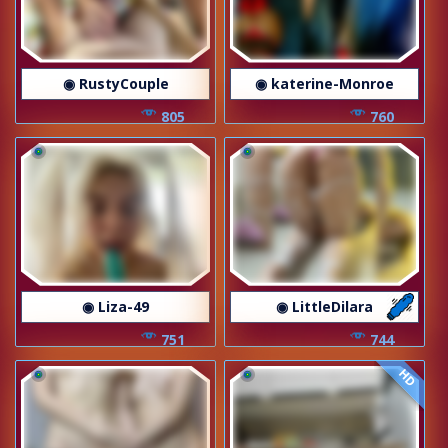
◉ RustyCouple
◉ katerine-Monroe
805
760
◉ Liza-49
◉ LittleDilara
751
744
HD