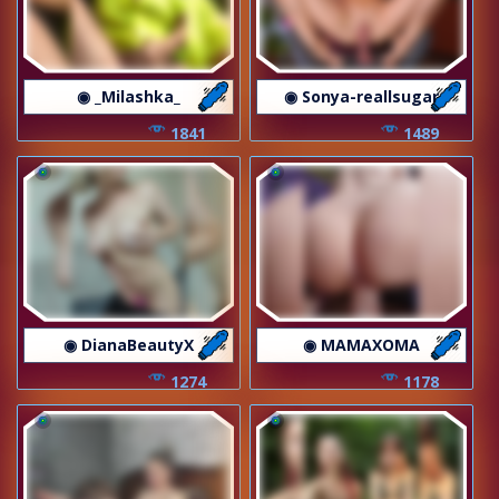
◉ _Milashka_
◉ Sonya-reallsugar
1841
1489
◉ DianaBeautyX
◉ MAMAXOMA
1274
1178