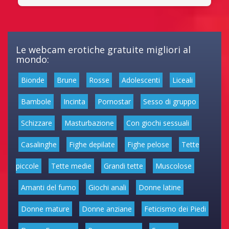
Le webcam erotiche gratuite migliori al
mondo:
Bionde
Brune
Rosse
Adolescenti
Liceali
Bambole
Incinta
Pornostar
Sesso di gruppo
Schizzare
Masturbazione
Con giochi sessuali
Casalinghe
Fighe depilate
Fighe pelose
Tette
piccole
Tette medie
Grandi tette
Muscolose
Amanti del fumo
Giochi anali
Donne latine
Donne mature
Donne anziane
Feticismo dei Piedi