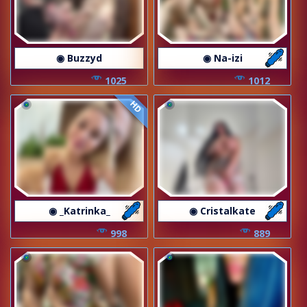
◉ Buzzyd
◉ Na-izi
1025
1012
HD
◉ _Katrinka_
◉ Cristalkate
998
889