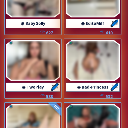
◉ BabyGolly
◉ EditaMilf
627
610
◉ TwoPlay
◉ Bad-Princess
588
532
HD