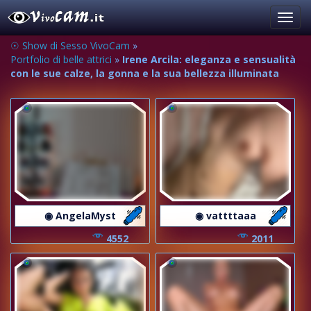
Toggl
navig
☉ Show di Sesso VivoCam
»
Portfolio di belle attrici
»
Irene Arcila: eleganza e sensualità
con le sue calze, la gonna e la sua bellezza illuminata
◉ AngelaMyst
◉ vattttaaa
4552
2011