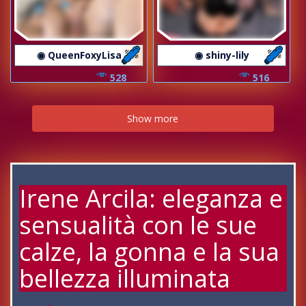
◉ QueenFoxyLisa
◉ shiny-lily
528
516
Show more
Irene Arcila: eleganza e
sensualità con le sue
calze, la gonna e la sua
bellezza illuminata