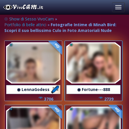
Toggl
navig
☉ Show di Sesso VivoCam
»
Portfolio di belle attrici
»
Fotografie Intime di Minah Bird:
Scopri il suo bellissimo Culo in Foto Amatoriali Nude
HD
◉ LennaGodess
◉ Fortune---888
3706
2739
HD
HD