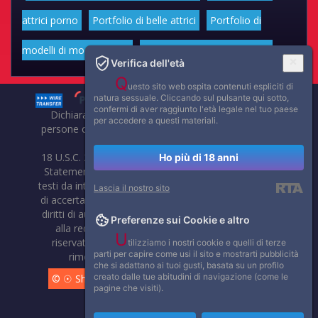
attrici porno
Portfolio di belle attrici
Portfolio di
modelli di moda volgari
Affascinanti star dello sport
Verifica dell'età
Q
uesto sito web ospita contenuti espliciti di
natura sessuale. Cliccando sul pulsante qui sotto,
confermi di aver raggiunto l'età legale nel tuo paese
Dichiarazione di non responsabilità: tutti i membri e le
per accedere a questi materiali.
persone che compaiono su questo sito hanno almeno 18
anni.
18 U.S.C. 2257 Record-Keeping Requirements Compliance
Ho più di 18 anni
Statement. Affaritaliani, prima di pubblicare foto, video o
testi da internet, compie tutte le opportune verifiche al fine
Lascia il nostro sito
di accertarne il libero regime di circolazione e non violare i
diritti di autore o altri diritti esclusivi di terzi. Per segnalare
Preferenze sui Cookie e altro
alla redazione eventuali errori nell'uso del materiale
U
riservato, scriveteci: provvederemo prontamente alla
tilizziamo i nostri cookie e quelli di terze
parti per capire come usi il sito e mostrarti pubblicità
rimozione del materiale lesivo di diritti di terzi.
che si adattano ai tuoi gusti, basata su un profilo
creato dalle tue abitudini di navigazione (come le
© ☉ Show di Sesso VivoCam. 2014 - 2026. Tutti i diritti
pagine che visiti).
riservati.