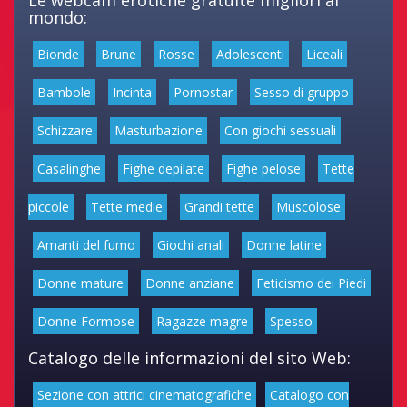
Le webcam erotiche gratuite migliori al
mondo:
Bionde
Brune
Rosse
Adolescenti
Liceali
Bambole
Incinta
Pornostar
Sesso di gruppo
Schizzare
Masturbazione
Con giochi sessuali
Casalinghe
Fighe depilate
Fighe pelose
Tette
piccole
Tette medie
Grandi tette
Muscolose
Amanti del fumo
Giochi anali
Donne latine
Donne mature
Donne anziane
Feticismo dei Piedi
Donne Formose
Ragazze magre
Spesso
Catalogo delle informazioni del sito Web:
Sezione con attrici cinematografiche
Catalogo con