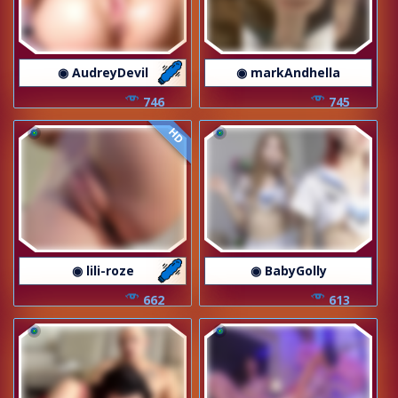
◉ AudreyDevil
◉ markAndhella
746
745
HD
◉ lili-roze
◉ BabyGolly
662
613