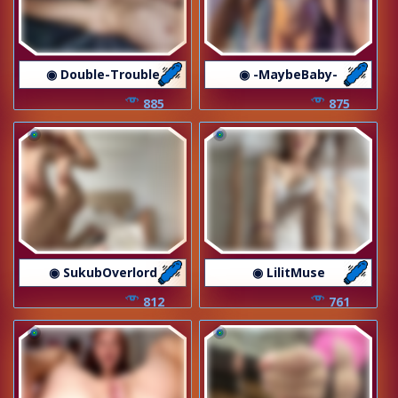
◉ Double-Trouble
◉ -MaybeBaby-
885
875
◉ SukubOverlord
◉ LilitMuse
812
761