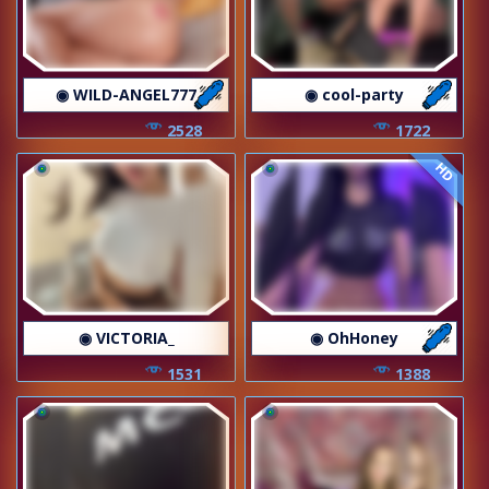
◉ WILD-ANGEL777
◉ cool-party
2528
1722
HD
◉ VICTORIA_
◉ OhHoney
1531
1388