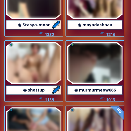
◉ Stasya-moor
◉ mayadashaaa
1332
1216
◉ shottup
◉ murmurmeow666
1139
1013
HD