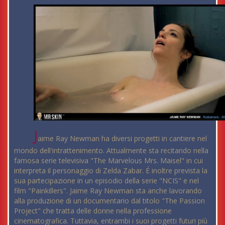
J
aime Ray Newman ha diversi progetti in cantiere nel
mondo dell'intrattenimento. Attualmente sta recitando nella
famosa serie televisiva "The Marvelous Mrs. Maisel" in cui
interpreta il personaggio di Zelda Zabar. É inoltre prevista la
sua partecipazione in un episodio della serie "NCIS" e nel
film "Painkillers". Jaime Ray Newman sta anche lavorando
alla produzione di un documentario dal titolo "The Passion
Project" che tratta delle donne nella professione
cinematografica. Tuttavia, entrambi i suoi progetti futuri più