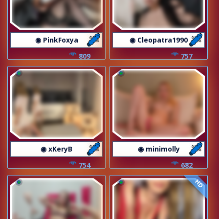
◉ PinkFoxya
◉ Cleopatra1990
809
757
◉ xKeryB
◉ minimolly
754
682
HD