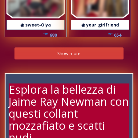
◉ sweet-Olya
◉ your_girlfriend
680
654
Show more
Esplora la bellezza di
Jaime Ray Newman con
questi collant
mozzafiato e scatti
nudi