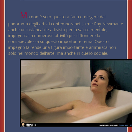
M
a non è solo questo a farla emergere dal
panorama degli artisti contemporanei. Jaime Ray Newman è
anche un'instancabile attivista per la salute mentale,
impegnata in numerose attività per diffondere la
consapevolezza su questo importante tema. Questo
impegno la rende una figura importante e ammirata non
solo nel mondo dell'arte, ma anche in quello sociale.