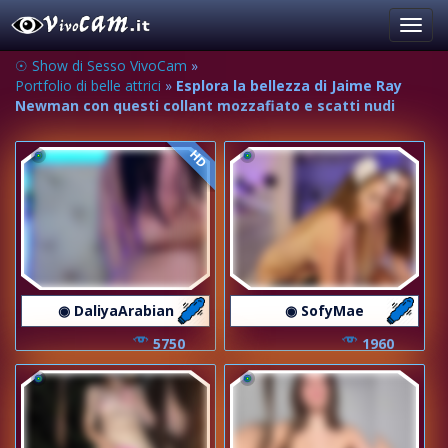
Toggl
navig
☉ Show di Sesso VivoCam
»
Portfolio di belle attrici
»
Esplora la bellezza di Jaime Ray
Newman con questi collant mozzafiato e scatti nudi
HD
◉ DaliyaArabian
◉ SofyMae
5750
1960