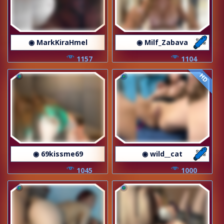
◉ MarkKiraHmel
◉ Milf_Zabava
1157
1104
HD
◉ 69kissme69
◉ wild__cat
1045
1000