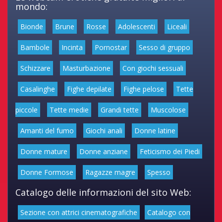
mondo:
Bionde
Brune
Rosse
Adolescenti
Liceali
Bambole
Incinta
Pornostar
Sesso di gruppo
Schizzare
Masturbazione
Con giochi sessuali
Casalinghe
Fighe depilate
Fighe pelose
Tette
piccole
Tette medie
Grandi tette
Muscolose
Amanti del fumo
Giochi anali
Donne latine
Donne mature
Donne anziane
Feticismo dei Piedi
Donne Formose
Ragazze magre
Spesso
Catalogo delle informazioni del sito Web:
Sezione con attrici cinematografiche
Catalogo con