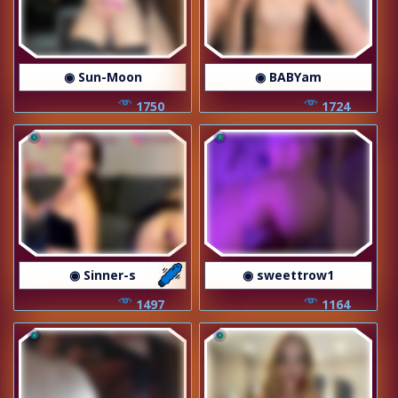
◉ Sun-Moon
◉ BABYam
1750
1724
◉ Sinner-s
◉ sweettrow1
1497
1164