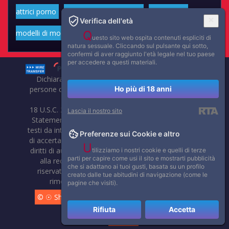
attrici porno
Portfolio di belle attrici
Portfolio di
Verifica dell'età
modelli di moda volgari
Affascinanti star dello sport
Q
uesto sito web ospita contenuti espliciti di
natura sessuale. Cliccando sul pulsante qui sotto,
confermi di aver raggiunto l'età legale nel tuo paese
per accedere a questi materiali.
Dichiarazione di non responsabilità: tutti i membri e le
Ho più di 18 anni
persone che compaiono su questo sito hanno almeno 18
anni.
18 U.S.C. 2257 Record-Keeping Requirements Compliance
Lascia il nostro sito
Statement. Affaritaliani, prima di pubblicare foto, video o
testi da internet, compie tutte le opportune verifiche al fine
Preferenze sui Cookie e altro
di accertarne il libero regime di circolazione e non violare i
U
diritti di autore o altri diritti esclusivi di terzi. Per segnalare
tilizziamo i nostri cookie e quelli di terze
parti per capire come usi il sito e mostrarti pubblicità
alla redazione eventuali errori nell'uso del materiale
che si adattano ai tuoi gusti, basata su un profilo
riservato, scriveteci: provvederemo prontamente alla
creato dalle tue abitudini di navigazione (come le
rimozione del materiale lesivo di diritti di terzi.
pagine che visiti).
© ☉ Show di Sesso VivoCam. 2014 - 2026. Tutti i diritti
Rifiuta
Accetta
riservati.