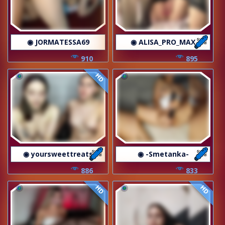
◉ JORMATESSA69
◉ ALISA_PRO_MAX
910
895
HD
◉ yoursweettreats
◉ -Smetanka-
886
833
HD
HD