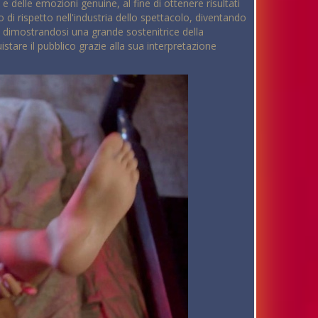
e delle emozioni genuine, al fine di ottenere risultati
o di rispetto nell'industria dello spettacolo, diventando
, dimostrandosi una grande sostenitrice della
tare il pubblico grazie alla sua interpretazione