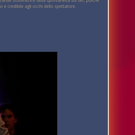
grande sostenitrice della spontaneità sul set, poiché
 e credibile agli occhi dello spettatore.