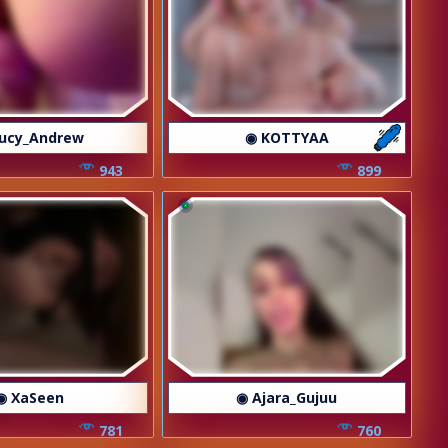
ucy_Andrew
◉ KOTTYAA
943
899
◉ XaSeen
◉ Ajara_Gujuu
781
760