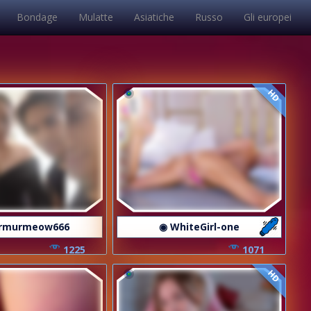
Bondage
Mulatte
Asiatiche
Russo
Gli europei
HD
rmurmeow666
◉ WhiteGirl-one
1225
1071
HD