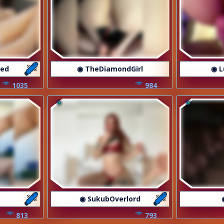
ved
◉ TheDiamondGirl
◉ L
1035
984
◉ SukubOverlord
813
793