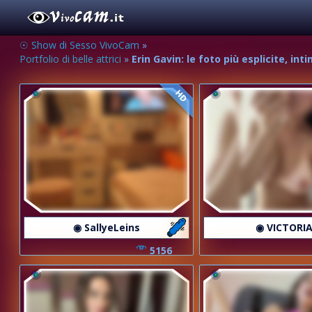
☉ Show di Sesso VivoCam
»
Portfolio di belle attrici
»
Erin Gavin: le foto più esplicite, in
HD
◉ SallyeLeins
◉ VICTORIA
5156