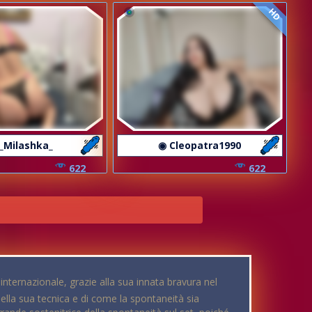
HD
_Milashka_
◉ Cleopatra1990
622
622
internazionale, grazie alla sua innata bravura nel
della sua tecnica e di come la spontaneità sia