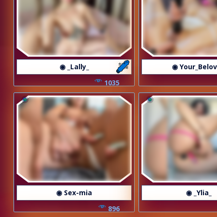
◉ _Lally_
◉ Your_Belo
1035
◉ Sex-mia
◉ _Ylia_
896