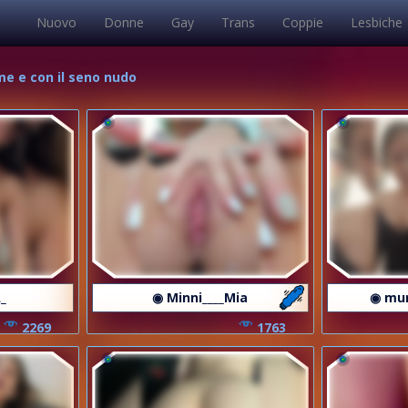
Nuovo
Donne
Gay
Trans
Coppie
Lesbiche
time e con il seno nudo
_
◉ Minni____Mia
◉ mu
2269
1763