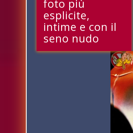
foto più
esplicite,
intime e con il
seno nudo