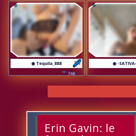
◉ Tequila_888
◉ -SATIVA
746
Erin Gavin: le