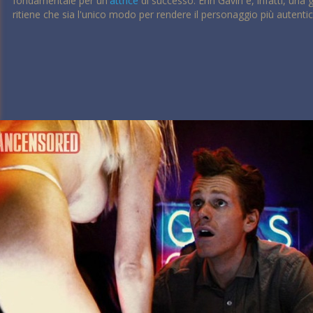
fondamentale per un'
attrice
di successo. Erin Gavin è, infatti, una 
ritiene che sia l'unico modo per rendere il personaggio più autentico