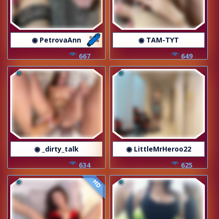
◉ PetrovaAnn
◉ TAM-TYT
667
649
◉ _dirty_talk
◉ LittleMrHeroo22
634
625
HD