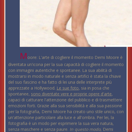
M
oore: L'arte di cogliere il momento Demi Moore è
diventata un'icona per la sua capacità di cogliere il momento
con immagini autentiche e spontanee. La sua abilità di
mostrarsi in modo naturale e senza artifici è stata la chiave
del suo fascino e ha fatto di lei una delle interprete più
apprezzate a Hollywood.
Le sue foto
, sia in posa che
spontanee,
sono diventate vere e proprie opere d'arte
,
capaci di catturare l'attenzione del pubblico e di trasmettere
emozioni forti. Grazie alla sua sensibilità e alla sua passione
per la fotografia, Demi Moore ha creato uno stile unico, con
un'attenzione particolare alla luce e all'ombra. Per lei, la
fotografia è un modo per esprimere la sua vera natura,
senza maschere e senza paure.
In questo modo
, Demi