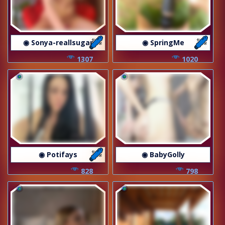
◉ Sonya-reallsugar
◉ SpringMe
1307
1020
◉ Potifays
◉ BabyGolly
828
798