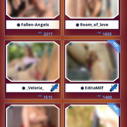
◉ Fallen-Angels
◉ Room_of_love
2217
1635
HD
◉ _Veloria_
◉ EditaMilf
1515
1400
HD