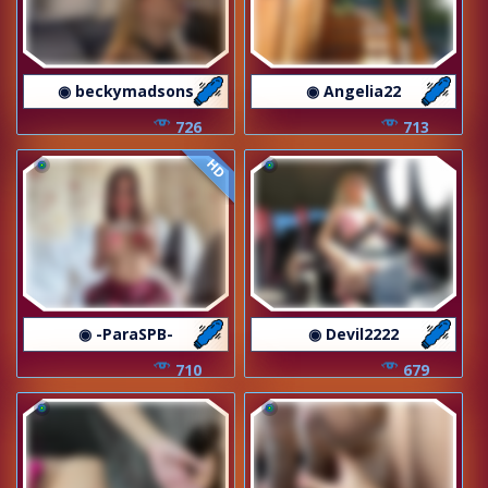
◉ beckymadsons
◉ Angelia22
726
713
HD
◉ -ParaSPB-
◉ Devil2222
710
679