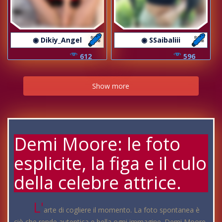
◉ Dikiy_Angel
◉ SSaibaliii
612
596
Show more
Demi Moore: le foto
esplicite, la figa e il culo
della celebre attrice.
L'
arte di cogliere il momento. La foto spontanea è
ciò che rende autentica e bella ogni immagine. Demi Moore,