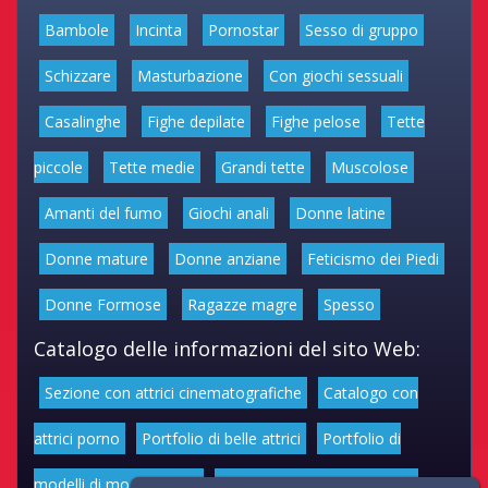
Bambole
Incinta
Pornostar
Sesso di gruppo
Schizzare
Masturbazione
Con giochi sessuali
Casalinghe
Fighe depilate
Fighe pelose
Tette
piccole
Tette medie
Grandi tette
Muscolose
Amanti del fumo
Giochi anali
Donne latine
Donne mature
Donne anziane
Feticismo dei Piedi
Donne Formose
Ragazze magre
Spesso
Catalogo delle informazioni del sito Web:
Sezione con attrici cinematografiche
Catalogo con
attrici porno
Portfolio di belle attrici
Portfolio di
modelli di moda volgari
Affascinanti star dello sport