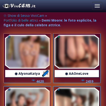
Toggl
navig
☉ Show di Sesso VivoCam
»
Portfolio di belle attrici
»
Demi Moore: le foto esplicite, la
figa e il culo della celebre attrice.
◉ AlyonaKatya
◉ AAOneLove
4620
2459