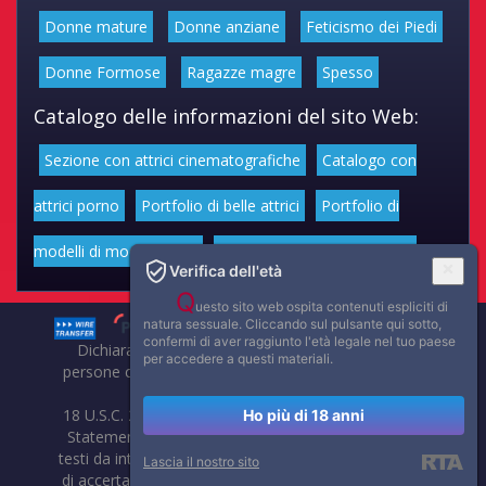
Donne mature
Donne anziane
Feticismo dei Piedi
Donne Formose
Ragazze magre
Spesso
Catalogo delle informazioni del sito Web:
Sezione con attrici cinematografiche
Catalogo con
attrici porno
Portfolio di belle attrici
Portfolio di
modelli di moda volgari
Affascinanti star dello sport
Verifica dell'età
Q
uesto sito web ospita contenuti espliciti di
natura sessuale. Cliccando sul pulsante qui sotto,
confermi di aver raggiunto l'età legale nel tuo paese
Dichiarazione di non responsabilità: tutti i membri e le
per accedere a questi materiali.
persone che compaiono su questo sito hanno almeno 18
anni.
18 U.S.C. 2257 Record-Keeping Requirements Compliance
Ho più di 18 anni
Statement. Affaritaliani, prima di pubblicare foto, video o
testi da internet, compie tutte le opportune verifiche al fine
Lascia il nostro sito
di accertarne il libero regime di circolazione e non violare i