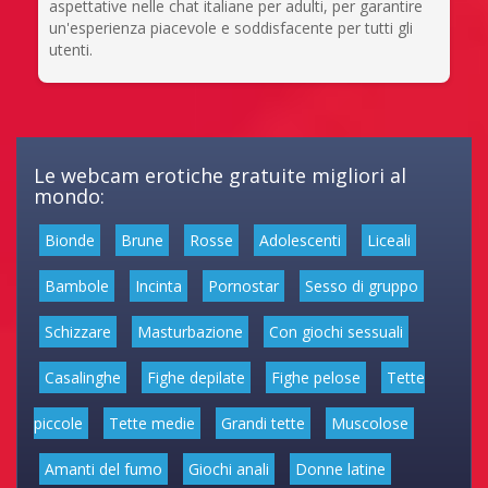
aspettative nelle chat italiane per adulti, per garantire
un'esperienza piacevole e soddisfacente per tutti gli
utenti.
Le webcam erotiche gratuite migliori al
mondo:
Bionde
Brune
Rosse
Adolescenti
Liceali
Bambole
Incinta
Pornostar
Sesso di gruppo
Schizzare
Masturbazione
Con giochi sessuali
Casalinghe
Fighe depilate
Fighe pelose
Tette
piccole
Tette medie
Grandi tette
Muscolose
Amanti del fumo
Giochi anali
Donne latine