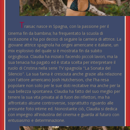
T
raisac nasce in Spagna, con la passione per il
cinema fin da bambina; ha frequentato la scuola di
recitazione e ha poi deciso di seguire la carriera di attrice. La
giovane attrice spagnola ha origini americane e italiane, un
mix esplosivo del quale si è mostrata fin da subito
orgogliosa. Claudia ha iniziato facendo piccoli lavori, ma la
sua tenacia ha pagato ed è stata scelta per interpretare il
ruolo di Cristina nella serie TV spagnola "La Sonata del
Silencio". La sua fama è cresciuta anche grazie alla relazione
con l'attore americano Josh Hutcherson, che l'ha resa
popolare non solo per le sue doti recitative ma anche per la
sua bellezza spontanea. Claudia ha fatto del suo meglio per
tenere la sua vita privata al di fuori dei riflettori, ma ha
affrontato alcune controversie, soprattutto riguardo alle
presunte foto intime ed. Nonostante ciò, Claudia si dedica
con impegno all'industria del cinema e guarda al futuro con
entusiasmo e determinazione.