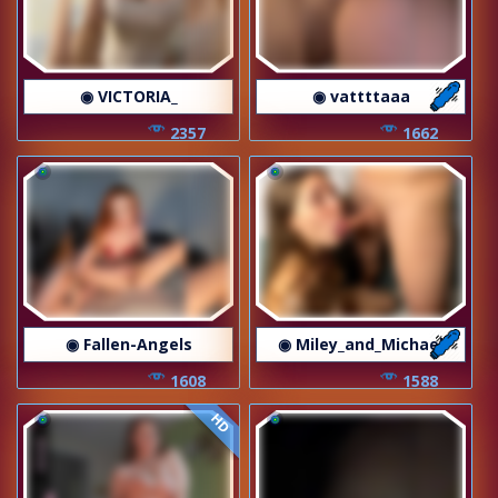
◉ VICTORIA_
◉ vattttaaa
2357
1662
◉ Fallen-Angels
◉ Miley_and_Michael
1608
1588
HD