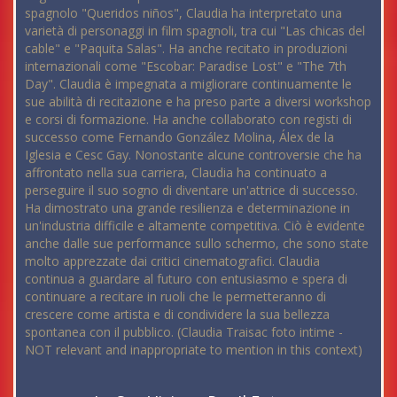
spagnolo "Queridos niños", Claudia ha interpretato una
varietà di personaggi in film spagnoli, tra cui "Las chicas del
cable" e "Paquita Salas". Ha anche recitato in produzioni
internazionali come "Escobar: Paradise Lost" e "The 7th
Day". Claudia è impegnata a migliorare continuamente le
sue abilità di recitazione e ha preso parte a diversi workshop
e corsi di formazione. Ha anche collaborato con registi di
successo come Fernando González Molina, Álex de la
Iglesia e Cesc Gay. Nonostante alcune controversie che ha
affrontato nella sua carriera, Claudia ha continuato a
perseguire il suo sogno di diventare un'attrice di successo.
Ha dimostrato una grande resilienza e determinazione in
un'industria difficile e altamente competitiva. Ciò è evidente
anche dalle sue performance sullo schermo, che sono state
molto apprezzate dai critici cinematografici. Claudia
continua a guardare al futuro con entusiasmo e spera di
continuare a recitare in ruoli che le permetteranno di
crescere come artista e di condividere la sua bellezza
spontanea con il pubblico. (Claudia Traisac foto intime -
NOT relevant and inappropriate to mention in this context)