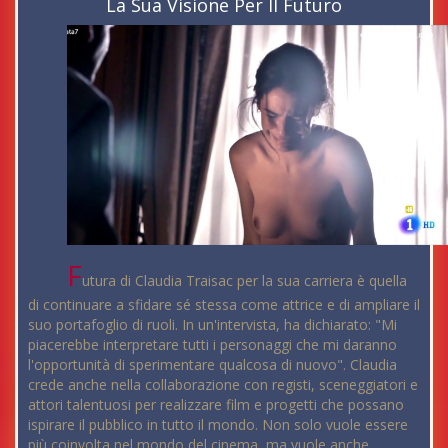
La Sua Visione Per Il Futuro
F
utura di Claudia Traisac per la sua carriera è quella
di continuare a sfidare sé stessa come attrice e di ampliare il
suo portafoglio di ruoli. In un'intervista, ha dichiarato: "Mi
piacerebbe interpretare tutti i personaggi che mi daranno
l'opportunità di sperimentare qualcosa di nuovo". Claudia
crede anche nella collaborazione con registi, sceneggiatori e
attori talentuosi per realizzare film e progetti che possano
ispirare il pubblico in tutto il mondo. Non solo vuole essere
più coinvolta nel mondo del cinema, ma vuole anche