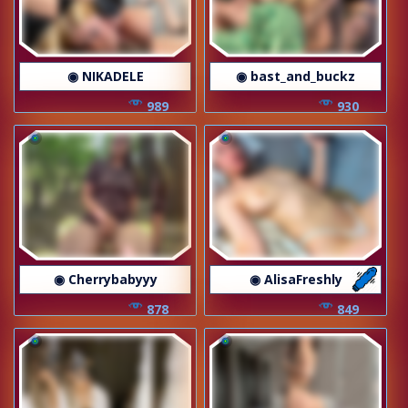
◉ NIKADELE
◉ bast_and_buckz
989
930
◉ Cherrybabyyy
◉ AlisaFreshly
878
849