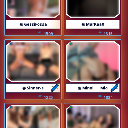
◉ GessiFossa
◉ MarKaa0
1509
1315
◉ Sinner-s
◉ Minni____Mia
1225
1034