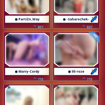
◉ PartiZn_Way
◉ -Saharochek-
837
827
HD
◉ Marry-Cordy
◉ lili-roze
715
715