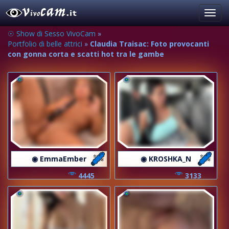
Toggl
navig
☉ Show di Sesso VivoCam
»
Portfolio di belle attrici
»
Claudia Traisac: Foto provocanti
con gonna corta e scatti hot tra le gambe
◉ EmmaEmber
◉ KROSHKA_N
4445
3133