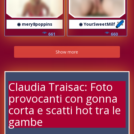
◉ mery8poppins
◉ YourSweetMilf
661
660
Show more
Claudia Traisac: Foto
provocanti con gonna
corta e scatti hot tra le
gambe