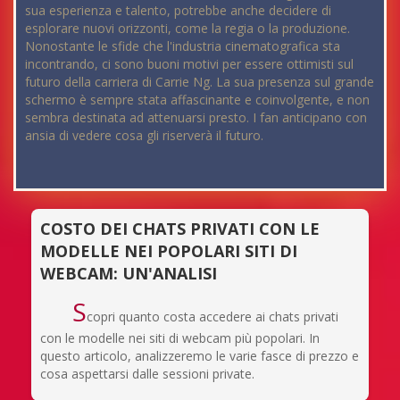
sua esperienza e talento, potrebbe anche decidere di
esplorare nuovi orizzonti, come la regia o la produzione.
Nonostante le sfide che l'industria cinematografica sta
incontrando, ci sono buoni motivi per essere ottimisti sul
futuro della carriera di Carrie Ng. La sua presenza sul grande
schermo è sempre stata affascinante e coinvolgente, e non
sembra destinata ad attenuarsi presto. I fan anticipano con
ansia di vedere cosa gli riserverà il futuro.
COSTO DEI CHATS PRIVATI CON LE
MODELLE NEI POPOLARI SITI DI
WEBCAM: UN'ANALISI
S
copri quanto costa accedere ai chats privati
con le modelle nei siti di webcam più popolari. In
questo articolo, analizzeremo le varie fasce di prezzo e
cosa aspettarsi dalle sessioni private.