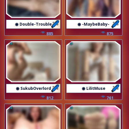
◉ Double-Trouble
◉ -MaybeBaby-
885
875
◉ SukubOverlord
◉ LilitMuse
812
761