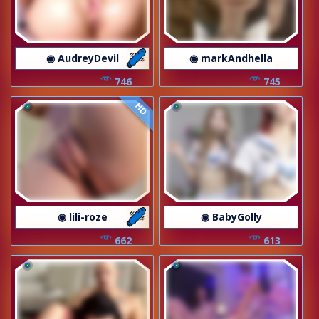
◉ AudreyDevil
◉ markAndhella
746
745
HD
◉ lili-roze
◉ BabyGolly
662
613