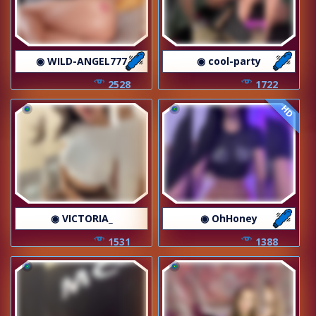
◉ WILD-ANGEL777
◉ cool-party
2528
1722
HD
◉ VICTORIA_
◉ OhHoney
1531
1388