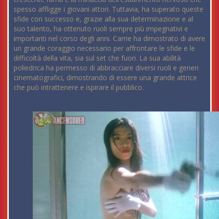
spesso affligge i giovani attori. Tuttavia, ha superato queste
sfide con successo e, grazie alla sua determinazione e al
suo talento, ha ottenuto ruoli sempre più impegnativi e
importanti nel corso degli anni. Carrie ha dimostrato di avere
un grande coraggio necessario per affrontare le sfide e le
difficoltà della vita, sia sul set che fuori. La sua abilità
poliedrica ha permesso di abbracciare diversi ruoli e generi
cinematografici, dimostrando di essere una grande attrice
che può intrattenere e ispirare il pubblico.