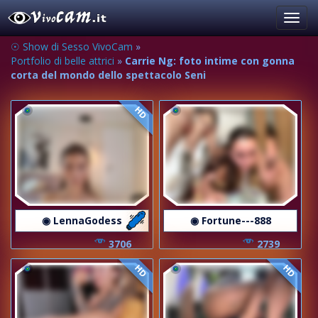
Toggl
navig
☉ Show di Sesso VivoCam
»
Portfolio di belle attrici
»
Carrie Ng: foto intime con gonna
corta del mondo dello spettacolo Seni
HD
◉ LennaGodess
◉ Fortune---888
3706
2739
HD
HD