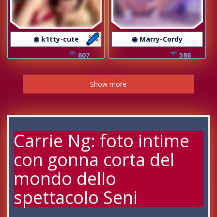
◉ k1tty-cute
◉ Marry-Cordy
607
586
Show more
Carrie Ng: foto intime
con gonna corta del
mondo dello
spettacolo Seni