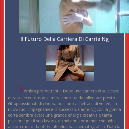
Il Futuro Della Carriera Di Carrie Ng
S
embra promettente. Dopo una carriera di successo
durata decenni, non sembra che intenda rallentare presto.
Gli appassionati di cinema possono aspettarsi di vederla in
nuovi ruoli impegnativi e di successo. Carrie Ng con la gonna
corta sembra avere una grande energie creativa e tanta
passione per il suo lavoro, quindi non sorprende che abbia
ancora molto da offrire all'industria cinematografica. Data la