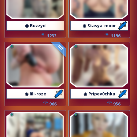
◉ Buzzyd
◉ Stasya-moor
1233
1196
HD
◉ lili-roze
◉ Pripev0chka
966
956