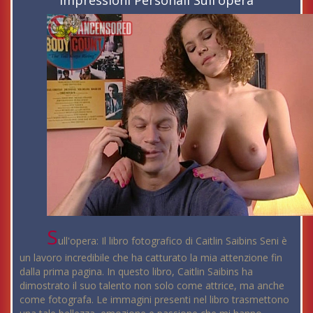
Impressioni Personali Sull'opera
S
ull'opera: Il libro fotografico di Caitlin Saibins Seni è
un lavoro incredibile che ha catturato la mia attenzione fin
dalla prima pagina. In questo libro, Caitlin Saibins ha
dimostrato il suo talento non solo come attrice, ma anche
come fotografa. Le immagini presenti nel libro trasmettono