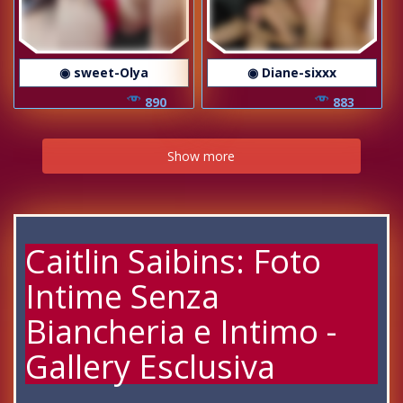
◉ sweet-Olya
◉ Diane-sixxx
890
883
Show more
Caitlin Saibins: Foto
Intime Senza
Biancheria e Intimo -
Gallery Esclusiva