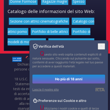
Donne Formose
Ragazze magre
Spesso
Catalogo delle informazioni del sito Web:
Sezione con attrici cinematografiche
Catalogo con
attrici porno
Portfolio di belle attrici
Portfolio di
modelli di moda volgari
Affascinanti star dello sport
Verifica dell'età
Q
uesto sito web ospita contenuti espliciti di
natura sessuale. Cliccando sul pulsante qui sotto,
confermi di aver raggiunto l'età legale nel tuo paese
Dichiarazione di non responsabilità: tutti i membri e le
per accedere a questi materiali.
persone che compaiono su questo sito hanno almeno 18
anni.
18 U.S.C. 2257 Record-Keeping Requirements Compliance
Ho più di 18 anni
Statement. Affaritaliani, prima di pubblicare foto, video o
testi da internet, compie tutte le opportune verifiche al fine
Lascia il nostro sito
di accertarne il libero regime di circolazione e non violare i
diritti di autore o altri diritti esclusivi di terzi. Per segnalare
Preferenze sui Cookie e altro
alla redazione eventuali errori nell'uso del materiale
U
riservato, scriveteci: provvederemo prontamente alla
tilizziamo i nostri cookie e quelli di terze