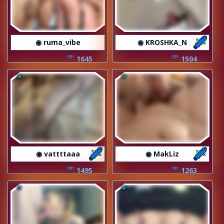
◉ ruma_vibe
◉ KROSHKA_N
1645
1504
◉ vattttaaa
◉ MakLiz
1495
1263