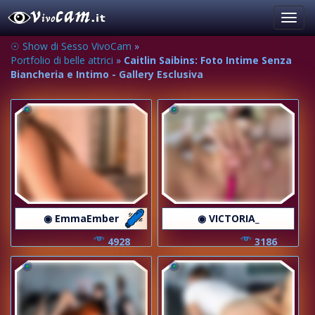
Toggl
navig
☉ Show di Sesso VivoCam
»
Portfolio di belle attrici
»
Caitlin Saibins: Foto Intime Senza
Biancheria e Intimo - Gallery Esclusiva
◉ EmmaEmber
◉ VICTORIA_
4928
3186