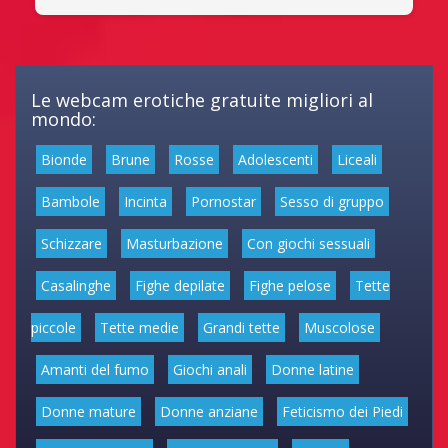
Le webcam erotiche gratuite migliori al
mondo:
Bionde
Brune
Rosse
Adolescenti
Liceali
Bambole
Incinta
Pornostar
Sesso di gruppo
Schizzare
Masturbazione
Con giochi sessuali
Casalinghe
Fighe depilate
Fighe pelose
Tette
piccole
Tette medie
Grandi tette
Muscolose
Amanti del fumo
Giochi anali
Donne latine
Donne mature
Donne anziane
Feticismo dei Piedi