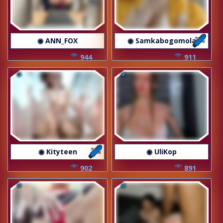
◉ ANN_FOX
◉ Samkabogomola
944
911
◉ Kityteen
◉ UliKop
902
891