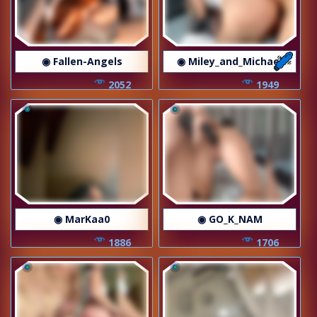
◉ Fallen-Angels
◉ Miley_and_Michael
2052
1949
◉ MarKaa0
◉ GO_K_NAM
1886
1706