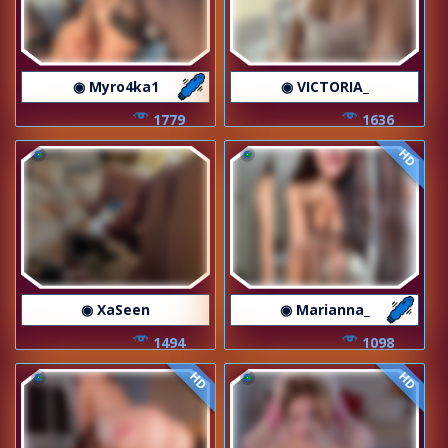
◉ Myro4ka1
◉ VICTORIA_
1779
1636
HD
◉ XaSeen
◉ Marianna_
1494
1098
HD
HD