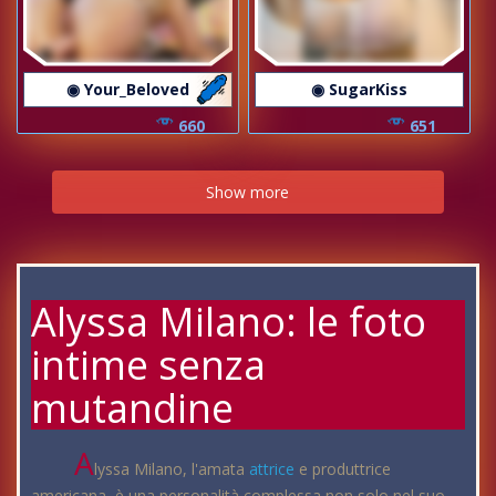
◉ Your_Beloved
◉ SugarKiss
660
651
Show more
Alyssa Milano: le foto
intime senza
mutandine
A
lyssa Milano, l'amata
attrice
e produttrice
americana, è una personalità complessa non solo nel suo