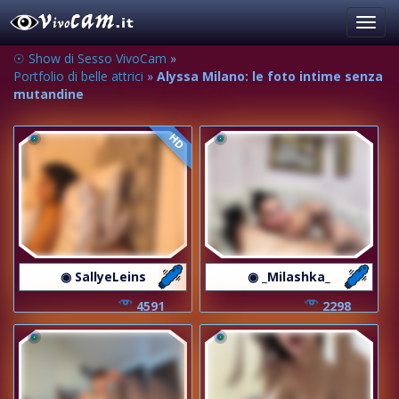
Toggl
navig
☉ Show di Sesso VivoCam
»
Portfolio di belle attrici
»
Alyssa Milano: le foto intime senza
mutandine
HD
◉ SallyeLeins
◉ _Milashka_
4591
2298