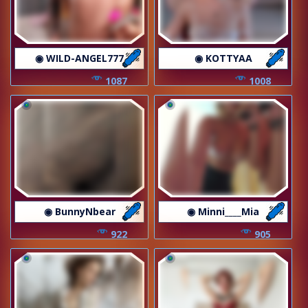
◉ WILD-ANGEL777
◉ KOTTYAA
1087
1008
◉ BunnyNbear
◉ Minni____Mia
922
905