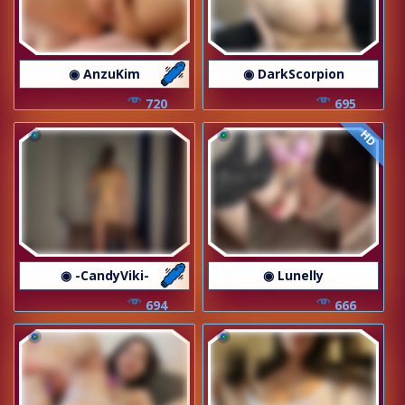
◉ AnzuKim
◉ DarkScorpion
720
695
HD
◉ -CandyViki-
◉ Lunelly
694
666