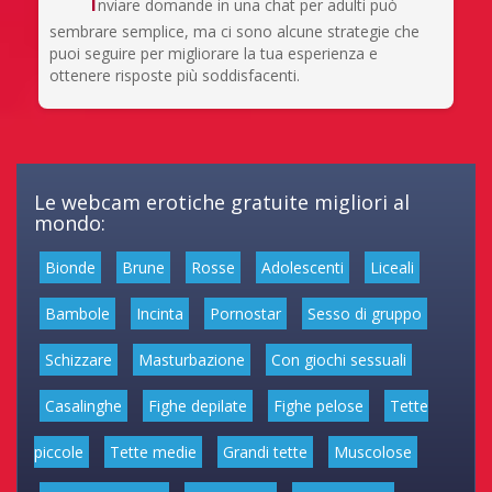
nviare domande in una chat per adulti può
sembrare semplice, ma ci sono alcune strategie che
puoi seguire per migliorare la tua esperienza e
ottenere risposte più soddisfacenti.
Le webcam erotiche gratuite migliori al
mondo:
Bionde
Brune
Rosse
Adolescenti
Liceali
Bambole
Incinta
Pornostar
Sesso di gruppo
Schizzare
Masturbazione
Con giochi sessuali
Casalinghe
Fighe depilate
Fighe pelose
Tette
piccole
Tette medie
Grandi tette
Muscolose