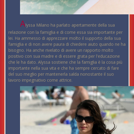
A
lyssa Milano ha parlato apertamente della sua
relazione con la famiglia e di come essa sia importante per
lei. Ha ammesso di apprezzare molto il supporto della sua
famiglia e di non avere paura di chiedere aiuto quando ne ha
bisogno. Ha anche rivelato di avere un rapporto molto
positivo con sua madre e di essere grata per l'educazione
che le ha dato. Alyssa sostiene che la famiglia è la cosa più
importante nella sua vita e che ha sempre cercato di fare
del suo meglio per mantenerla salda nonostante il suo
lavoro impegnativo come attrice.