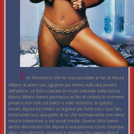
È
un fenomeno che ha reso possibile ai fan di Alyssa
Milano di avere uno sguardo più intimo sulla vita privata
dell'attrice. Le foto scattate in modo naturale dalla stessa
Alyssa Milano hanno permesso ai fan di vederla in momenti
privati e non solo sul palco o sullo schermo. In questo
modo, Alyssa ha creato un legame più forte con i suoi fan,
mostrando loro una parte di sé che normalmente non viene
vista in televisione o sui social media. Queste foto hanno
anche dimostrato che Alyssa è una persona come chiunque
altro, con interessi, passioni e relazioni che vanno oltre il