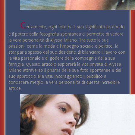
C
ertamente, ogni foto ha il suo significato profondo
e il potere della fotografia spontanea ci permette di vedere
la vera personalità di Alyssa Milano. Tra tutte le sue
passioni, come la moda e l'impegno sociale e politico, la
star parla spesso del suo desiderio di bilanciare il lavoro con
la vita personale e di godere della compagnia della sua
famiglia. Questo articolo esplorerà la vita privata di Alyssa
Milano attraverso il prisma delle sue foto spontanee e del
suo approccio alla vita, incoraggiando il pubblico a
conoscere meglio la vera personalità di questa incredibile
attrice.