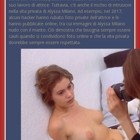
suo lavoro di attrice. Tuttavia, c'è anche il rischio di intrusioni
nella vita privata di Alyssa Milano. Ad esempio, nel 2017,
alcuni hacker hanno rubato foto private dell'attrice e le
hanno pubblicate online, tra cui immagini di Alyssa Milano
nudo con il marito. Ciò dimostra che bisogna sempre essere
cauti quando si condividono foto online e che la vita privata
dovrebbe sempre essere rispettata.