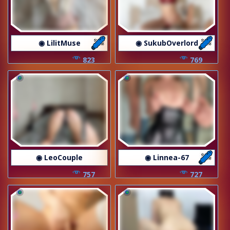
◉ LilitMuse
◉ SukubOverlord
823
769
◉ LeoCouple
◉ Linnea-67
757
727