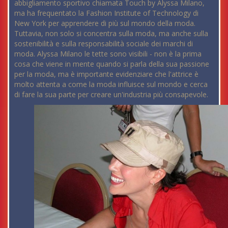
abbigliamento sportivo chiamata Touch by Alyssa Milano,
ma ha frequentato la Fashion Institute of Technology di
New York per apprendere di più sul mondo della moda.
Tuttavia, non solo si concentra sulla moda, ma anche sulla
sostenibilità e sulla responsabilità sociale dei marchi di
moda. Alyssa Milano le tette sono visibili - non è la prima
cosa che viene in mente quando si parla della sua passione
per la moda, ma è importante evidenziare che l'attrice è
molto attenta a come la moda influisce sul mondo e cerca
di fare la sua parte per creare un'industria più consapevole.