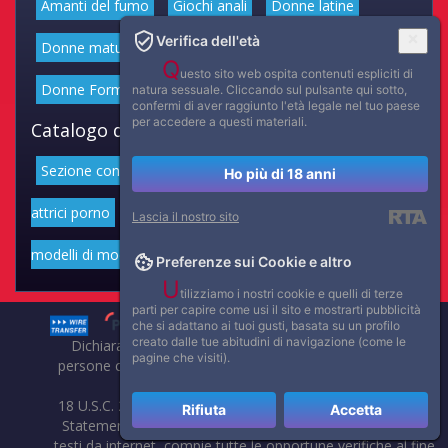
Amanti del fumo
Giochi anali
Donne latine
Verifica dell'età
Donne mature
Donne anziane
Feticismo dei Piedi
Q
uesto sito web ospita contenuti espliciti di
Donne Formose
Ragazze magre
Spesso
natura sessuale. Cliccando sul pulsante qui sotto,
confermi di aver raggiunto l'età legale nel tuo paese
per accedere a questi materiali.
Catalogo delle informazioni del sito Web:
Sezione con attrici cinematografiche
Catalogo con
Ho più di 18 anni
attrici porno
Portfolio di belle attrici
Portfolio di
Lascia il nostro sito
modelli di moda volgari
Affascinanti star dello sport
Preferenze sui Cookie e altro
U
tilizziamo i nostri cookie e quelli di terze
parti per capire come usi il sito e mostrarti pubblicità
che si adattano ai tuoi gusti, basata su un profilo
creato dalle tue abitudini di navigazione (come le
Dichiarazione di non responsabilità: tutti i membri e le
pagine che visiti).
persone che compaiono su questo sito hanno almeno 18
anni.
18 U.S.C. 2257 Record-Keeping Requirements Compliance
Rifiuta
Accetta
Statement. Affaritaliani, prima di pubblicare foto, video o
testi da internet, compie tutte le opportune verifiche al fine