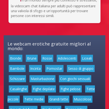
n un mondo sempre più connesso e stressante,
la videocam chat italiana per adulti può rappresentare
una valvola di sfogo e un'opportunità per trovare
persone con interessi simili.
Le webcam erotiche gratuite migliori al
mondo:
Bionde
Brune
Rosse
Adolescenti
Liceali
Bambole
Incinta
Pornostar
Sesso di gruppo
Schizzare
Masturbazione
Con giochi sessuali
Casalinghe
Fighe depilate
Fighe pelose
Tette
piccole
Tette medie
Grandi tette
Muscolose