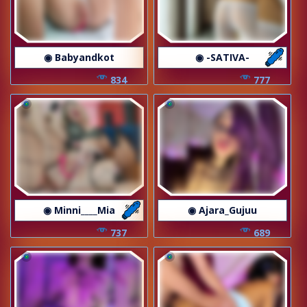
◉ Babyandkot
◉ -SATIVA-
834
777
◉ Minni____Mia
◉ Ajara_Gujuu
737
689