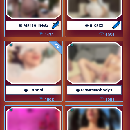
◉ Marseline32
◉ nikaxx
1173
1051
HD
◉ Taanni
◉ MrMrsNobody1
1008
1004