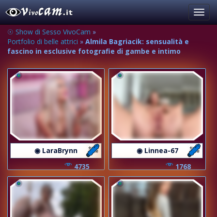
Toggl
navig
☉ Show di Sesso VivoCam
»
Portfolio di belle attrici
»
Almila Bagriacik: sensualità e
fascino in esclusive fotografie di gambe e intimo
◉ LaraBrynn
◉ Linnea-67
4735
1768