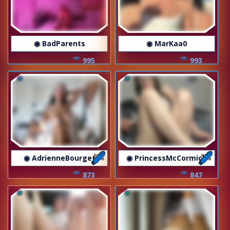
◉ BadParents
◉ MarKaa0
995
993
◉ AdrienneBourget
◉ PrincessMcCormick
873
847