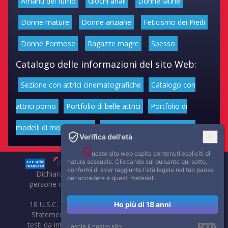
Amanti del fumo
Giochi anali
Donne latine
Donne mature
Donne anziane
Feticismo dei Piedi
Donne Formose
Ragazze magre
Spesso
Catalogo delle informazioni del sito Web:
Sezione con attrici cinematografiche
Catalogo con
attrici porno
Portfolio di belle attrici
Portfolio di
modelli di moda volgari
Affascinanti star dello sport
Verifica dell'età
Q
uesto sito web ospita contenuti espliciti di
natura sessuale. Cliccando sul pulsante qui sotto,
confermi di aver raggiunto l'età legale nel tuo paese
Dichiarazione di non responsabilità: tutti i membri e le
per accedere a questi materiali.
persone che compaiono su questo sito hanno almeno 18
anni.
18 U.S.C. 2257 Record-Keeping Requirements Compliance
Ho più di 18 anni
Statement. Affaritaliani, prima di pubblicare foto, video o
testi da internet, compie tutte le opportune verifiche al fine
Lascia il nostro sito