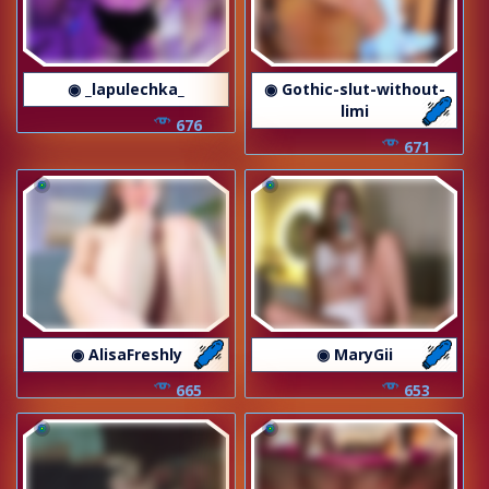
◉ _lapulechka_
◉ Gothic-slut-without-
limi
676
671
◉ AlisaFreshly
◉ MaryGii
665
653