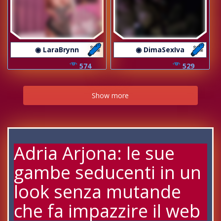
◉ LaraBrynn
◉ DimaSexIva
574
529
Show more
Adria Arjona: le sue
gambe seducenti in un
look senza mutande
che fa impazzire il web