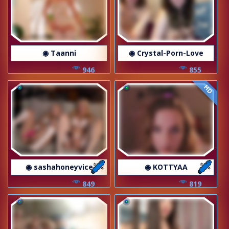
◉ Taanni
◉ Crystal-Porn-Love
946
855
HD
◉ sashahoneyvice
◉ KOTTYAA
849
819