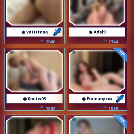
◉ vattttaaa
◉ Adel9
2040
1744
HD
◉ 0netw03
◉ Emmanyxxx
1502
1319
HD