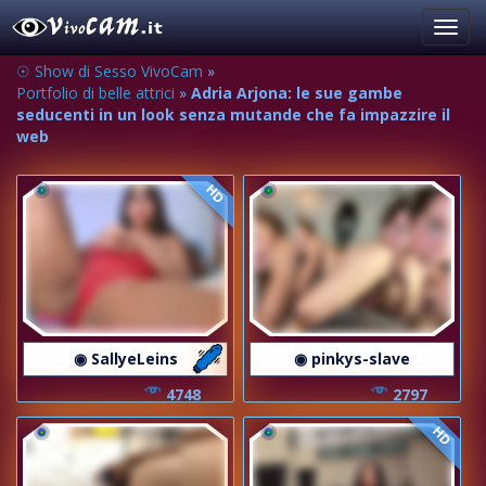
Toggl
navig
☉ Show di Sesso VivoCam
»
Portfolio di belle attrici
»
Adria Arjona: le sue gambe
seducenti in un look senza mutande che fa impazzire il
web
HD
◉ SallyeLeins
◉ pinkys-slave
4748
2797
HD