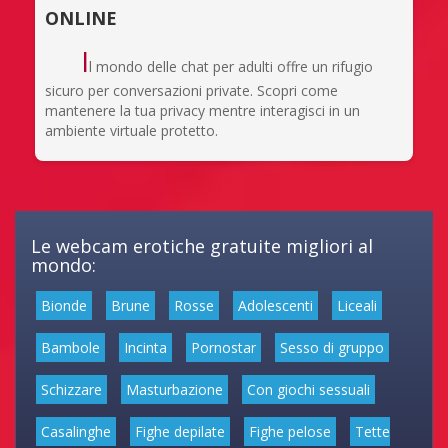
ONLINE
I
l mondo delle chat per adulti offre un rifugio
sicuro per conversazioni private. Scopri come
mantenere la tua privacy mentre interagisci in un
ambiente virtuale protetto.
Le webcam erotiche gratuite migliori al
mondo:
Bionde
Brune
Rosse
Adolescenti
Liceali
Bambole
Incinta
Pornostar
Sesso di gruppo
Schizzare
Masturbazione
Con giochi sessuali
Casalinghe
Fighe depilate
Fighe pelose
Tette