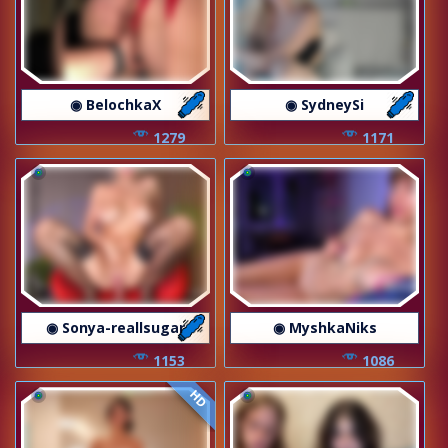
◉ BelochkaX
◉ SydneySi
1279
1171
◉ Sonya-reallsugar
◉ MyshkaNiks
1153
1086
HD