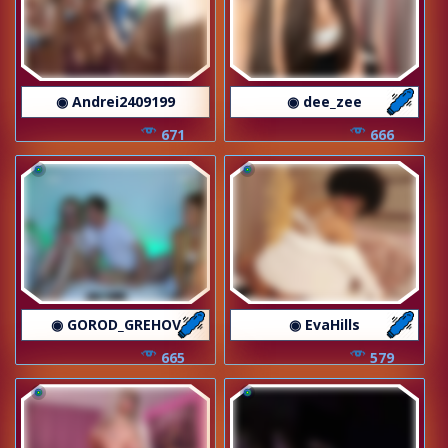
◉ Andrei2409199
◉ dee_zee
671
666
◉ GOROD_GREHOV
◉ EvaHills
665
579