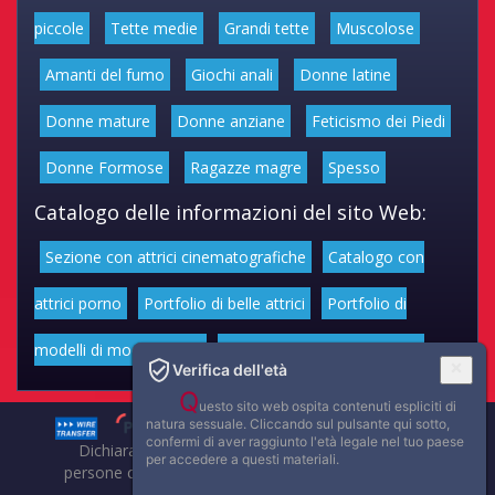
piccole
Tette medie
Grandi tette
Muscolose
Amanti del fumo
Giochi anali
Donne latine
Donne mature
Donne anziane
Feticismo dei Piedi
Donne Formose
Ragazze magre
Spesso
Catalogo delle informazioni del sito Web:
Sezione con attrici cinematografiche
Catalogo con
attrici porno
Portfolio di belle attrici
Portfolio di
modelli di moda volgari
Affascinanti star dello sport
Verifica dell'età
Q
uesto sito web ospita contenuti espliciti di
natura sessuale. Cliccando sul pulsante qui sotto,
confermi di aver raggiunto l'età legale nel tuo paese
Dichiarazione di non responsabilità: tutti i membri e le
per accedere a questi materiali.
persone che compaiono su questo sito hanno almeno 18
anni.