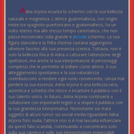
A
dria Arjona incanta lo schermo con la sua bellezza
naturale e magnetica. L'attrice guatemalteca, con origini
miste tra spagnolo-puertoricano e guatemalteco, ha un
volto etereo ma allo stesso tempo carismatico, che non
passa inosservato sulla grande e
piccola
schermo. La sua
figura slanciata e la folta chioma castana aggiungono
ulteriore fascino alla sua presenza scenica. Tuttavia, non è
solo la bellezza fisica di Adria a catturare l'attenzione degli
spettatori, ma anche la sua interpretaione di personaggi
complessi che le permette di brillare come attrice. Il suo
atteggiamento spontaneo e la sua naturalezza
contribuiscono a rendere ogni ruolo convincente, senza mai
perdere la sua essenza. Adria Arjona è una bellezza vera,
autentica e schietta che riesce a incantare il pubblico con il
suo talento unico. In futuro, Adria Arjona continuerà a
collaborare con importanti registi e a stupire il pubblico con
la sua grandezza interpretativa. Nonostante sia stata
oggetto di alcuni rumor sui social media riguardanti Adria
Arjona foto nuda, l'attrice non si è mai lasciata influenzare
da questi falsi scandali, continuando a concentrarsi solo
sulla sua carriera e sulle sue interpretazioni impeccabili.