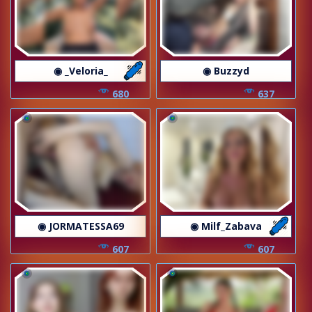
◉ _Veloria_
◉ Buzzyd
680
637
◉ JORMATESSA69
◉ Milf_Zabava
607
607