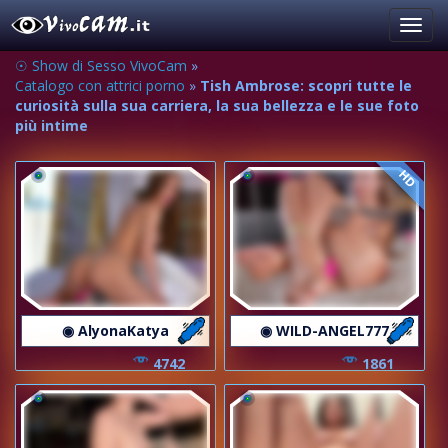
Toggl
navig
☉ Show di Sesso VivoCam
»
Catalogo con attrici porno
»
Tish Ambrose: scopri tutte le
curiosità sulla sua carriera, la sua bellezza e le sue foto
più intime
HD
◉ AlyonaKatya
◉ WILD-ANGEL777
4742
1861