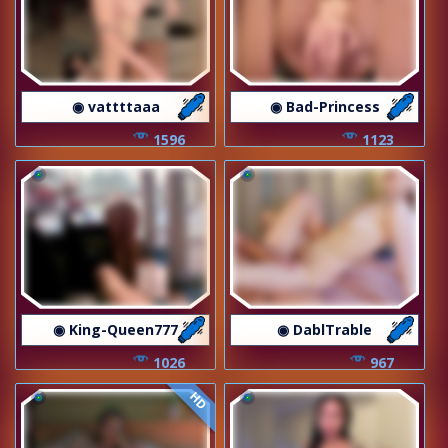
◉ vattttaaa
◉ Bad-Princess
1596
1123
◉ King-Queen777
◉ DablTrable
1026
967
HD