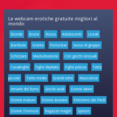
Le webcam erotiche gratuite migliori al
mondo:
Bionde
Brune
Rosse
Adolescenti
Liceali
Bambole
Incinta
Pornostar
Sesso di gruppo
Schizzare
Masturbazione
Con giochi sessuali
Casalinghe
Fighe depilate
Fighe pelose
Tette
piccole
Tette medie
Grandi tette
Muscolose
Amanti del fumo
Giochi anali
Donne latine
Donne mature
Donne anziane
Feticismo dei Piedi
Donne Formose
Ragazze magre
Spesso