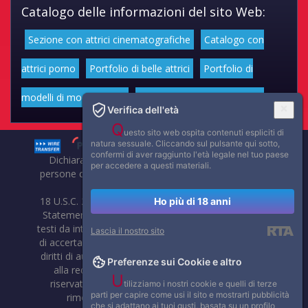
Catalogo delle informazioni del sito Web:
Sezione con attrici cinematografiche
Catalogo con
attrici porno
Portfolio di belle attrici
Portfolio di
modelli di moda volgari
Affascinanti star dello sport
Verifica dell'età
Q
uesto sito web ospita contenuti espliciti di
natura sessuale. Cliccando sul pulsante qui sotto,
confermi di aver raggiunto l'età legale nel tuo paese
Dichiarazione di non responsabilità: tutti i membri e le
per accedere a questi materiali.
persone che compaiono su questo sito hanno almeno 18
anni.
18 U.S.C. 2257 Record-Keeping Requirements Compliance
Ho più di 18 anni
Statement. Affaritaliani, prima di pubblicare foto, video o
testi da internet, compie tutte le opportune verifiche al fine
Lascia il nostro sito
di accertarne il libero regime di circolazione e non violare i
diritti di autore o altri diritti esclusivi di terzi. Per segnalare
Preferenze sui Cookie e altro
alla redazione eventuali errori nell'uso del materiale
U
riservato, scriveteci: provvederemo prontamente alla
tilizziamo i nostri cookie e quelli di terze
parti per capire come usi il sito e mostrarti pubblicità
rimozione del materiale lesivo di diritti di terzi.
che si adattano ai tuoi gusti, basata su un profilo