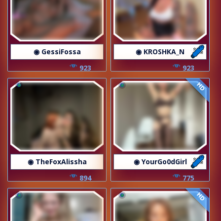
◉ GessiFossa
◉ KROSHKA_N
923
923
HD
◉ TheFoxAlissha
◉ YourGo0dGirl
894
775
HD