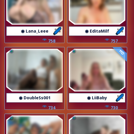
◉ Lana_Leee
◉ EditaMilf
758
757
HD
◉ DoubleSs001
◉ LiiBaby
734
730