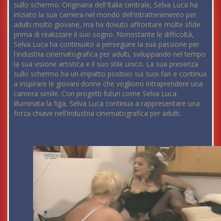
sullo schermo. Originaria dell'Italia centrale, Selva Luca ha
iniziato la sua carriera nel mondo dell'intrattenimento per
adulti molto giovane, ma ha dovuto affrontare molte sfide
prima di realizzare il suo sogno. Nonostante le difficoltà,
Selva Luca ha continuato a perseguire la sua passione per
l'industria cinematografica per adulti, sviluppando nel tempo
la sua visione artistica e il suo stile unico. La sua presenza
sullo schermo ha un impatto positivo sui suoi fan e continua
a inspirare le giovani donne che vogliono intraprendere una
carriera simile. Con progetti futuri come Selva Luca
illuminata la figa, Selva Luca continua a rappresentare una
forza chiave nell'industria cinematografica per adulti.