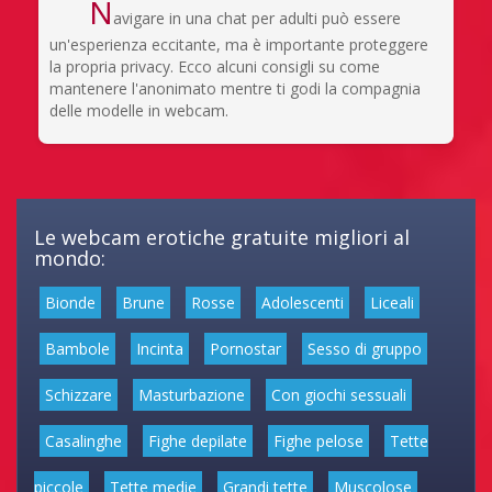
N
avigare in una chat per adulti può essere
un'esperienza eccitante, ma è importante proteggere
la propria privacy. Ecco alcuni consigli su come
mantenere l'anonimato mentre ti godi la compagnia
delle modelle in webcam.
Le webcam erotiche gratuite migliori al
mondo:
Bionde
Brune
Rosse
Adolescenti
Liceali
Bambole
Incinta
Pornostar
Sesso di gruppo
Schizzare
Masturbazione
Con giochi sessuali
Casalinghe
Fighe depilate
Fighe pelose
Tette
piccole
Tette medie
Grandi tette
Muscolose