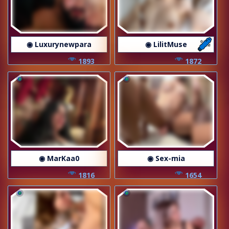
◉ Luxurynewpara
◉ LilitMuse
1893
1872
◉ MarKaa0
◉ Sex-mia
1816
1654