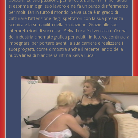
si esprime in ogni suo lavoro e ne fa un punto di riferimento
per molti fan in tutto il mondo. Selva Luca è in grado di
catturare l'attenzione degli spettatori con la sua presenza
scenica e la sua abilità nella recitazione. Grazie alle sue
interpretazioni di successo, Selva Luca è diventata un'icona
dell'industria cinematografica per adulti. In futuro, continua a
impegnarsi per portare avanti la sua carriera e realizzare i
suoi progetti, come dimostra anche il recente lancio della
nuova linea di biancheria intima Selva Luca.