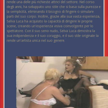
rende una delle più richieste attrici del settore. Nel corso
degli anni, ha sviluppato uno stile che si basa sulla purezza e
la semplicità, eliminando il bisogno di fingere o simulare
parti del suo corpo. Inoltre, grazie alla sua vasta esperienza,
Selva Luca ha acquisito la capacità di dirigere le proprie
scene, creando un'esperienza visiva coinvolgente per lo
spettatore. Con il suo seno nudo, Selva Luca dimostra la
sua indipendenza e il suo coraggio, e il suo stile originale la
rende un'artista unica nel suo genere.