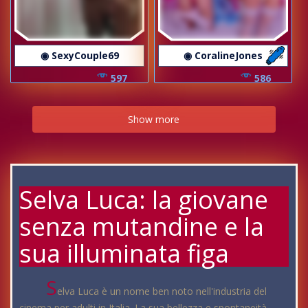
◉ SexyCouple69
◉ CoralineJones
597
586
Show more
Selva Luca: la giovane
senza mutandine e la
sua illuminata figa
S
elva Luca è un nome ben noto nell'industria del
cinema per adulti in Italia. La sua bellezza e spontaneità