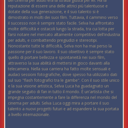
del cinema per adulti era la strada giusta per lei. Ha la
reputazione di essere una delle attrici più talentuose e
dotate della sua generazione, e il suo talento si è
dimostrato in molti dei suoi film. Tuttavia, il cammino verso
il successo non è sempre stato facile. Selva ha affrontato
molte difficoltà e ostacoli lungo la strada, tra cui lotta per
farsi notare nel mercato altamente competitivo dell'industria
per adulti, e combattendo pregiudizi e stereotipi.
Nonostante tutte le difficoltà, Selva non ha mai perso la
passione per il suo lavoro. Il suo obiettivo è sempre stato
quello di portare bellezza e spontaneità nei suoi film,
attraverso la sua abilità di mettersi in gioco davanti alla
telecamera. Nella sua carriera ha fatto molte sensuali e
audaci sessioni fotografiche, dove spesso ha utilizzato dati
sul suo "flash fotografici tra le gambe". Con il suo stile unico
e la sua visione artistica, Selva Luca ha guadagnato un
grande seguito di fan in tutto il mondo. È un'artista che si
impegna costantemente a fare la differenza nel mondo del
cinema per adulti. Selva Luca oggi mira a portare il suo
talento a nuovi progetti futuri e ad espandere la sua portata
a livello internazionale.