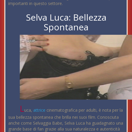
importanti in questo settore.
Selva Luca: Bellezza
Spontanea
L
uca,
attrice
cinematografica per adulti, è nota per la
sua bellezza spontanea che brilla nei suoi film. Conosciuta
anche come Selvaggia Babe, Selva Luca ha guadagnato una
grande base di fan grazie alla sua naturalezza e autenticità