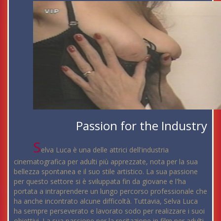
Passion for the Industry
S
elva Luca è una delle attrici dell'industria
cinematografica per adulti più apprezzate, nota per la sua
bellezza spontanea e il suo stile artistico. La sua passione
per questo settore si è sviluppata fin da giovane e l'ha
portata a intraprendere un lungo percorso professionale che
ha anche incontrato alcune difficoltà. Tuttavia, Selva Luca
ha sempre perseverato e lavorato sodo per realizzare i suoi
obiettivi. La sua passione per la recitazione in film per adulti