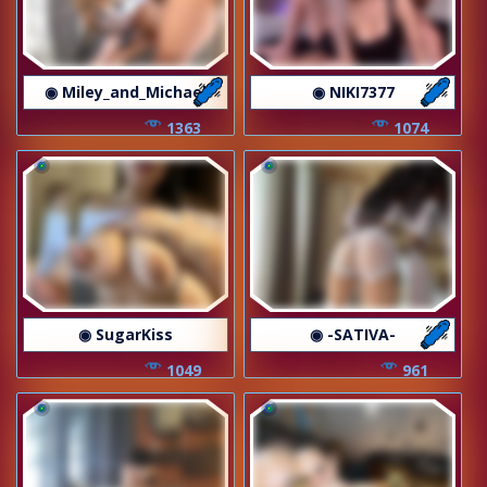
◉ Miley_and_Michael
◉ NIKI7377
1363
1074
◉ SugarKiss
◉ -SATIVA-
1049
961