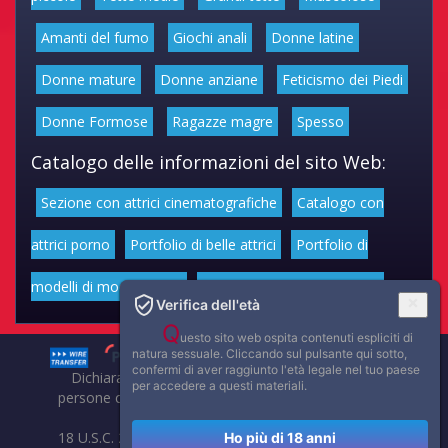
Amanti del fumo
Giochi anali
Donne latine
Donne mature
Donne anziane
Feticismo dei Piedi
Donne Formose
Ragazze magre
Spesso
Catalogo delle informazioni del sito Web:
Sezione con attrici cinematografiche
Catalogo con
attrici porno
Portfolio di belle attrici
Portfolio di
modelli di moda volgari
Affascinanti star dello sport
Verifica dell'età
Q
uesto sito web ospita contenuti espliciti di
natura sessuale. Cliccando sul pulsante qui sotto,
confermi di aver raggiunto l'età legale nel tuo paese
Dichiarazione di non responsabilità: tutti i membri e le
per accedere a questi materiali.
persone che compaiono su questo sito hanno almeno 18
anni.
18 U.S.C. 2257 Record-Keeping Requirements Compliance
Ho più di 18 anni