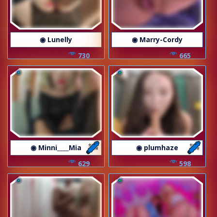
◉ Lunelly
◉ Marry-Cordy
730
665
◉ Minni____Mia
◉ plumhaze
629
598