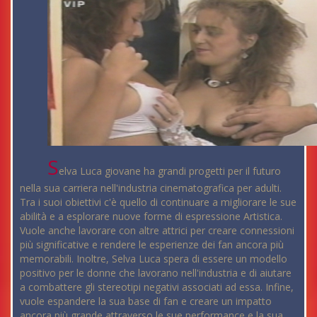
S
elva Luca giovane ha grandi progetti per il futuro
nella sua carriera nell'industria cinematografica per adulti.
Tra i suoi obiettivi c'è quello di continuare a migliorare le sue
abilità e a esplorare nuove forme di espressione Artistica.
Vuole anche lavorare con altre attrici per creare connessioni
più significative e rendere le esperienze dei fan ancora più
memorabili. Inoltre, Selva Luca spera di essere un modello
positivo per le donne che lavorano nell'industria e di aiutare
a combattere gli stereotipi negativi associati ad essa. Infine,
vuole espandere la sua base di fan e creare un impatto
ancora più grande attraverso le sue performance e la sua