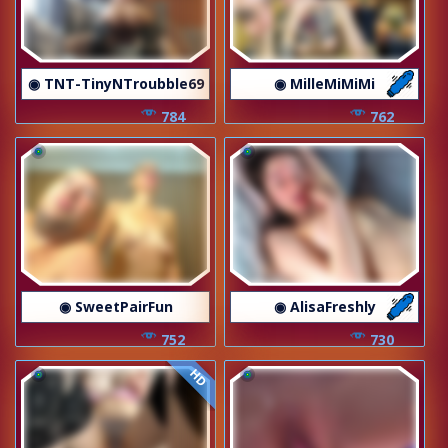
◉ TNT-TinyNTroubble69
◉ MilleMiMiMi
784
762
◉ SweetPairFun
◉ AlisaFreshly
752
730
HD