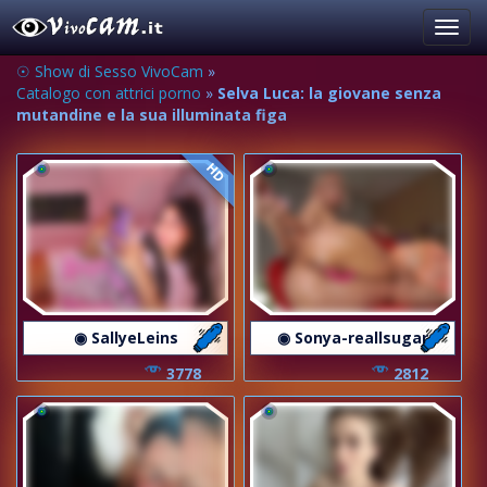
Toggl
navig
☉ Show di Sesso VivoCam
»
Catalogo con attrici porno
»
Selva Luca: la giovane senza
mutandine e la sua illuminata figa
HD
◉ SallyeLeins
◉ Sonya-reallsugar
3778
2812