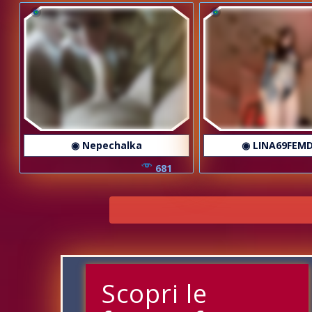
◉ Nepechalka
◉ LINA69FEM
681
Scopri le