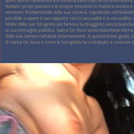
quest'ultima caratteristica a renderla particolarmente affascinante:
rivelare i propri pensieri e le proprie emozioni in maniera sincera 
elemento fondamentale della sua carriera, soprattutto nell'industria p
possibile scoprire il suo rapporto con la sessualità e la sensualità,
Molte delle sue fotografie più famose la ritraggono senza biancher
la sua immagine pubblica. Salma De Nora senza biancheria intima
della sua carriera nell'adult entertainment. In questa breve guida,
di Salma De Nora e come la fotografia ha contribuito a costruire la 