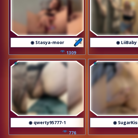
◉ Stasya-moor
◉ LiiBaby
1309
◉ qwerty95777-1
◉ SugarKis
776