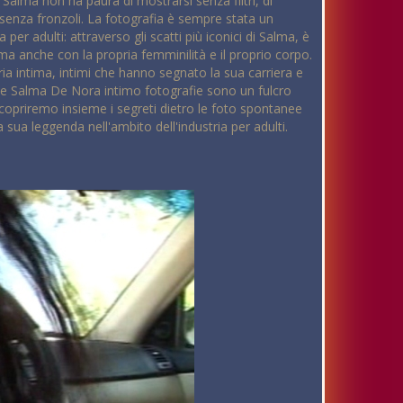
 Salma non ha paura di mostrarsi senza filtri, di
e senza fronzoli. La fotografia è sempre stata un
er adulti: attraverso gli scatti più iconici di Salma, è
 ma anche con la propria femminilità e il proprio corpo.
ia intima, intimi che hanno segnato la sua carriera e
 e Salma De Nora intimo fotografie sono un fulcro
 scopriremo insieme i segreti dietro le foto spontanee
sua leggenda nell'ambito dell'industria per adulti.