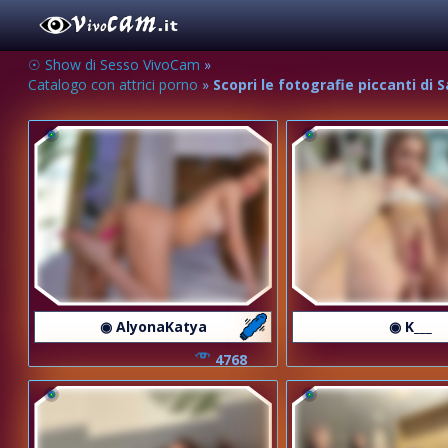
☉ Show di Sesso VivoCam
»
Catalogo con attrici porno
»
Scopri le fotografie piccanti di 
◉ AlyonaKatya
◉ K___
4768