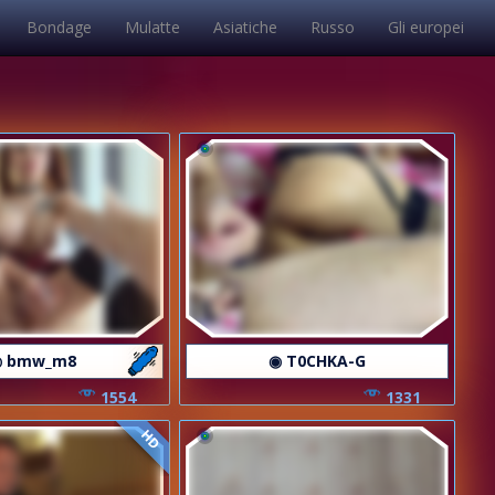
Bondage
Mulatte
Asiatiche
Russo
Gli europei
 bmw_m8
◉ T0CHKA-G
1554
1331
HD