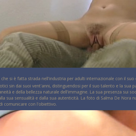
a
che si è fatta strada nell'industria per adulti internazionale con il s
otici sin dai suoi vent'anni, distinguendosi per il suo talento e la sua 
neità e della bellezza naturale dell'immagine. La sua presenza sui soci
alla sua sensualità e dalla sua autenticità. La foto di Salma De Nora 
 di comunicare con l'obiettivo.