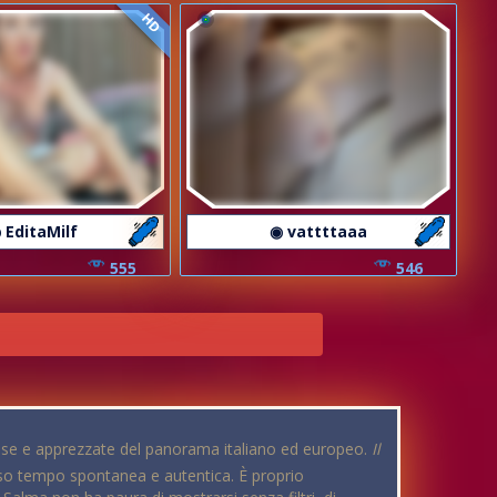
HD
 EditaMilf
◉ vattttaaa
555
546
mose e apprezzate del panorama italiano ed europeo.
Il
esso tempo spontanea e autentica. È proprio