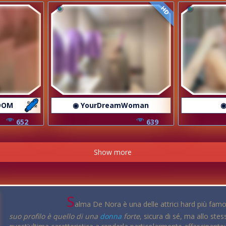
HD
DOM
◉ YourDreamWoman
◉
652
639
Show more
S
alma De Nora è una delle attrici hard più fa
suo profilo è quello di una
donna
forte
, sicura di sé, ma allo st