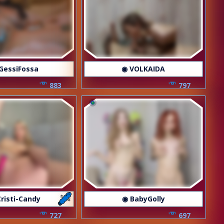
GessiFossa
◉ VOLKAIDA
883
797
risti-Candy
◉ BabyGolly
727
697