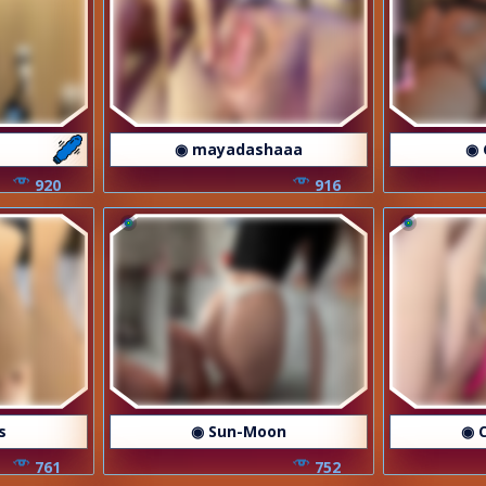
◉ mayadashaaa
◉ 
920
916
s
◉ Sun-Moon
◉ C
761
752