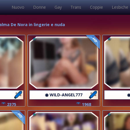
Nuovo
Donne
Gay
Trans
Coppie
Lesbiche
Salma De Nora in lingerie e nuda
HD
◉ WILD-ANGEL777
◉
2375
1968
HD